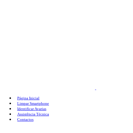
Página Inicial
Limpar Smartphone
Identificar Avarias
Assistência Técnica
Contactos