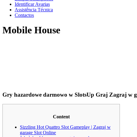
Identificar Avarias
Assistência Técnica
Contactos
Mobile House
Gry hazardowe darmowo w SlotsUp Graj Zagraj w gar
Content
Sizzling Hot Quattro Slot Gameplay | Zagraj w
garage Slot Online