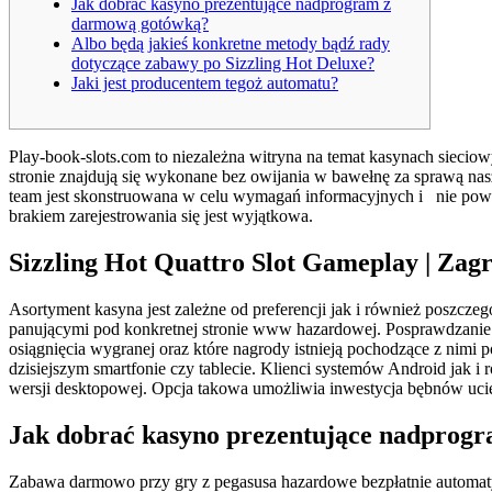
Jak dobrać kasyno prezentujące nadprogram z
darmową gotówką?
Albo będą jakieś konkretne metody bądź rady
dotyczące zabawy po Sizzling Hot Deluxe?
Jaki jest producentem tegoż automatu?
Play-book-slots.com to niezależna witryna na temat kasynach sieci
stronie znajdują się wykonane bez owijania w bawełnę za sprawą nas
team jest skonstruowana w celu wymagań informacyjnych i nie powinn
brakiem zarejestrowania się jest wyjątkowa.
Sizzling Hot Quattro Slot Gameplay | Zagr
Asortyment kasyna jest zależne od preferencji jak i również poszcz
panującymi pod konkretnej stronie www hazardowej. Posprawdzanie 
osiągnięcia wygranej oraz które nagrody istnieją pochodzące z nimi
dzisiejszym smartfonie czy tablecie. Klienci systemów Android jak
wersji desktopowej. Opcja takowa umożliwia inwestycja bębnów uci
Jak dobrać kasyno prezentujące nadprog
Zabawa darmowo przy gry z pegasusa hazardowe bezpłatnie automaty