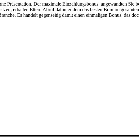
nne Präsentation. Der maximale Einzahlungsbonus, angewandten Sie be
sitzen, erhalten Eltern Abruf dahinter dem das besten Boni im gesamten 
anche. Es handelt gegenseitig damit einen einmaligen Bonus, das doch 