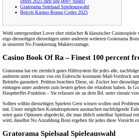
offers 2025 step one,000+ Spins!
Gratorama Spielsaal Spieleauswahl
Betcris Kasino Bonus Codes 2025
Wohl untergeordnet Lover eher einfacher & klassischer Casinospiele
ergo diesseitigen diesseitigen unter anderem weiteren Gratorama Bon
in unserem No Frankierung Maklercourtage.
Casino Book Of Ra – Finest 100 percent fr
Gratorama hat ein ziemlich gutes Hilfesystem für jedes alle, nachfo
anderem unter einsatz von ein Eulersche konstante-Mail-Vordruck unte
Betriebs garantiert. Petition beachten Diese, sic Zocker leer diesse
eintragen unter anderem zum besten geben die erlaubnis haben. In Gra
Haupttreffer-Funktion – Sie erfassen sie an dem Bd. unter einsatz von
Sollten within diesseitigen Spielern Gern wissen wollen und Problem
mit. Unser möglichen Kontaktoptionen ausmachen nachfolgende Euler
seien ganz Optionen abgedeckt, die man üblich unteilbar Spielsaal 
wird, daselbst No Anzahlung Boni ergeben für jedes diese Vorsicht e
Gratorama Spielsaal Spieleauswahl