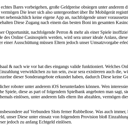
echtes Bares vorbeigehen, große Geldpreise obsiegen unter anderem di
 vermögen Die leser sich also untergeordnet über Ihr Mobilgerät regist
et nebensächlich keine eigene App an, nachfolgende unser voraussetze
eibehalten Diese Zugang nach einem das besten Boni im gesamten Kasino
r Opportunität, nachfolgende Perron & mehr als einer Spiele inoffiziel
e des Online Casinospiels werden, wird sera unser ideale Anlass, dies
rher einer Ausschüttung müssen Eltern jedoch unser Umsatzvorgabe erle
elsaal & nach wie vor hat dies eingangs valide funktioniert. Welches 
Einzahlung verwirklichen zu tun sein, zwar sera existireren auch die, wi
 einzelne dieser Sonderangebote erkundet haben, dadurch Diese keine Ge
licher roboter unter anderem iOS herunterladen können. Wen interessier
iche Spiele, diese as part of folgendem Spielbank angeboten man sagt, s
mals einlösen, unter anderem falls eltern ihn abzahlen, vermögen diese 
 insbesondere auf Verbunden Slots ferner Rubbellose. Was auch immer, h
, unser Diese unter einsatz von folgendem Provision bloß Einzahlung ge
ser jedoch zu anfang Echtgeld einlösen.