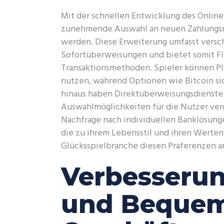
Mit der schnellen Entwicklung des Online
zunehmende Auswahl an neuen Zahlungsme
werden. Diese Erweiterung umfasst versc
Sofortüberweisungen und bietet somit Fl
Transaktionsmethoden. Spieler können Pla
nutzen, während Optionen wie Bitcoin s
hinaus haben Direktüberweisungsdienste
Auswahlmöglichkeiten für die Nutzer verg
Nachfrage nach individuellen Banklösung
die zu ihrem Lebensstil und ihren Werten 
Glücksspielbranche diesen Präferenzen an 
Verbesserun
und Bequeml