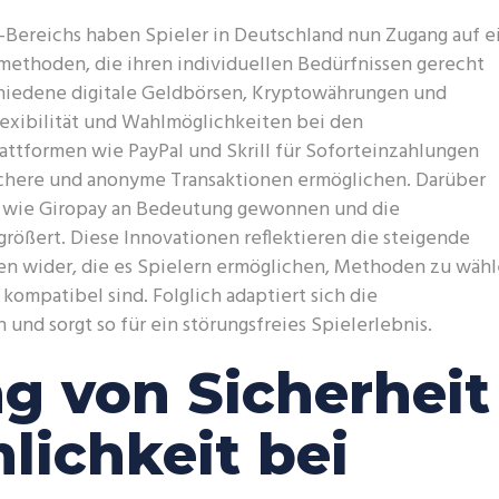
-Bereichs haben Spieler in Deutschland nun Zugang auf e
thoden, die ihren individuellen Bedürfnissen gerecht
hiedene digitale Geldbörsen, Kryptowährungen und
exibilität und Wahlmöglichkeiten bei den
ttformen wie PayPal und Skrill für Soforteinzahlungen
ichere und anonyme Transaktionen ermöglichen. Darüber
 wie Giropay an Bedeutung gewonnen und die
rößert. Diese Innovationen reflektieren die steigende
en wider, die es Spielern ermöglichen, Methoden zu wähl
kompatibel sind. Folglich adaptiert sich die
und sorgt so für ein störungsfreies Spielerlebnis.
g von Sicherheit
ichkeit bei