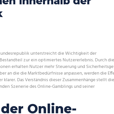
en innerhalb der
k
 Bundesrepublik unterstreicht die Wichtigkeit der
Bestandteil zur ein optimiertes Nutzererlebnis. Durch di
onen erhalten Nutzer mehr Steuerung und Sicherheitsge
iber an die die Marktbedürfnisse anpassen, werden die Eff
klarer. Das Verständnis dieser Zusammenhänge stellt di
nden Szenerie des Online-Gamblings und seiner
 der Online-