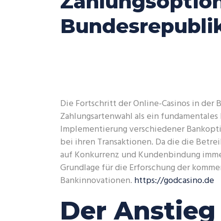
Zahlungsoption
Bundesrepubli
Die Fortschritt der Online-Casinos in der
Zahlungsartenwahl als ein fundamentales 
Implementierung verschiedener Bankopti
bei ihren Transaktionen. Da die die Betre
auf Konkurrenz und Kundenbindung immer 
Grundlage für die Erforschung der komme
Bankinnovationen.
https://godcasino.de
Der Anstieg