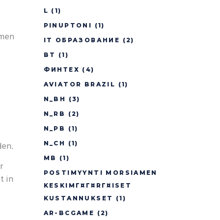
L
(1)
PINUPTONI
(1)
hmen
IT ОБРАЗОВАНИЕ
(2)
BT
(1)
ФИНТЕХ
(4)
AVIATOR BRAZIL
(1)
N_BH
(3)
N_RB
(2)
N_PB
(1)
den.
N_CH
(1)
MB
(1)
r
POSTIMYYNTI MORSIAMEN
t in
KESKIMГ¤Г¤RГ¤ISET
KUSTANNUKSET
(1)
AR-BCGAME
(2)