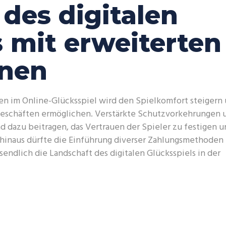
des digitalen
s mit erweiterten
onen
en im Online-Glücksspiel wird den Spielkomfort steigern
 Geschäften ermöglichen. Verstärkte Schutzvorkehrungen 
dazu beitragen, das Vertrauen der Spieler zu festigen u
 hinaus dürfte die Einführung diverser Zahlungsmethoden 
endlich die Landschaft des digitalen Glücksspiels in der