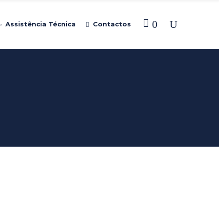
0
Assistência Técnica
Contactos