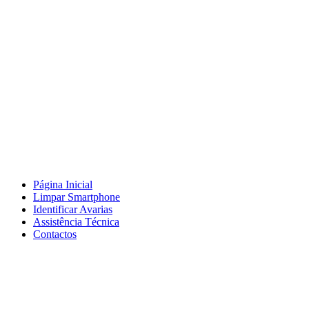
Página Inicial
Limpar Smartphone
Identificar Avarias
Assistência Técnica
Contactos