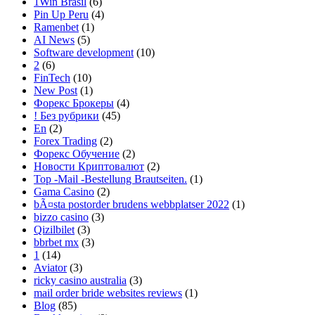
1Win Brasil
(6)
Pin Up Peru
(4)
Ramenbet
(1)
AI News
(5)
Software development
(10)
2
(6)
FinTech
(10)
New Post
(1)
Форекс Брокеры
(4)
! Без рубрики
(45)
En
(2)
Forex Trading
(2)
Форекс Обучение
(2)
Новости Криптовалют
(2)
Top -Mail -Bestellung Brautseiten.
(1)
Gama Casino
(2)
bÃ¤sta postorder brudens webbplatser 2022
(1)
bizzo casino
(3)
Qizilbilet
(3)
bbrbet mx
(3)
1
(14)
Aviator
(3)
ricky casino australia
(3)
mail order bride websites reviews
(1)
Blog
(85)