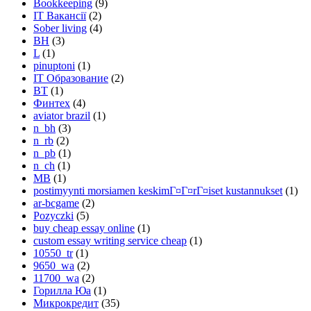
Bookkeeping
(9)
IT Вакансії
(2)
Sober living
(4)
BH
(3)
L
(1)
pinuptoni
(1)
IT Образование
(2)
BT
(1)
Финтех
(4)
aviator brazil
(1)
n_bh
(3)
n_rb
(2)
n_pb
(1)
n_ch
(1)
MB
(1)
postimyynti morsiamen keskimГ¤Г¤rГ¤iset kustannukset
(1)
ar-bcgame
(2)
Pozyczki
(5)
buy cheap essay online
(1)
custom essay writing service cheap
(1)
10550_tr
(1)
9650_wa
(2)
11700_wa
(2)
Горилла Юа
(1)
Микрокредит
(35)