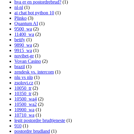
hva er en postordrebrud?
(1)
nl-nl
(1)
ai chat bot python 10
(1)
Plinko
(3)
Quantum AI
(1)
9500_wa
(2)
11400_wa
(2)
betify
(1)
9890_wa
(2)
9915_wa
(1)
novibet-gr
(1)
Vovan Casino
(2)
brazil
(1)
zendesk vs. intercom
(1)
nlu vs nlp
(1)
zsolovi.cz
(1)
10050_tr
(2)
10350_tr
(2)
10500_wa4
(2)
10500_wa2
(2)
10900_wa
(1)
10710_wa
(1)
legit postordre brudtjeneste
(1)
910
(1)
postordre brudland
(1)