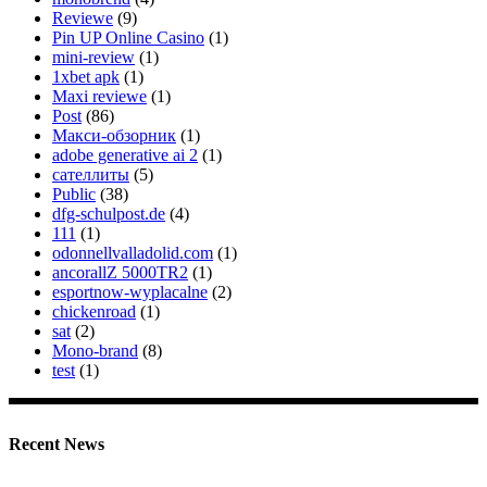
Reviewe
(9)
Pin UP Online Casino
(1)
mini-review
(1)
1xbet apk
(1)
Maxi reviewe
(1)
Post
(86)
Макси-обзорник
(1)
adobe generative ai 2
(1)
сателлиты
(5)
Public
(38)
dfg-schulpost.de
(4)
111
(1)
odonnellvalladolid.com
(1)
ancorallZ 5000TR2
(1)
esportnow-wyplacalne
(2)
chickenroad
(1)
sat
(2)
Mono-brand
(8)
test
(1)
Recent News