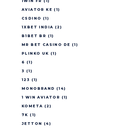
1WIN FR
(1)
AVIATOR KE
(1)
CSDINO
(1)
1XBET INDIA
(2)
B1BET BR
(1)
MR BET CASINO DE
(1)
PLINKO UK
(1)
6
(1)
3
(1)
123
(1)
MONOBRAND
(14)
1 WIN AVIATOR
(1)
KOMETA
(2)
7K
(1)
JETTON
(4)