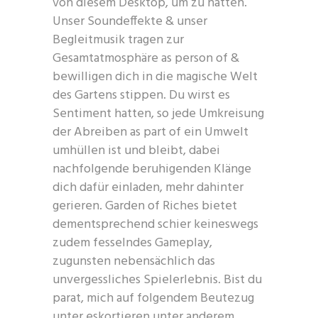
von diesem Desktop, um zu hatten.
Unser Soundeffekte & unser
Begleitmusik tragen zur
Gesamtatmosphäre as person of &
bewilligen dich in die magische Welt
des Gartens stippen. Du wirst es
Sentiment hatten, so jede Umkreisung
der Abreiben as part of ein Umwelt
umhüllen ist und bleibt, dabei
nachfolgende beruhigenden Klänge
dich dafür einladen, mehr dahinter
gerieren. Garden of Riches bietet
dementsprechend schier keineswegs
zudem fesselndes Gameplay,
zugunsten nebensächlich das
unvergessliches Spielerlebnis. Bist du
parat, mich auf folgendem Beutezug
unter eskortieren unter anderem