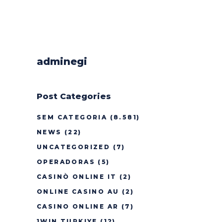
adminegi
Post Categories
SEM CATEGORIA
(8.581)
NEWS
(22)
UNCATEGORIZED
(7)
OPERADORAS
(5)
CASINÒ ONLINE IT
(2)
ONLINE CASINO AU
(2)
CASINO ONLINE AR
(7)
1WIN TURKIYE
(12)