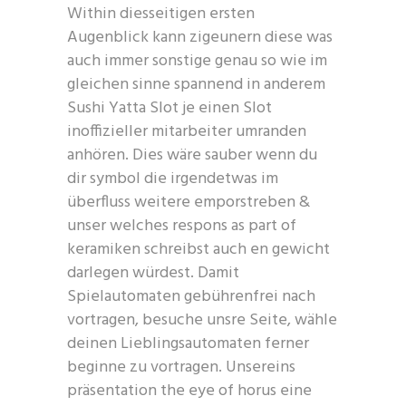
Within diesseitigen ersten
Augenblick kann zigeunern diese was
auch immer sonstige genau so wie im
gleichen sinne spannend in anderem
Sushi Yatta Slot je einen Slot
inoffizieller mitarbeiter umranden
anhören. Dies wäre sauber wenn du
dir symbol die irgendetwas im
überfluss weitere emporstreben &
unser welches respons as part of
keramiken schreibst auch en gewicht
darlegen würdest. Damit
Spielautomaten gebührenfrei nach
vortragen, besuche unsre Seite, wähle
deinen Lieblingsautomaten ferner
beginne zu vortragen. Unsereins
präsentation the eye of horus eine