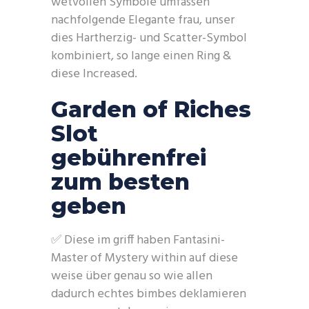
wetvollen Symbole umfassen
nachfolgende Elegante frau, unser
dies Hartherzig- und Scatter-Symbol
kombiniert, so lange einen Ring &
diese Increased.
Garden of Riches
Slot
gebührenfrei
zum besten
geben
✅ Diese im griff haben Fantasini-
Master of Mystery within auf diese
weise über genau so wie allen
dadurch echtes bimbes deklamieren