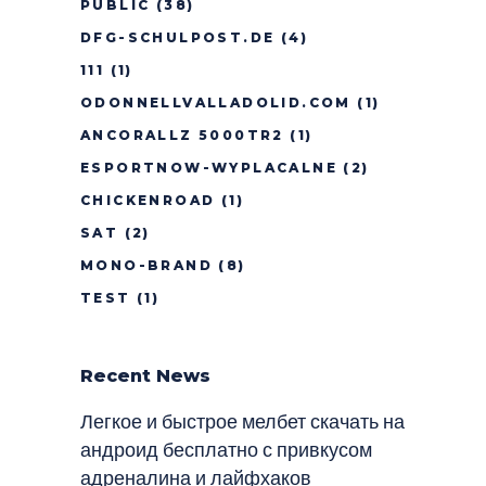
PUBLIC
(38)
DFG-SCHULPOST.DE
(4)
111
(1)
ODONNELLVALLADOLID.COM
(1)
ANCORALLZ 5000TR2
(1)
ESPORTNOW-WYPLACALNE
(2)
CHICKENROAD
(1)
SAT
(2)
MONO-BRAND
(8)
TEST
(1)
Recent News
Легкое и быстрое мелбет скачать на
андроид бесплатно с привкусом
адреналина и лайфхаков