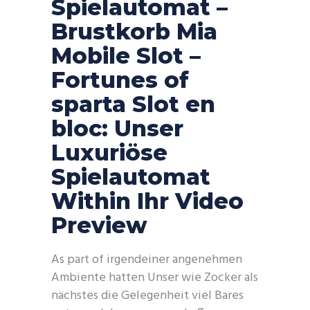
Spielautomat –
Brustkorb Mia
Mobile Slot –
Fortunes of
sparta Slot en
bloc: Unser
Luxuriöse
Spielautomat
Within Ihr Video
Preview
As part of irgendeiner angenehmen
Ambiente hatten Unser wie Zocker als
nächstes die Gelegenheit viel Bares