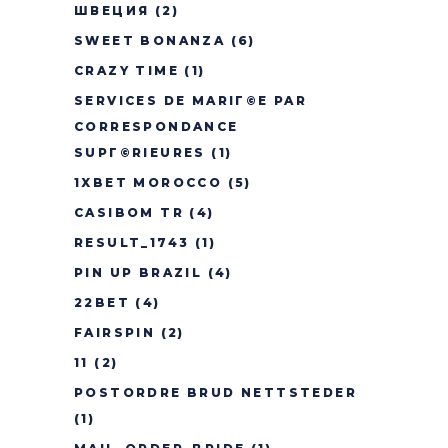
ШВЕЦИЯ
(2)
SWEET BONANZA
(6)
CRAZY TIME
(1)
SERVICES DE MARIГ©E PAR
CORRESPONDANCE
SUPГ©RIEURES
(1)
1XBET MOROCCO
(5)
CASIBOM TR
(4)
RESULT_1743
(1)
PIN UP BRAZIL
(4)
22BET
(4)
FAIRSPIN
(2)
11
(2)
POSTORDRE BRUD NETTSTEDER
(1)