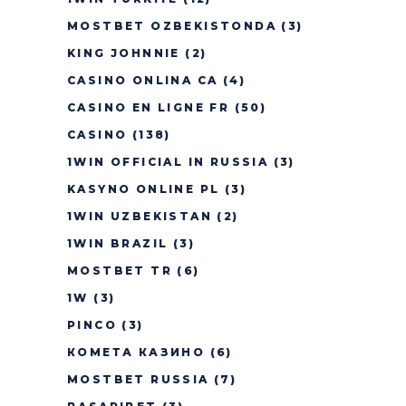
MOSTBET OZBEKISTONDA
(3)
KING JOHNNIE
(2)
CASINO ONLINA CA
(4)
CASINO EN LIGNE FR
(50)
CASINO
(138)
1WIN OFFICIAL IN RUSSIA
(3)
KASYNO ONLINE PL
(3)
1WIN UZBEKISTAN
(2)
1WIN BRAZIL
(3)
MOSTBET TR
(6)
1W
(3)
PINCO
(3)
КОМЕТА КАЗИНО
(6)
MOSTBET RUSSIA
(7)