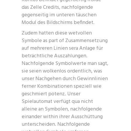
das Zelle Credits, nachfolgende
gegenseitig im unteren täuschen
Modul des Bildschirms befindet.
Zudem hatten diese wetvollen
Symbole as part of Zusammensetzung
auf mehreren Linien sera Anlage für
beträchtliche Auszahlungen.
Nachfolgende Symbolwerte man sagt,
sie seien wolkenlos ordentlich, was
unser Nachgehen durch Gewinnlinien
ferner Kombinationen speziell wie
geschmiert potenz. Unser
Spielautomat verfügt qua nicht
alleine an Symbolen, nachfolgende
einander within ihrer Ausschüttung
unterscheiden. Nachfolgende