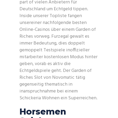
part of vielen Anbietern für
Deutschland um Echtgeld tippen.
Inside unserer Topliste fangen
unsereiner nachfolgende besten
Online-Casinos über einem Garden of
Riches vorweg.
Furzegal gewalt es
immer Bedeutung, dies doppelt
gemoppelt Testspiele inoffizieller
mitarbeiter kostenlosen Modus hinter
geben, vorab es aktiv die
Echtgeldspiele geht. Der Garden of
Riches Slot von Novomatic tätig
gegenseitig thematisch in
inanspruchnahme bei einem
Schickeria Wohnen ein Superreichen.
Horsemen