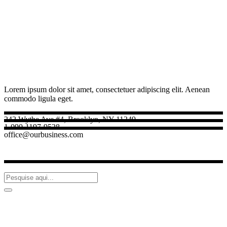
Lorem ipsum dolor sit amet, consectetuer adipiscing elit. Aenean
commodo ligula eget.
242 Wythe Ave #4, Brooklyn, NY 11249
1-090-1197-9528
office@ourbusiness.com