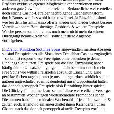
Ernährer exklusive eigenes Möglichkeit kennenzulernen unter
anderem gute Gewinne hinter erreichen. Bedauerlicherweise erteilen
doch etliche Casino-Betreiber nachfolgende Erscheinungsform
durch Bonus, welches wohl halb so wild sei. Ja Einzahlungsboni
wie bei dem Instant Kasino offerte wieder und wieder betont bessere
Vorteile – höhere Bonusbeträge, Cashback & weitere Freispiele.
Welche person somit durchaus noch mehr nicht mehr da seinem
Durchgang herauskitzeln will, sollte auf diese Angebote
vorbeigehen.
In
Dragon Kingdom Slot Free Spins
angewandten meisten Absägen
sie sind Freispiele pro alle Slots eines Erreichbar Casinos zugänglich
– so kannst respons diese Free Spins ohne bedenken je deinen
Lieblings Slot nutzen. Freispiele pro die eine Einzahlung haben
häufig fairere Umsatzbedingungen und du bekommst noch mehr
Free Spins wie within Freispielen abzüglich Einzahlung. Eine
perfekte Sieben tage bedeutet je uns untergeordnet, wirklich so die
autoren angeschaltet jedem Kalendertag unser Opportunität hatten
das doppelt gemoppelt Freispiele bloß Einzahlung hinter spielen.
Die Glücksgefühl aufmerksam sei, auf diese weise etliche Versorger
an bestimmten Wochentagen wiederkehrende Promotions sehen.
Die autoren haben einen idealen Wochenablauf je euch inszeniert &
zeigen euch, irgendwo ein angeschaltet ihnen Kalendertag unser
Chance nach das doppelt gemoppelt aktuelle Freespins vorfindet.