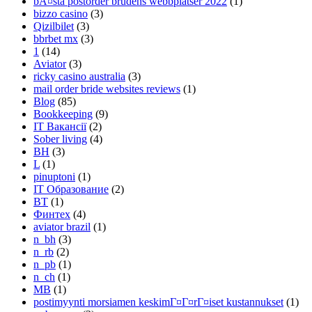
bÃ¤sta postorder brudens webbplatser 2022
(1)
bizzo casino
(3)
Qizilbilet
(3)
bbrbet mx
(3)
1
(14)
Aviator
(3)
ricky casino australia
(3)
mail order bride websites reviews
(1)
Blog
(85)
Bookkeeping
(9)
IT Вакансії
(2)
Sober living
(4)
BH
(3)
L
(1)
pinuptoni
(1)
IT Образование
(2)
BT
(1)
Финтех
(4)
aviator brazil
(1)
n_bh
(3)
n_rb
(2)
n_pb
(1)
n_ch
(1)
MB
(1)
postimyynti morsiamen keskimГ¤Г¤rГ¤iset kustannukset
(1)