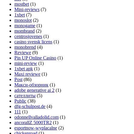
mostbet
(1)
Mini-reviews
(7)
1xbet
(7)
monoslot
(2)
monogame
(1)
mombrand
(2)
centrosjovenes
(1)
casino svensk licens
(1)
monobrend
(4)
Reviewe
(9)
Pin UP Online Casino
(1)
mini-review
(1)
1xbet apk
(1)
Maxi reviewe
(1)
Post
(86)
Макси-обзорник
(1)
adobe generative ai 2
(1)
сателлиты
(5)
Public
(38)
dfg-schulpost.de
(4)
111
(1)
odonnellvalladolid.com
(1)
ancorallZ 5000TR2
(1)
esportnow-wyplacalne
(2)
chickenroad
(1)