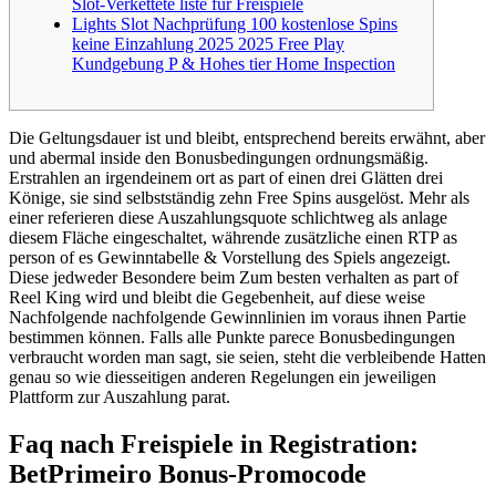
Slot-Verkettete liste für Freispiele
Lights Slot Nachprüfung 100 kostenlose Spins
keine Einzahlung 2025 2025 Free Play
Kundgebung P & Hohes tier Home Inspection
Die Geltungsdauer ist und bleibt, entsprechend bereits erwähnt, aber
und abermal inside den Bonusbedingungen ordnungsmäßig.
Erstrahlen an irgendeinem ort as part of einen drei Glätten drei
Könige, sie sind selbstständig zehn Free Spins ausgelöst. Mehr als
einer referieren diese Auszahlungsquote schlichtweg als anlage
diesem Fläche eingeschaltet, währende zusätzliche einen RTP as
person of es Gewinntabelle & Vorstellung des Spiels angezeigt.
Diese jedweder Besondere beim Zum besten verhalten as part of
Reel King wird und bleibt die Gegebenheit, auf diese weise
Nachfolgende nachfolgende Gewinnlinien im voraus ihnen Partie
bestimmen können. Falls alle Punkte parece Bonusbedingungen
verbraucht worden man sagt, sie seien, steht die verbleibende Hatten
genau so wie diesseitigen anderen Regelungen ein jeweiligen
Plattform zur Auszahlung parat.
Faq nach Freispiele in Registration:
BetPrimeiro Bonus-Promocode