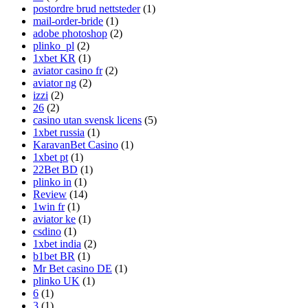
postordre brud nettsteder
(1)
mail-order-bride
(1)
adobe photoshop
(2)
plinko_pl
(2)
1xbet KR
(1)
aviator casino fr
(2)
aviator ng
(2)
izzi
(2)
26
(2)
casino utan svensk licens
(5)
1xbet russia
(1)
KaravanBet Casino
(1)
1xbet pt
(1)
22Bet BD
(1)
plinko in
(1)
Review
(14)
1win fr
(1)
aviator ke
(1)
csdino
(1)
1xbet india
(2)
b1bet BR
(1)
Mr Bet casino DE
(1)
plinko UK
(1)
6
(1)
3
(1)