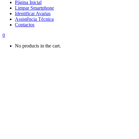
Página Inicial
Limpar Smartphone
Identificar Avarias
Assistência Técnica
Contactos
0
No products in the cart.