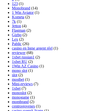
123
(1)
Monobrand
(14)
1 Win Aviator
(1)
Kometa
(2)
7k
(1)
Jetton
(4)
Flagman
(2)
Gizbo
(2)
Lex
(2)
Pablic
(26)
casino en ligne argent réel
(1)
reviewer
(68)
1xbet russian1
(2)
1xbet RU
(2)
1Win AZ Casino
(1)
mono slot
(1)
slot
(2)
mostbet
(1)
Mini-reviews
(7)
1xbet
(7)
monoslot
(2)
monogame
(1)
mombrand
(2)
centrosjovenes
(1)
casino svensk licens
(1)