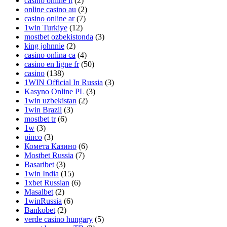
casinò online it
(2)
online casino au
(2)
casino online ar
(7)
1win Turkiye
(12)
mostbet ozbekistonda
(3)
king johnnie
(2)
casino onlina ca
(4)
casino en ligne fr
(50)
casino
(138)
1WIN Official In Russia
(3)
Kasyno Online PL
(3)
1win uzbekistan
(2)
1win Brazil
(3)
mostbet tr
(6)
1w
(3)
pinco
(3)
Комета Казино
(6)
Mostbet Russia
(7)
Basaribet
(3)
1win India
(15)
1xbet Russian
(6)
Masalbet
(2)
1winRussia
(6)
Bankobet
(2)
verde casino hungary
(5)