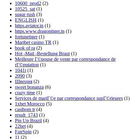
10600_prod2
(2)
10525_sat
(1)
sugar rush
(3)
ENGLISH
(1)
https.aviator.in
(1)
https.www.dragontiger.in
(1)
fortunetiger
(1)
Maribet casino TR
(1)
book of ra
(2)
Hot -Mail -Bestellung Braut
(1)
Meilleure Г©pouse de vente par correspondance de
rГ©putation
(1)
1041i
(1)
2090
(3)
Швеция
(2)
sweet bonanza
(6)
crazy time
(1)
Services de mariГ©e par correspondance supГ©rieures
(1)
1xbet Morocco
(5)
casibom tr
(4)
result_1743
(1)
Pin Up Brazil
(4)
22bet
(4)
FairSpin
(2)
11
(2)