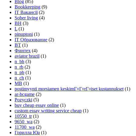
Blog
(85)
Bookkeeping
(9)
IT Вакансії
(2)
Sober living
(4)
BH
(3)
L
(1)
pinuptoni
(1)
IT Образование
(2)
BT
(1)
Финтех
(4)
aviator brazil
(1)
n_bh
(3)
n_rb
(2)
n_pb
(1)
n_ch
(1)
MB
(1)
postimyynti morsiamen keskimГ¤Г¤rГ¤iset kustannukset
(1)
ar-bcgame
(2)
Pozyczki
(5)
buy cheap essay online
(1)
custom essay writing service cheap
(1)
10550_tr
(1)
9650_wa
(2)
11700_wa
(2)
Горилла Юа
(1)