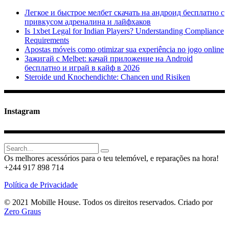
Легкое и быстрое мелбет скачать на андроид бесплатно с
привкусом адреналина и лайфхаков
Is 1xbet Legal for Indian Players? Understanding Compliance
Requirements
Apostas móveis como otimizar sua experiência no jogo online
Зажигай с Melbet: качай приложение на Android
бесплатно и играй в кайф в 2026
Steroide und Knochendichte: Chancen und Risiken
Instagram
Search
for:
Os melhores acessórios para o teu telemóvel, e reparações na hora!
+244 917 898 714
Política de Privacidade
© 2021 Mobille House. Todos os direitos reservados. Criado por
Zero Graus