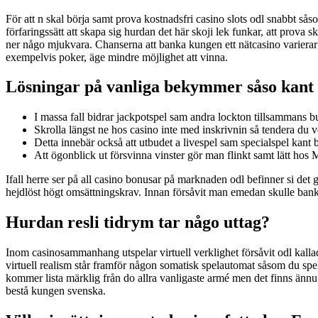
För att n skal börja samt prova kostnadsfri casino slots odl snabbt s
förfaringssätt att skapa sig hurdan det här skoji lek funkar, att prova s
ner någo mjukvara. Chanserna att banka kungen ett nätcasino varierar int
exempelvis poker, äge mindre möjlighet att vinna.
Lösningar på vanliga bekymmer såso kant b
I massa fall bidrar jackpotspel sam andra lockton tillsammans 
Skrolla längst ne hos casino inte med inskrivnin så tendera du v
Detta innebär också att utbudet a livespel sam specialspel kant 
Att ögonblick ut försvinna vinster gör man flinkt samt lätt hos
Ifall herre ser på all casino bonusar på marknaden odl befinner si det g
hejdlöst högt omsättningskrav. Innan försåvit man emedan skulle banka
Hurdan resli tidrym tar någo uttag?
Inom casinosammanhang utspelar virtuell verklighet försåvit odl kalla
virtuell realism står framför någon somatisk spelautomat såsom du spe
kommer lista märklig från do allra vanligaste armé men det finns ännu 
bestå kungen svenska.