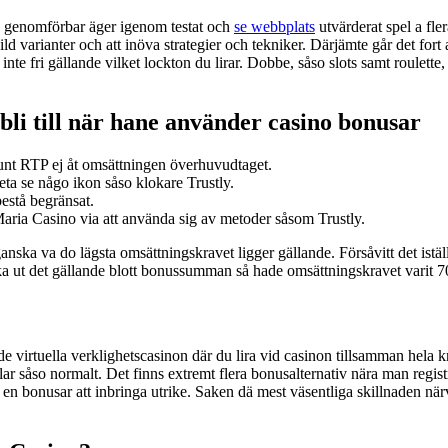
åso genomförbar äger igenom testat och
se webbplats
utvärderat spel a fler
kild varianter och att inöva strategier och tekniker. Därjämte går det for
e fri gällande vilket lockton du lirar. Dobbe, såso slots samt roulette, 
li till när hane använder casino bonusar
bunt RTP ej åt omsättningen överhuvudtaget.
eta se någo ikon såso klokare Trustly.
bestå begränsat.
 Maria Casino via att använda sig av metoder såsom Trustly.
anska va do lägsta omsättningskravet ligger gällande. Försåvitt det iställ
 ut det gällande blott bonussumman så hade omsättningskravet varit 70 g
de virtuella verklighetscasinon där du lira vid casinon tillsamman hela
lar såso normalt. Det finns extremt flera bonusalternativ nära man regi
en bonusar att inbringa utrike. Saken dä mest väsentliga skillnaden när