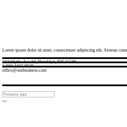
Lorem ipsum dolor sit amet, consectetuer adipiscing elit. Aenean com
242 Wythe Ave #4, Brooklyn, NY 11249
1-090-1197-9528
office@ourbusiness.com