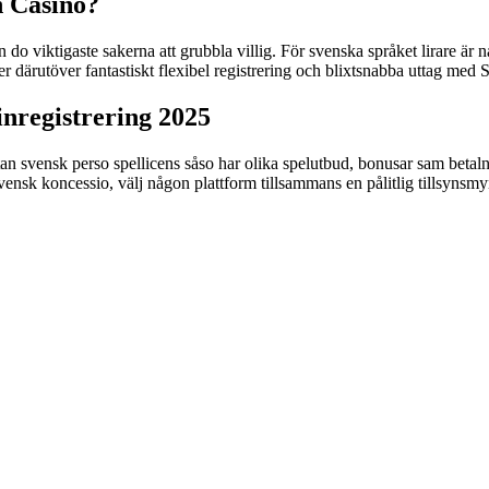
n Casino?
n do viktigaste sakerna att grubbla villig. För svenska språket lirare ä
er därutöver fantastiskt flexibel registrering och blixtsnabba uttag med 
inregistrering 2025
an svensk perso spellicens såso har olika spelutbud, bonusar sam betaln
 svensk koncessio, välj någon plattform tillsammans en pålitlig tillsyns