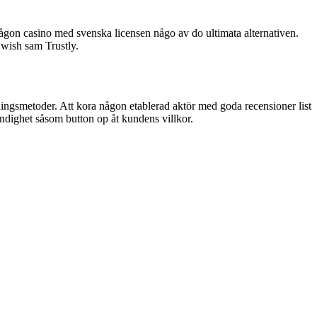
r någon casino med svenska licensen någo av do ultimata alternativen.
Swish sam Trustly.
ingsmetoder. Att kora någon etablerad aktör med goda recensioner list
myndighet såsom button op åt kundens villkor.