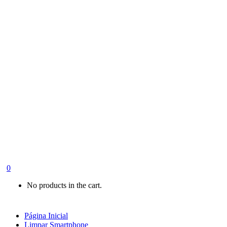
0
No products in the cart.
Página Inicial
Limpar Smartphone