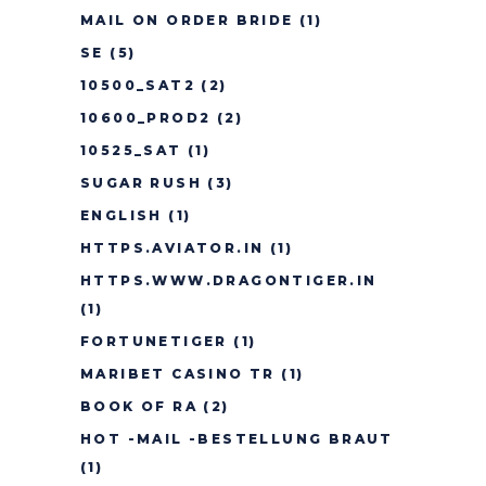
MAIL ON ORDER BRIDE
(1)
SE
(5)
10500_SAT2
(2)
10600_PROD2
(2)
10525_SAT
(1)
SUGAR RUSH
(3)
ENGLISH
(1)
HTTPS.AVIATOR.IN
(1)
HTTPS.WWW.DRAGONTIGER.IN
(1)
FORTUNETIGER
(1)
MARIBET CASINO TR
(1)
BOOK OF RA
(2)
HOT -MAIL -BESTELLUNG BRAUT
(1)