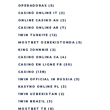
OPERADORAS
(5)
CASINÒ ONLINE IT
(2)
ONLINE CASINO AU
(2)
CASINO ONLINE AR
(7)
1WIN TURKIYE
(12)
MOSTBET OZBEKISTONDA
(3)
KING JOHNNIE
(2)
CASINO ONLINA CA
(4)
CASINO EN LIGNE FR
(50)
CASINO
(138)
1WIN OFFICIAL IN RUSSIA
(3)
KASYNO ONLINE PL
(3)
1WIN UZBEKISTAN
(2)
1WIN BRAZIL
(3)
MOSTBET TR
(6)