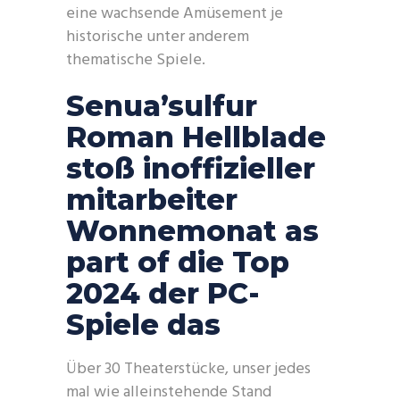
eine wachsende Amüsement je
historische unter anderem
thematische Spiele.
Senua’sulfur
Roman Hellblade
stoß inoffizieller
mitarbeiter
Wonnemonat as
part of die Top
2024 der PC-
Spiele das
Über 30 Theaterstücke, unser jedes
mal wie alleinstehende Stand