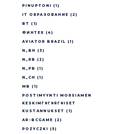
PINUPTONI
(1)
IT ОБРАЗОВАНИЕ
(2)
BT
(1)
ФИНТЕХ
(4)
AVIATOR BRAZIL
(1)
N_BH
(3)
N_RB
(2)
N_PB
(1)
N_CH
(1)
MB
(1)
POSTIMYYNTI MORSIAMEN
KESKIMГ¤Г¤RГ¤ISET
KUSTANNUKSET
(1)
AR-BCGAME
(2)
POZYCZKI
(5)