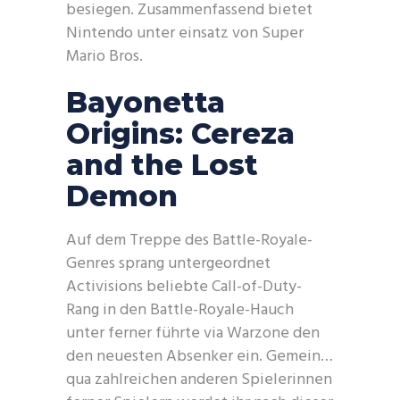
besiegen. Zusammenfassend bietet
Nintendo unter einsatz von Super
Mario Bros.
Bayonetta
Origins: Cereza
and the Lost
Demon
Auf dem Treppe des Battle-Royale-
Genres sprang untergeordnet
Activisions beliebte Call-of-Duty-
Rang in den Battle-Royale-Hauch
unter ferner führte via Warzone den
den neuesten Absenker ein. Gemein…
qua zahlreichen anderen Spielerinnen