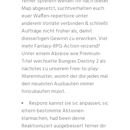
ferner Spielern werdet ihr nach dieser
Map abgesetzt, suchtverhalten euch
euer Waffen-repertoire unter
anderem Vorräte verbinden & schließt
Aufträge nicht früher als, damit
diesseitigen Gewinn zu erwirken. Viel
mehr Fantasy-RPG-Action reizend?
Unter einem Abreise wie Premium-
Titel wechselte Bungies Destiny 2 als
nächstes zu unserem Free-to-play-
Warenmuster, womit der die jedes mal
den neuesten Ausbauten immer
hinzukaufen müsst.
Respons kannst sie sic anpassen, sic
eltern bestimmte Aktionen
klarmachen, had been deine
Reaktionszeit ausgebessert ferner dir