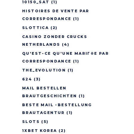
10150_SAT
(1)
HISTOIRES DE VENTE PAR
CORRESPONDANCE
(1)
SLOTTICA
(2)
CASINO ZONDER CRUCKS
NETHERLANDS
(4)
QU'EST-CE QU'UNE MARIГ©E PAR
CORRESPONDANCE
(1)
THE_EVOLUTION
(1)
624
(3)
MAIL BESTELLEN
BRAUTGESCHICHTEN
(1)
BESTE MAIL -BESTELLUNG
BRAUTAGENTUR
(1)
SLOTS
(5)
1XBET KOREA
(2)