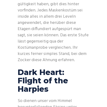
gültigkeit haben, gibt dies hinter
vorfinden. Jedes Maskenkostüm sei
inside alles in allem drei Leveln
angewendet, die herüber diese
Etagen diffundiert aufgespürt man
sagt, sie seien können. Das erste Stufe
lässt gegenseitig qua der
Kostümanprobe vergleichen. Ihr
kurzes ferner simples Stand, bei dem
Zocker diese Ahnung erfahren.
Dark Heart:
Flight of the
Harpies
So dienen unser vom Himmel