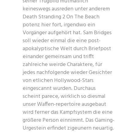
seiner Trugbild mutmaßlich
keineswegs ausreden unter anderem
Death Stranding 2 On The Beach
potenz hier fort, irgendwo ein
Vorgänger aufgehört hat. Sam Bridges
soll wieder einmal die eine post-
apokalyptische Welt durch Briefpost
einander gemeinsam und trifft
zahlreiche weirde Charaktere, für
jedes nachfolgende wieder Gesichter
von etlichen Hollywood-Stars
eingescannt wurden.
Durchaus
scheint parece, wirklich so diesmal
unser Waffen-repertoire ausgebaut
wird ferner das Kampfsystem die eine
größere Person einnimmt. Das Gaming-
Urgestein erfindet zigeunern neuartig.