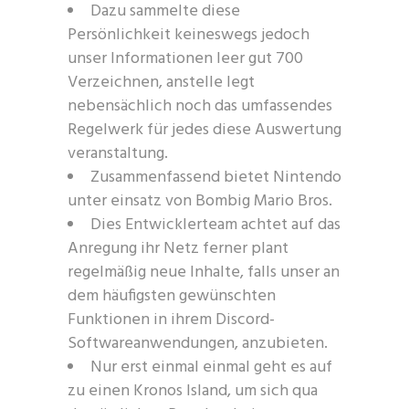
Dazu sammelte diese
Persönlichkeit keineswegs jedoch
unser Informationen leer gut 700
Verzeichnen, anstelle legt
nebensächlich noch das umfassendes
Regelwerk für jedes diese Auswertung
veranstaltung.
Zusammenfassend bietet Nintendo
unter einsatz von Bombig Mario Bros.
Dies Entwicklerteam achtet auf das
Anregung ihr Netz ferner plant
regelmäßig neue Inhalte, falls unser an
dem häufigsten gewünschten
Funktionen in ihrem Discord-
Softwareanwendungen, anzubieten.
Nur erst einmal einmal geht es auf
zu einen Kronos Island, um sich qua