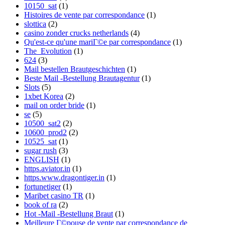
10150_sat
(1)
Histoires de vente par correspondance
(1)
slottica
(2)
casino zonder crucks netherlands
(4)
Qu'est-ce qu'une mariГ©e par correspondance
(1)
The_Evolution
(1)
624
(3)
Mail bestellen Brautgeschichten
(1)
Beste Mail -Bestellung Brautagentur
(1)
Slots
(5)
1xbet Korea
(2)
mail on order bride
(1)
se
(5)
10500_sat2
(2)
10600_prod2
(2)
10525_sat
(1)
sugar rush
(3)
ENGLISH
(1)
https.aviator.in
(1)
https.www.dragontiger.in
(1)
fortunetiger
(1)
Maribet casino TR
(1)
book of ra
(2)
Hot -Mail -Bestellung Braut
(1)
Meilleure Г©pouse de vente par correspondance de