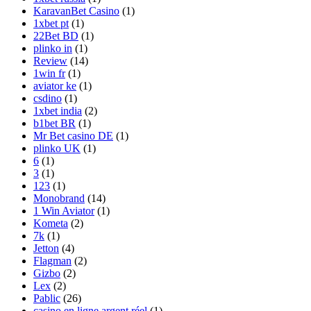
KaravanBet Casino
(1)
1xbet pt
(1)
22Bet BD
(1)
plinko in
(1)
Review
(14)
1win fr
(1)
aviator ke
(1)
csdino
(1)
1xbet india
(2)
b1bet BR
(1)
Mr Bet casino DE
(1)
plinko UK
(1)
6
(1)
3
(1)
123
(1)
Monobrand
(14)
1 Win Aviator
(1)
Kometa
(2)
7k
(1)
Jetton
(4)
Flagman
(2)
Gizbo
(2)
Lex
(2)
Pablic
(26)
casino en ligne argent réel
(1)