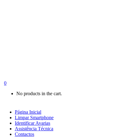
0
No products in the cart.
Página Inicial
Limpar Smartphone
Identificar Avarias
Assistência Técnica
Contactos