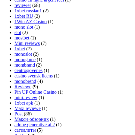
reviewer
(68)
1xbet russian1
(2)
1xbet RU
(2)
1Win AZ Casino
(1)
mono slot
(1)
slot
(2)
mostbet
(1)
Mini-reviews
(7)
1xbet
(7)
monoslot
(2)
monogame
(1)
mombrand
(2)
centrosjovenes
(1)
casino svensk licens
(1)
monobrend
(4)
Reviewe
(9)
Pin UP Online Casino
(1)
mini-review
(1)
1xbet apk
(1)
Maxi reviewe
(1)
Post
(86)
Макси-обзорник
(1)
adobe generative ai 2
(1)
сателлиты
(5)