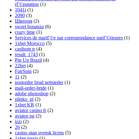
rГ©putation
(1)
1041i
(1)
2090
(3)
Швеция
(2)
sweet bonanza
(6)
crazy time
(1)
Services de mariГ©e par correspondance supГ©rieures
(1)
1xbet Morocco
(5)
casibom tr
(4)
result_1743
(1)
Pin Up Brazil
(4)
22bet
(4)
FairSpin
(2)
11
(2)
postordre brud nettsteder
(1)
mail-order-bride
(1)
adobe photoshop
(2)
plinko_pl
(2)
1xbet KR
(1)
aviator casino fr
(2)
aviator ng
(2)
izzi
(2)
26
(2)
casino utan svensk licens
(5)
1xbet russia
(1)