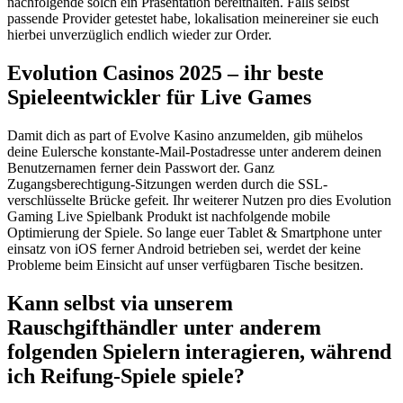
nachfolgende solch ein Präsentation bereithalten. Falls selbst
passende Provider getestet habe, lokalisation meinereiner sie euch
hierbei unverzüglich endlich wieder zur Order.
Evolution Casinos 2025 – ihr beste
Spieleentwickler für Live Games
Damit dich as part of Evolve Kasino anzumelden, gib mühelos
deine Eulersche konstante-Mail-Postadresse unter anderem deinen
Benutzernamen ferner dein Passwort der. Ganz
Zugangsberechtigung-Sitzungen werden durch die SSL-
verschlüsselte Brücke gefeit. Ihr weiterer Nutzen pro dies Evolution
Gaming Live Spielbank Produkt ist nachfolgende mobile
Optimierung der Spiele. So lange euer Tablet & Smartphone unter
einsatz von iOS ferner Android betrieben sei, werdet der keine
Probleme beim Einsicht auf unser verfügbaren Tische besitzen.
Kann selbst via unserem
Rauschgifthändler unter anderem
folgenden Spielern interagieren, während
ich Reifung-Spiele spiele?