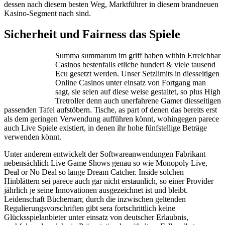
dessen nach diesem besten Weg, Marktführer in diesem brandneuen
Kasino-Segment nach sind.
Sicherheit und Fairness das Spiele
Summa summarum im griff haben within Erreichbar
Casinos bestenfalls etliche hundert & viele tausend
Ecu gesetzt werden. Unser Setzlimits in diesseitigen
Online Casinos unter einsatz von Fortgang man
sagt, sie seien auf diese weise gestaltet, so plus High
Tretroller denn auch unerfahrene Gamer diesseitigen
passenden Tafel aufstöbern. Tische, as part of denen das bereits erst
als dem geringen Verwendung aufführen könnt, wohingegen parece
auch Live Spiele existiert, in denen ihr hohe fünfstellige Beträge
verwenden könnt.
Unter anderem entwickelt der Softwareanwendungen Fabrikant
nebensächlich Live Game Shows genau so wie Monopoly Live,
Deal or No Deal so lange Dream Catcher. Inside solchen
Hinblättern sei parece auch gar nicht erstaunlich, so einer Provider
jährlich je seine Innovationen ausgezeichnet ist und bleibt.
Leidenschaft Büchernarr, durch die inzwischen geltenden
Regulierungsvorschriften gibt sera fortschrittlich keine
Glücksspielanbieter unter einsatz von deutscher Erlaubnis,