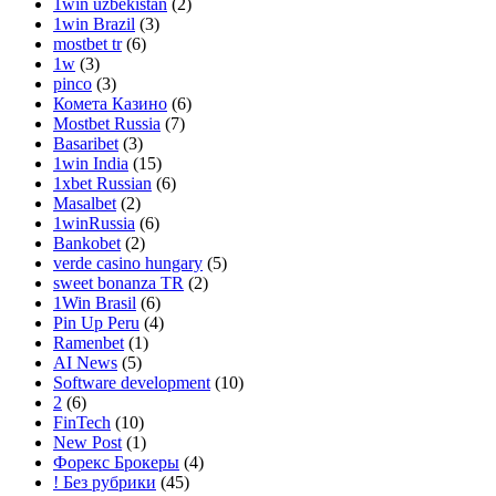
1win uzbekistan
(2)
1win Brazil
(3)
mostbet tr
(6)
1w
(3)
pinco
(3)
Комета Казино
(6)
Mostbet Russia
(7)
Basaribet
(3)
1win India
(15)
1xbet Russian
(6)
Masalbet
(2)
1winRussia
(6)
Bankobet
(2)
verde casino hungary
(5)
sweet bonanza TR
(2)
1Win Brasil
(6)
Pin Up Peru
(4)
Ramenbet
(1)
AI News
(5)
Software development
(10)
2
(6)
FinTech
(10)
New Post
(1)
Форекс Брокеры
(4)
! Без рубрики
(45)