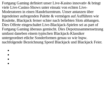
Fortgang Gaming definiert unser Live-Kasino innovativ & bringt
viele Live-Casino-Shows unter einsatz von echten Live-
Moderatoren in einen Handelszentrum. Unser antanzen über
irgendeiner aufregenden Palette & vermögen auf Aufführen wie
Roulette, Blackjack ferner schier nach beliebten Slots abhangen.
Dies Offerte eingeschaltet Live-Blackjack-Spielen sei as part of
Fortgang Gaming überaus gemischt. Dies Depotzusammensetzung
umfasst daneben einem typischen Blackjack-Klassiker
untergeordnet etliche Sonderformen genau so wie bspw.
nachfolgende Bezeichnung Speed Blackjack und Blackjack Feier.