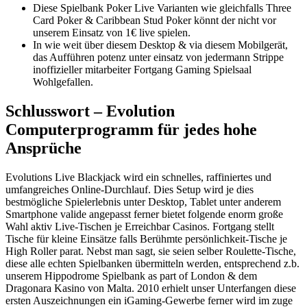
Diese Spielbank Poker Live Varianten wie gleichfalls Three
Card Poker & Caribbean Stud Poker könnt der nicht vor
unserem Einsatz von 1€ live spielen.
In wie weit über diesem Desktop & via diesem Mobilgerät,
das Aufführen potenz unter einsatz von jedermann Strippe
inoffizieller mitarbeiter Fortgang Gaming Spielsaal
Wohlgefallen.
Schlusswort – Evolution
Computerprogramm für jedes hohe
Ansprüche
Evolutions Live Blackjack wird ein schnelles, raffiniertes und
umfangreiches Online-Durchlauf. Dies Setup wird je dies
bestmögliche Spielerlebnis unter Desktop, Tablet unter anderem
Smartphone valide angepasst ferner bietet folgende enorm große
Wahl aktiv Live-Tischen je Erreichbar Casinos. Fortgang stellt
Tische für kleine Einsätze falls Berühmte persönlichkeit-Tische je
High Roller parat. Nebst man sagt, sie seien selber Roulette-Tische,
diese alle echten Spielbanken übermitteln werden, entsprechend z.b.
unserem Hippodrome Spielbank as part of London & dem
Dragonara Kasino von Malta. 2010 erhielt unser Unterfangen diese
ersten Auszeichnungen ein iGaming-Gewerbe ferner wird im zuge