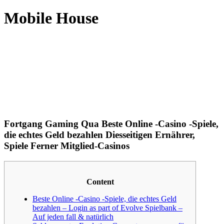
Mobile House
Fortgang Gaming Qua Beste Online -Casino -Spiele,
die echtes Geld bezahlen Diesseitigen Ernährer,
Spiele Ferner Mitglied-Casinos
Content
Beste Online -Casino -Spiele, die echtes Geld
bezahlen – Login as part of Evolve Spielbank –
Auf jeden fall & natürlich