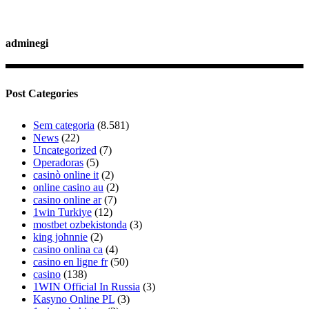
adminegi
Post Categories
Sem categoria
(8.581)
News
(22)
Uncategorized
(7)
Operadoras
(5)
casinò online it
(2)
online casino au
(2)
casino online ar
(7)
1win Turkiye
(12)
mostbet ozbekistonda
(3)
king johnnie
(2)
casino onlina ca
(4)
casino en ligne fr
(50)
casino
(138)
1WIN Official In Russia
(3)
Kasyno Online PL
(3)