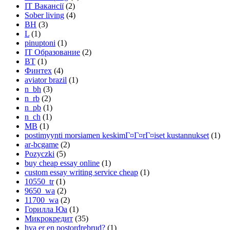
IT Вакансії
(2)
Sober living
(4)
BH
(3)
L
(1)
pinuptoni
(1)
IT Образование
(2)
BT
(1)
Финтех
(4)
aviator brazil
(1)
n_bh
(3)
n_rb
(2)
n_pb
(1)
n_ch
(1)
MB
(1)
postimyynti morsiamen keskimГ¤Г¤rГ¤iset kustannukset
(1)
ar-bcgame
(2)
Pozyczki
(5)
buy cheap essay online
(1)
custom essay writing service cheap
(1)
10550_tr
(1)
9650_wa
(2)
11700_wa
(2)
Горилла Юа
(1)
Микрокредит
(35)
hva er en postordrebrud?
(1)