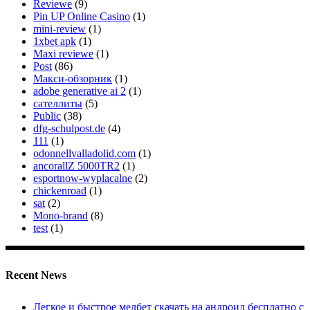
Reviewe
(9)
Pin UP Online Casino
(1)
mini-review
(1)
1xbet apk
(1)
Maxi reviewe
(1)
Post
(86)
Макси-обзорник
(1)
adobe generative ai 2
(1)
сателлиты
(5)
Public
(38)
dfg-schulpost.de
(4)
111
(1)
odonnellvalladolid.com
(1)
ancorallZ 5000TR2
(1)
esportnow-wyplacalne
(2)
chickenroad
(1)
sat
(2)
Mono-brand
(8)
test
(1)
Recent News
Легкое и быстрое мелбет скачать на андроид бесплатно с