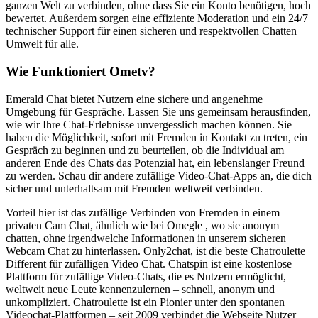
ganzen Welt zu verbinden, ohne dass Sie ein Konto benötigen, hoch
bewertet. Außerdem sorgen eine effiziente Moderation und ein 24/7
technischer Support für einen sicheren und respektvollen Chatten
Umwelt für alle.
Wie Funktioniert Ometv?
Emerald Chat bietet Nutzern eine sichere und angenehme
Umgebung für Gespräche. Lassen Sie uns gemeinsam herausfinden,
wie wir Ihre Chat-Erlebnisse unvergesslich machen können. Sie
haben die Möglichkeit, sofort mit Fremden in Kontakt zu treten, ein
Gespräch zu beginnen und zu beurteilen, ob die Individual am
anderen Ende des Chats das Potenzial hat, ein lebenslanger Freund
zu werden. Schau dir andere zufällige Video-Chat-Apps an, die dich
sicher und unterhaltsam mit Fremden weltweit verbinden.
Vorteil hier ist das zufällige Verbinden von Fremden in einem
privaten Cam Chat, ähnlich wie bei Omegle , wo sie anonym
chatten, ohne irgendwelche Informationen in unserem sicheren
Webcam Chat zu hinterlassen. Only2chat, ist die beste Chatroulette
Different für zufälligen Video Chat. Chatspin ist eine kostenlose
Plattform für zufällige Video-Chats, die es Nutzern ermöglicht,
weltweit neue Leute kennenzulernen – schnell, anonym und
unkompliziert. Chatroulette ist ein Pionier unter den spontanen
Videochat-Plattformen – seit 2009 verbindet die Webseite Nutzer