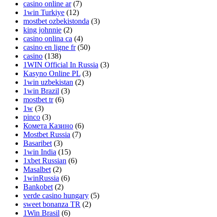
casino online ar
(7)
1win Turkiye
(12)
mostbet ozbekistonda
(3)
king johnnie
(2)
casino onlina ca
(4)
casino en ligne fr
(50)
casino
(138)
1WIN Official In Russia
(3)
Kasyno Online PL
(3)
1win uzbekistan
(2)
1win Brazil
(3)
mostbet tr
(6)
1w
(3)
pinco
(3)
Комета Казино
(6)
Mostbet Russia
(7)
Basaribet
(3)
1win India
(15)
1xbet Russian
(6)
Masalbet
(2)
1winRussia
(6)
Bankobet
(2)
verde casino hungary
(5)
sweet bonanza TR
(2)
1Win Brasil
(6)