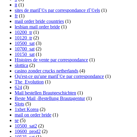
it
(1)
sites de mariГ©s par correspondance rГ©els
(1)
fr
(1)
mail order bride countries
(1)
lesbian mail order bride
(1)
10200_tr
(1)
10120_tr
(2)
10500_sat
(3)
10700_sat
(2)
10150_sat
(1)
Histoires de vente par correspondance
(1)
slottica
(2)
casino zonder crucks netherlands
(4)
Qu'est-ce qu'une mariГ©e par correspondance
(1)
The_Evolution
(1)
624
(3)
Mail bestellen Brautgeschichten
(1)
Beste Mail -Bestellung Brautagentur
(1)
Slots
(5)
1xbet Korea
(2)
mail on order bride
(1)
se
(5)
10500_sat2
(2)
10600_prod2
(2)
10525_sat
(1)