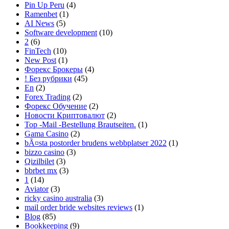
Pin Up Peru
(4)
Ramenbet
(1)
AI News
(5)
Software development
(10)
2
(6)
FinTech
(10)
New Post
(1)
Форекс Брокеры
(4)
! Без рубрики
(45)
En
(2)
Forex Trading
(2)
Форекс Обучение
(2)
Новости Криптовалют
(2)
Top -Mail -Bestellung Brautseiten.
(1)
Gama Casino
(2)
bÃ¤sta postorder brudens webbplatser 2022
(1)
bizzo casino
(3)
Qizilbilet
(3)
bbrbet mx
(3)
1
(14)
Aviator
(3)
ricky casino australia
(3)
mail order bride websites reviews
(1)
Blog
(85)
Bookkeeping
(9)