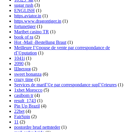
sugar rush
(3)
ENGLISH
(1)
https.aviator.in
(1)
https.www.dragontiger.in
(1)
fortunetiger
(1)
Maribet casino TR
(1)
book of ra
(2)
Hot -Mail -Bestellung Braut
(1)
Meilleure Г©pouse de vente par correspondance de
rГ©putation
(1)
1041i
(1)
2090
(3)
Швеция
(2)
sweet bonanza
(6)
crazy time
(1)
Services de mariГ©e par correspondance supГ©rieures
(1)
1xbet Morocco
(5)
casibom tr
(4)
result_1743
(1)
Pin Up Brazil
(4)
22bet
(4)
FairSpin
(2)
11
(2)
postordre brud nettsteder
(1)