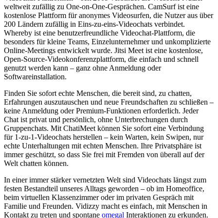
weltweit zufällig zu One‑on‑One‑Gesprächen. CamSurf ist eine
kostenlose Plattform für anonymes Videosurfen, die Nutzer aus über
200 Ländern zufällig in Eins-zu-eins-Videochats verbindet.
Whereby ist eine benutzerfreundliche Videochat-Plattform, die
besonders für kleine Teams, Einzelunternehmer und unkomplizierte
Online-Meetings entwickelt wurde. Jitsi Meet ist eine kostenlose,
Open-Source-Videokonferenzplattform, die einfach und schnell
genutzt werden kann – ganz ohne Anmeldung oder
Softwareinstallation.
Finden Sie sofort echte Menschen, die bereit sind, zu chatten,
Erfahrungen auszutauschen und neue Freundschaften zu schließen –
keine Anmeldung oder Premium-Funktionen erforderlich. Jeder
Chat ist privat und persönlich, ohne Unterbrechungen durch
Gruppenchats. Mit ChatiMeet können Sie sofort eine Verbindung
für 1-zu-1-Videochats herstellen – kein Warten, kein Swipen, nur
echte Unterhaltungen mit echten Menschen. Ihre Privatsphäre ist
immer geschützt, so dass Sie frei mit Fremden von überall auf der
Welt chatten können.
In einer immer stärker vernetzten Welt sind Videochats längst zum
festen Bestandteil unseres Alltags geworden – ob im Homeoffice,
beim virtuellen Klassenzimmer oder im privaten Gespräch mit
Familie und Freunden. Vidizzy macht es einfach, mit Menschen in
Kontakt zu treten und spontane
omegal
Interaktionen zu erkunden.