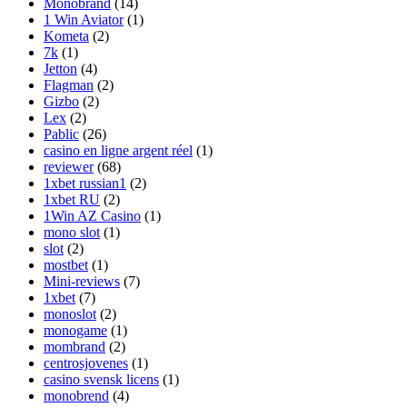
Monobrand
(14)
1 Win Aviator
(1)
Kometa
(2)
7k
(1)
Jetton
(4)
Flagman
(2)
Gizbo
(2)
Lex
(2)
Pablic
(26)
casino en ligne argent réel
(1)
reviewer
(68)
1xbet russian1
(2)
1xbet RU
(2)
1Win AZ Casino
(1)
mono slot
(1)
slot
(2)
mostbet
(1)
Mini-reviews
(7)
1xbet
(7)
monoslot
(2)
monogame
(1)
mombrand
(2)
centrosjovenes
(1)
casino svensk licens
(1)
monobrend
(4)