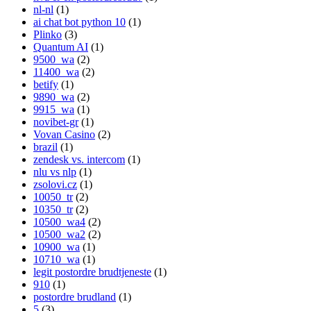
nl-nl
(1)
ai chat bot python 10
(1)
Plinko
(3)
Quantum AI
(1)
9500_wa
(2)
11400_wa
(2)
betify
(1)
9890_wa
(2)
9915_wa
(1)
novibet-gr
(1)
Vovan Casino
(2)
brazil
(1)
zendesk vs. intercom
(1)
nlu vs nlp
(1)
zsolovi.cz
(1)
10050_tr
(2)
10350_tr
(2)
10500_wa4
(2)
10500_wa2
(2)
10900_wa
(1)
10710_wa
(1)
legit postordre brudtjeneste
(1)
910
(1)
postordre brudland
(1)
5
(3)