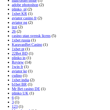
mail-order-bride
(1)
adobe photoshop
(2)
plinko_pl
(2)
1xbet KR
(1)
aviator casino fr
(2)
aviator ng
(2)
izzi
(2)
26
(2)
casino utan svensk licens
(5)
1xbet russia
(1)
KaravanBet Casino
(1)
1xbet pt
(1)
22Bet BD
(1)
plinko in
(1)
Review
(14)
1win fr
(1)
aviator ke
(1)
csdino
(1)
1xbet india
(2)
b1bet BR
(1)
Mr Bet casino DE
(1)
plinko UK
(1)
6
(1)
3
(1)
123
(1)