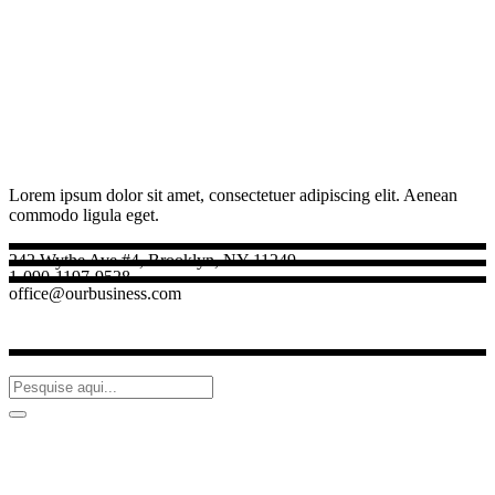
Lorem ipsum dolor sit amet, consectetuer adipiscing elit. Aenean
commodo ligula eget.
242 Wythe Ave #4, Brooklyn, NY 11249
1-090-1197-9528
office@ourbusiness.com