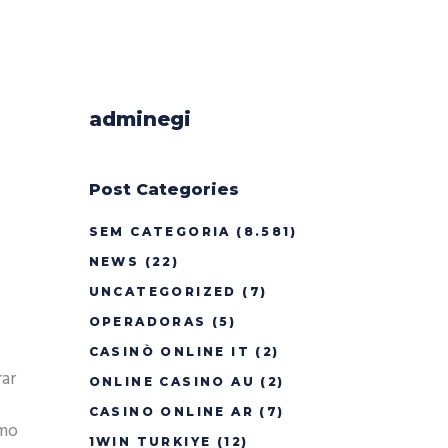
adminegi
Post Categories
SEM CATEGORIA
(8.581)
NEWS
(22)
UNCATEGORIZED
(7)
OPERADORAS
(5)
CASINÒ ONLINE IT
(2)
rar
ONLINE CASINO AU
(2)
CASINO ONLINE AR
(7)
 mo
1WIN TURKIYE
(12)