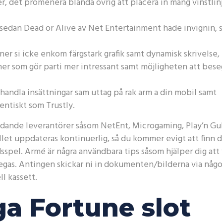
er, det promenera blanda övrig att placera in mäng vinstlin
 sedan Dead or Alive av Net Entertainment hade invignin, 
er si icke enkom färgstark grafik samt dynamisk skrivelse,
ner som gör parti mer intressant samt möjligheten att bese
handla insättningar sam uttag på rak arm a din mobil samt
entiskt som Trustly.
edande leverantörer såsom NetEnt, Microgaming, Play’n Gul
llet uppdateras kontinuerlig, så du kommer evigt att finn
spel. Armé är några användbara tips såsom hjälper dig att 
egas. Antingen skickar ni in dokumenten/bilderna via någ
ll kassett.
a Fortune slot