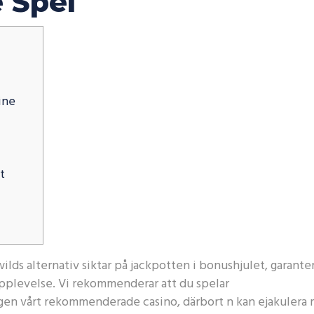
 Spel
ine
t
l
wilds alternativ siktar på jackpotten i bonushjulet, garante
upplevelse. Vi rekommenderar att du spelar
en vårt rekommenderade casino, därbort n kan ejakulera