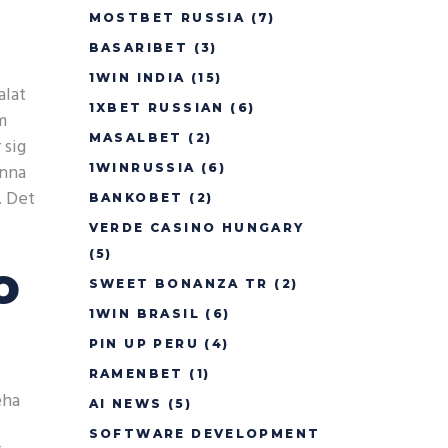
MOSTBET RUSSIA
(7)
BASARIBET
(3)
1WIN INDIA
(15)
alat
1XBET RUSSIAN
(6)
m
MASALBET
(2)
 sig
inna
1WINRUSSIA
(6)
. Det
BANKOBET
(2)
VERDE CASINO HUNGARY
(5)
o
SWEET BONANZA TR
(2)
1WIN BRASIL
(6)
PIN UP PERU
(4)
RAMENBET
(1)
eha
AI NEWS
(5)
SOFTWARE DEVELOPMENT