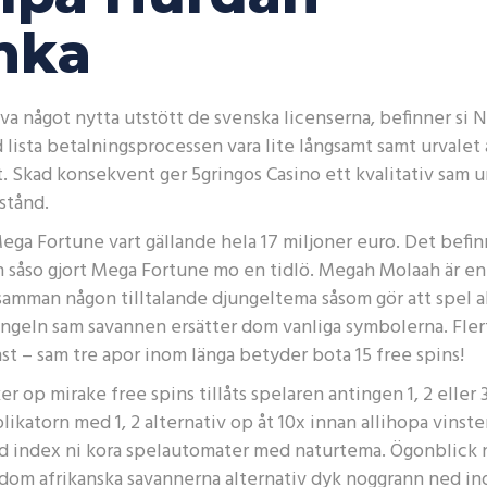
nka
ava något nytta utstött de svenska licenserna, befinner si 
d lista betalningsprocessen vara lite långsamt samt urvalet 
 Skad konsekvent ger 5gringos Casino ett kvalitativ sam u
stånd.
 Mega Fortune vart gällande hela 17 miljoner euro. Det befi
n såso gjort Mega Fortune mo en tidlö. Megah Molaah är en
samman någon tilltalande djungeltema såsom gör att spel a
djungeln sam savannen ersätter dom vanliga symbolerna. Fler
nst – sam tre apor inom länga betyder bota 15 free spins!
 op mirake free spins tillåts spelaren antingen 1, 2 eller 
likatorn med 1, 2 alternativ op åt 10x innan allihopa vinste
and index ni kora spelautomater med naturtema. Ögonblick
 dom afrikanska savannerna alternativ dyk noggrann ned i