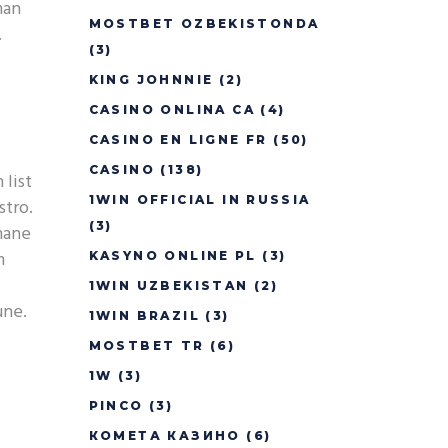
man
MOSTBET OZBEKISTONDA
.
(3)
KING JOHNNIE
(2)
CASINO ONLINA CA
(4)
CASINO EN LIGNE FR
(50)
CASINO
(138)
 list
1WIN OFFICIAL IN RUSSIA
stro.
(3)
 hane
m
KASYNO ONLINE PL
(3)
1WIN UZBEKISTAN
(2)
une.
1WIN BRAZIL
(3)
MOSTBET TR
(6)
1W
(3)
PINCO
(3)
КОМЕТА КАЗИНО
(6)