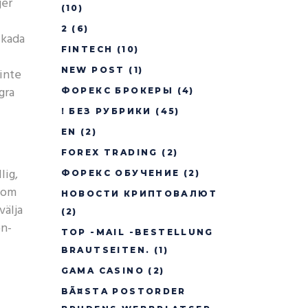
jer
(10)
2
(6)
skada
FINTECH
(10)
NEW POST
(1)
 inte
gra
ФОРЕКС БРОКЕРЫ
(4)
! БЕЗ РУБРИКИ
(45)
EN
(2)
FOREX TRADING
(2)
lig,
ФОРЕКС ОБУЧЕНИЕ
(2)
 dom
НОВОСТИ КРИПТОВАЛЮТ
välja
(2)
on-
TOP -MAIL -BESTELLUNG
BRAUTSEITEN.
(1)
GAMA CASINO
(2)
BÃ¤STA POSTORDER