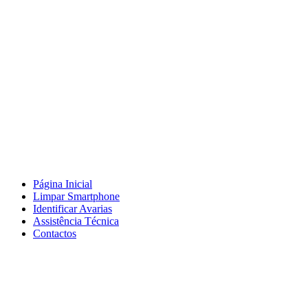
Página Inicial
Limpar Smartphone
Identificar Avarias
Assistência Técnica
Contactos