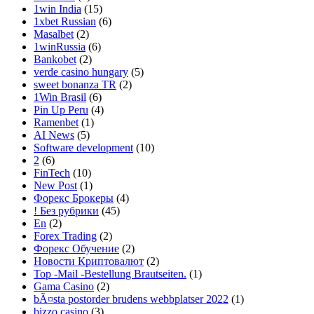
1win India
(15)
1xbet Russian
(6)
Masalbet
(2)
1winRussia
(6)
Bankobet
(2)
verde casino hungary
(5)
sweet bonanza TR
(2)
1Win Brasil
(6)
Pin Up Peru
(4)
Ramenbet
(1)
AI News
(5)
Software development
(10)
2
(6)
FinTech
(10)
New Post
(1)
Форекс Брокеры
(4)
! Без рубрики
(45)
En
(2)
Forex Trading
(2)
Форекс Обучение
(2)
Новости Криптовалют
(2)
Top -Mail -Bestellung Brautseiten.
(1)
Gama Casino
(2)
bÃ¤sta postorder brudens webbplatser 2022
(1)
bizzo casino
(3)