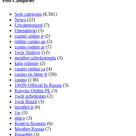
Post Categories
Sem categoria
(8.581)
News
(22)
Uncategorized
(7)
Operadoras
(5)
casinò online it
(2)
online casino au
(2)
casino online ar
(7)
1win Turkiye
(12)
mostbet ozbekistonda
(3)
king johnnie
(2)
casino onlina ca
(4)
casino en ligne fr
(50)
casino
(138)
1WIN Official In Russia
(3)
Kasyno Online PL
(3)
1win uzbekistan
(2)
1win Brazil
(3)
mostbet tr
(6)
1w
(3)
pinco
(3)
Комета Казино
(6)
Mostbet Russia
(7)
Basaribet
(3)