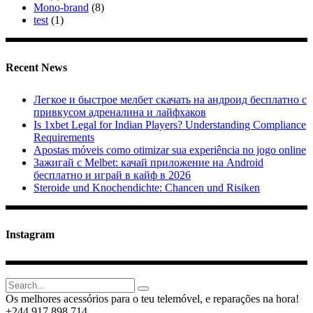
Mono-brand
(8)
test
(1)
Recent News
Легкое и быстрое мелбет скачать на андроид бесплатно с
привкусом адреналина и лайфхаков
Is 1xbet Legal for Indian Players? Understanding Compliance
Requirements
Apostas móveis como otimizar sua experiência no jogo online
Зажигай с Melbet: качай приложение на Android
бесплатно и играй в кайф в 2026
Steroide und Knochendichte: Chancen und Risiken
Instagram
Search
for:
Os melhores acessórios para o teu telemóvel, e reparações na hora!
+244 917 898 714