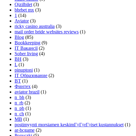
Qizilbilet
(3)
bbrbet mx
(3)
1
(14)
Aviator
(3)
ricky casino australia
(3)
mail order bride websites reviews
(1)
Blog
(85)
Bookkeeping
(9)
IT Вакансії
(2)
Sober living
(4)
BH
(3)
L
(1)
pinuptoni
(1)
IT Образование
(2)
BT
(1)
Финтех
(4)
aviator brazil
(1)
n_bh
(3)
n_rb
(2)
n_pb
(1)
n_ch
(1)
MB
(1)
postimyynti morsiamen keskimГ¤Г¤rГ¤iset kustannukset
(1)
ar-bcgame
(2)
Pozyczki
(5)