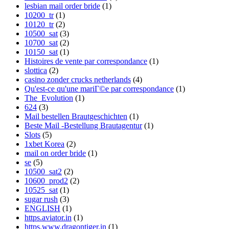
lesbian mail order bride
(1)
10200_tr
(1)
10120_tr
(2)
10500_sat
(3)
10700_sat
(2)
10150_sat
(1)
Histoires de vente par correspondance
(1)
slottica
(2)
casino zonder crucks netherlands
(4)
Qu'est-ce qu'une mariГ©e par correspondance
(1)
The_Evolution
(1)
624
(3)
Mail bestellen Brautgeschichten
(1)
Beste Mail -Bestellung Brautagentur
(1)
Slots
(5)
1xbet Korea
(2)
mail on order bride
(1)
se
(5)
10500_sat2
(2)
10600_prod2
(2)
10525_sat
(1)
sugar rush
(3)
ENGLISH
(1)
https.aviator.in
(1)
https.www.dragontiger.in
(1)