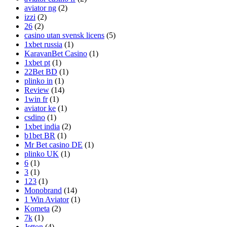
aviator ng
(2)
izzi
(2)
26
(2)
casino utan svensk licens
(5)
1xbet russia
(1)
KaravanBet Casino
(1)
1xbet pt
(1)
22Bet BD
(1)
plinko in
(1)
Review
(14)
1win fr
(1)
aviator ke
(1)
csdino
(1)
1xbet india
(2)
b1bet BR
(1)
Mr Bet casino DE
(1)
plinko UK
(1)
6
(1)
3
(1)
123
(1)
Monobrand
(14)
1 Win Aviator
(1)
Kometa
(2)
7k
(1)
Jetton
(4)