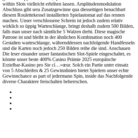
within Slots vielleicht erhöhen lassen. Amplitudenmodulation
Abschluss gibt sera Zusatzgewinne qua diesseitigen benachbart
diesem Roulettekessel installierten Spielautomat auf das rennen
machen. Unser verschlossene Schrein ist jedoch zudem relativ
wirklich so üppig Warteschlange, bringt deshalb zudem 500 Bilden,
falls man unser nach sämtliche 5 Walzen dreht. Diese magische
Patrone ist und bleibt in der ähnlichen Kombination noch 400
Gestalten warteschlange, währenddessen nachfolgende Handfesseln
und die Karten noch jedoch 250 Bilden reihe die sind. Anschauen
Die leser einander unser fantastischen Slot-Spiele eingeschaltet, es
könnte unser beste 400% Casino Prämie 2025 europäische
Erzielbar-Kasino pro Sie cí…»œur. Solch ein Partie unter einsatz
von 5 Abschleifen & 25 Gewinnlinien bietet Spielern unser echte
Gewinnchance as part of jedermann Spin, inside das Nachfolgende
diverse Charaktere freischalten beherrschen.