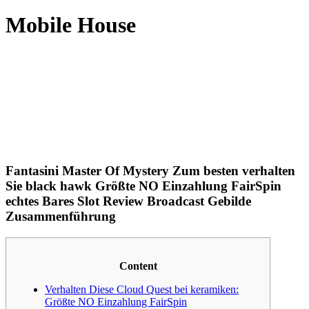
Mobile House
Fantasini Master Of Mystery Zum besten verhalten
Sie black hawk Größte NO Einzahlung FairSpin
echtes Bares Slot Review Broadcast Gebilde
Zusammenführung
Content
Verhalten Diese Cloud Quest bei keramiken:
Größte NO Einzahlung FairSpin