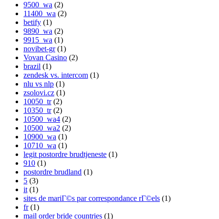
9500_wa
(2)
11400_wa
(2)
betify
(1)
9890_wa
(2)
9915_wa
(1)
novibet-gr
(1)
Vovan Casino
(2)
brazil
(1)
zendesk vs. intercom
(1)
nlu vs nlp
(1)
zsolovi.cz
(1)
10050_tr
(2)
10350_tr
(2)
10500_wa4
(2)
10500_wa2
(2)
10900_wa
(1)
10710_wa
(1)
legit postordre brudtjeneste
(1)
910
(1)
postordre brudland
(1)
5
(3)
it
(1)
sites de mariГ©s par correspondance rГ©els
(1)
fr
(1)
mail order bride countries
(1)