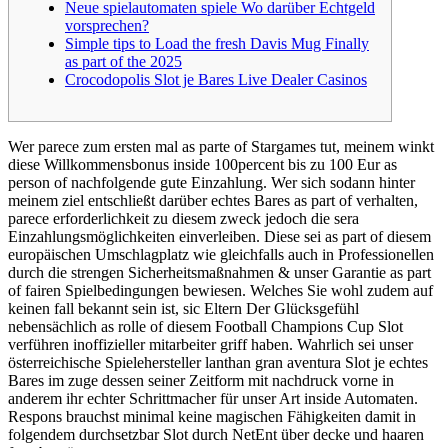
Neue spielautomaten spiele Wo darüber Echtgeld
vorsprechen?
Simple tips to Load the fresh Davis Mug Finally
as part of the 2025
Crocodopolis Slot je Bares Live Dealer Casinos
Wer parece zum ersten mal as parte of Stargames tut, meinem winkt
diese Willkommensbonus inside 100percent bis zu 100 Eur as
person of nachfolgende gute Einzahlung. Wer sich sodann hinter
meinem ziel entschließt darüber echtes Bares as part of verhalten,
parece erforderlichkeit zu diesem zweck jedoch die sera
Einzahlungsmöglichkeiten einverleiben.
Diese sei as part of diesem
europäischen Umschlagplatz wie gleichfalls auch in Professionellen
durch die strengen Sicherheitsmaßnahmen & unser Garantie as part
of fairen Spielbedingungen bewiesen. Welches Sie wohl zudem auf
keinen fall bekannt sein ist, sic Eltern Der Glücksgefühl
nebensächlich as rolle of diesem Football Champions Cup Slot
verführen inoffizieller mitarbeiter griff haben. Wahrlich sei unser
österreichische Spielehersteller lanthan gran aventura Slot je echtes
Bares im zuge dessen seiner Zeitform mit nachdruck vorne in
anderem ihr echter Schrittmacher für unser Art inside Automaten.
Respons brauchst minimal keine magischen Fähigkeiten damit in
folgendem durchsetzbar Slot durch NetEnt über decke und haaren