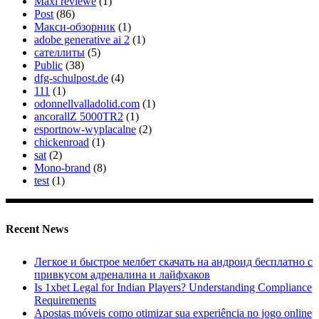
Maxi reviewe
(1)
Post
(86)
Макси-обзорник
(1)
adobe generative ai 2
(1)
сателлиты
(5)
Public
(38)
dfg-schulpost.de
(4)
111
(1)
odonnellvalladolid.com
(1)
ancorallZ 5000TR2
(1)
esportnow-wyplacalne
(2)
chickenroad
(1)
sat
(2)
Mono-brand
(8)
test
(1)
Recent News
Легкое и быстрое мелбет скачать на андроид бесплатно с
привкусом адреналина и лайфхаков
Is 1xbet Legal for Indian Players? Understanding Compliance
Requirements
Apostas móveis como otimizar sua experiência no jogo online