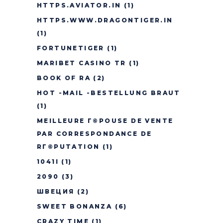
HTTPS.AVIATOR.IN
(1)
HTTPS.WWW.DRAGONTIGER.IN
(1)
FORTUNETIGER
(1)
MARIBET CASINO TR
(1)
BOOK OF RA
(2)
HOT -MAIL -BESTELLUNG BRAUT
(1)
MEILLEURE Г©POUSE DE VENTE
PAR CORRESPONDANCE DE
RГ©PUTATION
(1)
1041I
(1)
2090
(3)
ШВЕЦИЯ
(2)
SWEET BONANZA
(6)
CRAZY TIME
(1)