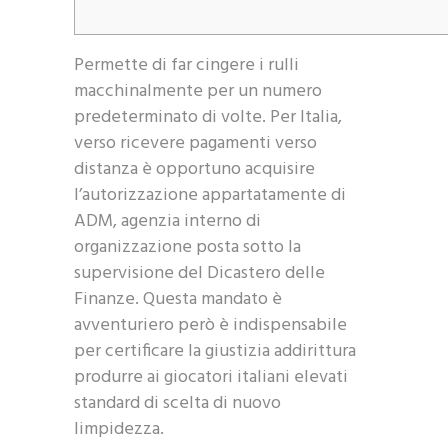
Permette di far cingere i rulli
macchinalmente per un numero
predeterminato di volte. Per Italia,
verso ricevere pagamenti verso
distanza è opportuno acquisire
l’autorizzazione appartatamente di
ADM, agenzia interno di
organizzazione posta sotto la
supervisione del Dicastero delle
Finanze.
Questa mandato è
avventuriero però è indispensabile
per certificare la giustizia addirittura
produrre ai giocatori italiani elevati
standard di scelta di nuovo
limpidezza.