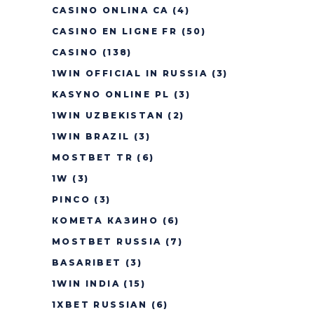
CASINO ONLINA CA
(4)
CASINO EN LIGNE FR
(50)
CASINO
(138)
1WIN OFFICIAL IN RUSSIA
(3)
KASYNO ONLINE PL
(3)
1WIN UZBEKISTAN
(2)
1WIN BRAZIL
(3)
MOSTBET TR
(6)
1W
(3)
PINCO
(3)
КОМЕТА КАЗИНО
(6)
MOSTBET RUSSIA
(7)
BASARIBET
(3)
1WIN INDIA
(15)
1XBET RUSSIAN
(6)