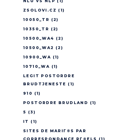
NLU VS NLP
(1)
ZSOLOVI.CZ
(1)
10050_TR
(2)
10350_TR
(2)
10500_WA4
(2)
10500_WA2
(2)
10900_WA
(1)
10710_WA
(1)
LEGIT POSTORDRE
BRUDTJENESTE
(1)
910
(1)
POSTORDRE BRUDLAND
(1)
5
(3)
IT
(1)
SITES DE MARIГ©S PAR
CORRESPONDANCE RГ©ELS
(1)