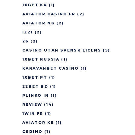
1XBET KR
(1)
AVIATOR CASINO FR
(2)
AVIATOR NG
(2)
IZZI
(2)
26
(2)
CASINO UTAN SVENSK LICENS
(5)
1XBET RUSSIA
(1)
KARAVANBET CASINO
(1)
1XBET PT
(1)
22BET BD
(1)
PLINKO IN
(1)
REVIEW
(14)
1WIN FR
(1)
AVIATOR KE
(1)
CSDINO
(1)