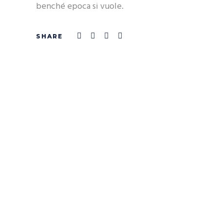
benché epoca si vuole.