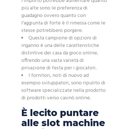
l’importo potrebbe aumentare quanto
più alte sono le preferenza di
guadagno ovvero quanto con
l’aggiunta di forte è il rimessa come le
stesse potrebbero porgere.
Questa campione di opzioni di
inganno è una delle caratteristiche
distintive dei casa da gioco online,
offrendo una vasta varietà di
privazione di festa per i giocatori.
I fornitori, noti di nuovo ad
esempio sviluppatori, sono ripulito di
software specializzate nella prodotto
di prodotti verso casinò online.
È lecito puntare
alle slot machine