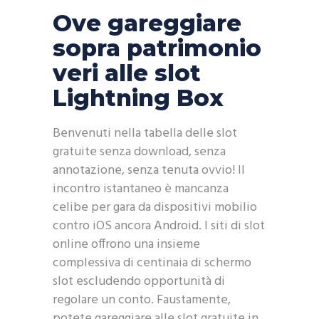
Ove gareggiare
sopra patrimonio
veri alle slot
Lightning Box
Benvenuti nella tabella delle slot
gratuite senza download, senza
annotazione, senza tenuta ovvio! Il
incontro istantaneo è mancanza
celibe per gara da dispositivi mobilio
contro iOS ancora Android. I siti di slot
online offrono una insieme
complessiva di centinaia di schermo
slot escludendo opportunità di
regolare un conto. Faustamente,
potete gareggiare alle slot gratuite in