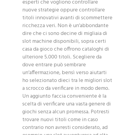
esperti che vogliono controllare
nuove strategie oppure controllare
titoli innovativi avanti di scommettere
ricchezza veri. Non è un’abbondante
dire che ci sono decine di migliaia di
slot machine disponibili, sopra certi
casa da gioco che offrono cataloghi di
ulteriore 5.000 titoli. Scegliere da
dove entrare può sembrare
un’affermazione, bensì verso aiutarti
ho selezionato dieci tra le migliori slot
a scrocco da verificare in modo demo.
Un aggiunto faccia conveniente è la
scelta di verificare una vasta genere di
giochi senza alcun promessa. Potresti
trovare nuovi titoli come in caso
contrario non avresti considerato, ad