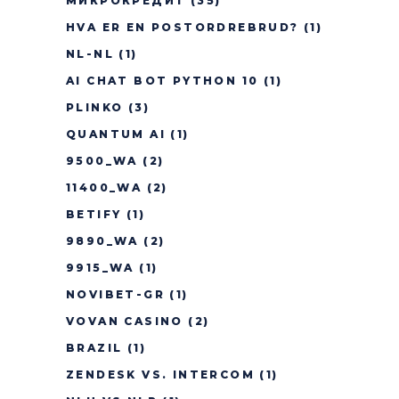
МИКРОКРЕДИТ
(35)
HVA ER EN POSTORDREBRUD?
(1)
NL-NL
(1)
AI CHAT BOT PYTHON 10
(1)
PLINKO
(3)
QUANTUM AI
(1)
9500_WA
(2)
11400_WA
(2)
BETIFY
(1)
9890_WA
(2)
9915_WA
(1)
NOVIBET-GR
(1)
VOVAN CASINO
(2)
BRAZIL
(1)
ZENDESK VS. INTERCOM
(1)