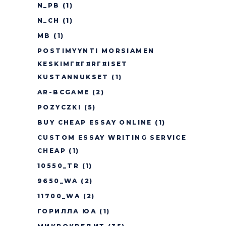
N_PB
(1)
N_CH
(1)
MB
(1)
POSTIMYYNTI MORSIAMEN
KESKIMГ¤Г¤RГ¤ISET
KUSTANNUKSET
(1)
AR-BCGAME
(2)
POZYCZKI
(5)
BUY CHEAP ESSAY ONLINE
(1)
CUSTOM ESSAY WRITING SERVICE
CHEAP
(1)
10550_TR
(1)
9650_WA
(2)
11700_WA
(2)
ГОРИЛЛА ЮА
(1)