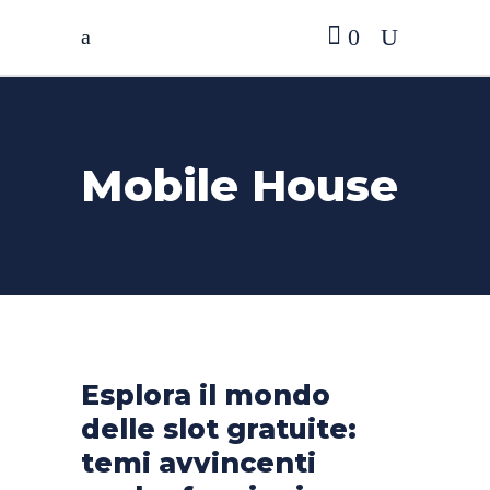
0
Mobile House
Esplora il mondo
delle slot gratuite:
temi avvincenti