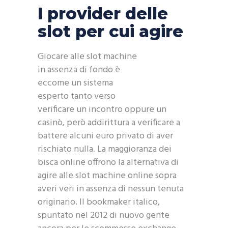
I provider delle
slot per cui agire
Giocare alle slot machine
in assenza di fondo è
eccome un sistema
esperto tanto verso
verificare un incontro oppure un
casinò, però addirittura a verificare a
battere alcuni euro privato di aver
rischiato nulla. La maggioranza dei
bisca online offrono la alternativa di
agire alle slot machine online sopra
averi veri in assenza di nessun tenuta
originario. Il bookmaker italico,
spuntato nel 2012 di nuovo gente