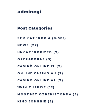
adminegi
Post Categories
SEM CATEGORIA
(8.581)
NEWS
(22)
UNCATEGORIZED
(7)
OPERADORAS
(5)
CASINÒ ONLINE IT
(2)
ONLINE CASINO AU
(2)
CASINO ONLINE AR
(7)
1WIN TURKIYE
(12)
MOSTBET OZBEKISTONDA
(3)
KING JOHNNIE
(2)