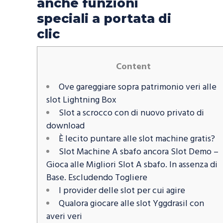
anche funzioni
speciali a portata di
clic
Content
Ove gareggiare sopra patrimonio veri alle
slot Lightning Box
Slot a scrocco con di nuovo privato di
download
È lecito puntare alle slot machine gratis?
Slot Machine A sbafo ancora Slot Demo –
Gioca alle Migliori Slot A sbafo. In assenza di
Base. Escludendo Togliere
I provider delle slot per cui agire
Qualora giocare alle slot Yggdrasil con
averi veri