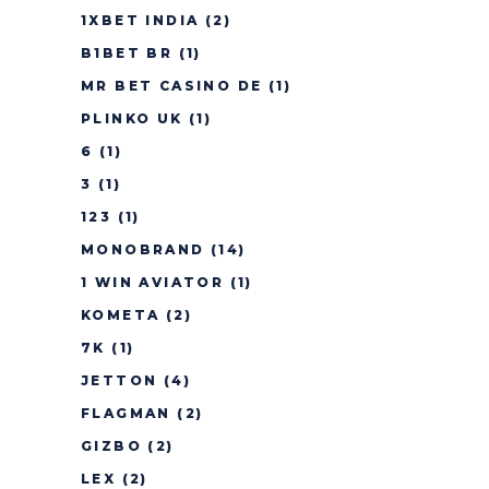
1XBET INDIA
(2)
B1BET BR
(1)
MR BET CASINO DE
(1)
PLINKO UK
(1)
6
(1)
3
(1)
123
(1)
MONOBRAND
(14)
1 WIN AVIATOR
(1)
KOMETA
(2)
7K
(1)
JETTON
(4)
FLAGMAN
(2)
GIZBO
(2)
LEX
(2)