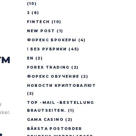
(10)
2
(6)
FINTECH
(10)
NEW POST
(1)
ФОРЕКС БРОКЕРЫ
(4)
! БЕЗ РУБРИКИ
(45)
a™
EN
(2)
FOREX TRADING
(2)
ФОРЕКС ОБУЧЕНИЕ
(2)
НОВОСТИ КРИПТОВАЛЮТ
(2)
TOP -MAIL -BESTELLUNG
r
BRAUTSEITEN.
(1)
kker.
GAMA CASINO
(2)
BÃ¤STA POSTORDER