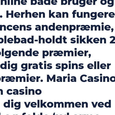
nline både bruger og
. Herhen kan fungere
encens andenpræmie, 
blebad-holdt sikken 2
følgende præmier,
dig gratis spins eller
ræmier. Maria Casin
 casino
 dig velkommen ved