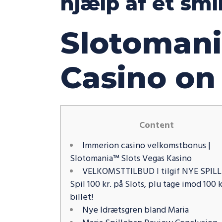
hjælp af et smi
‎‎Slotoman
Casino on
Content
Immerion casino velkomstbonus |
Slotomania™ Slots Vegas Kasino
VELKOMSTTILBUD I tilgif NYE SPILL
Spil 100 kr. på Slots, plu tage imod 100 k
billet!
Nye Idrætsgren bland Maria