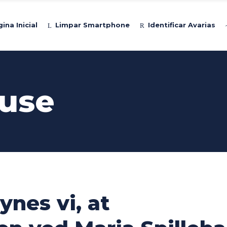
ina Inicial
Limpar Smartphone
Identificar Avarias
use
nes vi, at