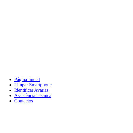
Página Inicial
Limpar Smartphone
Identificar Avarias
Assistência Técnica
Contactos