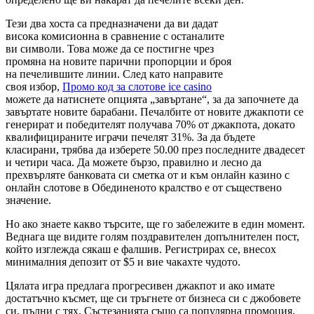
Тези два хоста са предназначени да ви дадат
висока комисионна в сравнение с останалите
ви символи. Това може да се постигне чрез
промяна на новите парични пропорции и броя
на печелившите линии. След като направите
своя избор,
Промо код за слотове ice casino
можете да натиснете опцията „завъртане“, за да започнете да
завъртате новите барабани. Печалбите от новите джакпоти се
генерират и победителят получава 70% от джакпота, докато
квалифицираните играчи печелят 31%. За да бъдете
класирани, трябва да изберете 50.00 през последните двадесет
и четири часа. Да можете бързо, правилно и лесно да
прехвърляте банковата си сметка от и към онлайн казино с
онлайн слотове в Обединеното кралство е от съществено
значение.
Но ако знаете какво търсите, ще го забележите в един момент.
Веднага ще видите голям поздравителен допълнителен пост,
който изглежда сякаш е фалшив. Регистрирах се, внесох
минималния депозит от $5 и вие чакахте чудото.
Цялата игра предлага прогресивен джакпот и ако имате
достатъчно късмет, ще си тръгнете от бизнеса си с джобовете
си, пълни с тях. Състезанията също са популярна промоция,