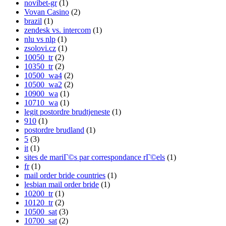
novibet-gr
(1)
Vovan Casino
(2)
brazil
(1)
zendesk vs. intercom
(1)
nlu vs nlp
(1)
zsolovi.cz
(1)
10050_tr
(2)
10350_tr
(2)
10500_wa4
(2)
10500_wa2
(2)
10900_wa
(1)
10710_wa
(1)
legit postordre brudtjeneste
(1)
910
(1)
postordre brudland
(1)
5
(3)
it
(1)
sites de mariГ©s par correspondance rГ©els
(1)
fr
(1)
mail order bride countries
(1)
lesbian mail order bride
(1)
10200_tr
(1)
10120_tr
(2)
10500_sat
(3)
10700_sat
(2)