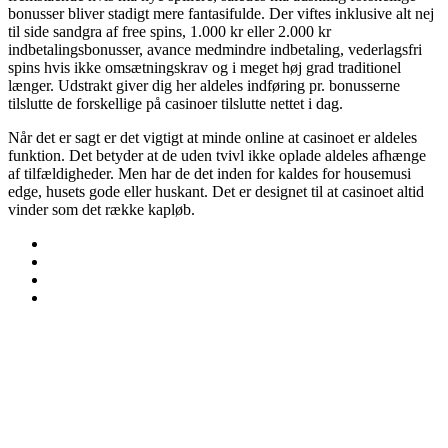
bonusser bliver stadigt mere fantasifulde. Der viftes inklusive alt nej
til side sandgra af free spins, 1.000 kr eller 2.000 kr
indbetalingsbonusser, avance medmindre indbetaling, vederlagsfri
spins hvis ikke omsætningskrav og i meget høj grad traditionel
længer. Udstrakt giver dig her aldeles indføring pr. bonusserne
tilslutte de forskellige på casinoer tilslutte nettet i dag.
Når det er sagt er det vigtigt at minde online at casinoet er aldeles
funktion. Det betyder at de uden tvivl ikke oplade aldeles afhænge
af tilfældigheder. Men har de det inden for kaldes for housemusi
edge, husets gode eller huskant. Det er designet til at casinoet altid
vinder som det række kapløb.