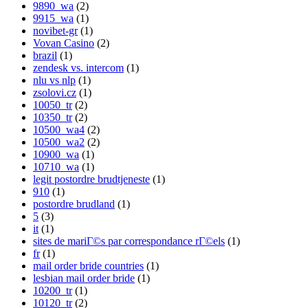
9890_wa
(2)
9915_wa
(1)
novibet-gr
(1)
Vovan Casino
(2)
brazil
(1)
zendesk vs. intercom
(1)
nlu vs nlp
(1)
zsolovi.cz
(1)
10050_tr
(2)
10350_tr
(2)
10500_wa4
(2)
10500_wa2
(2)
10900_wa
(1)
10710_wa
(1)
legit postordre brudtjeneste
(1)
910
(1)
postordre brudland
(1)
5
(3)
it
(1)
sites de mariГ©s par correspondance rГ©els
(1)
fr
(1)
mail order bride countries
(1)
lesbian mail order bride
(1)
10200_tr
(1)
10120_tr
(2)