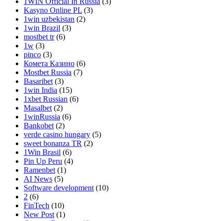
1WIN Official In Russia
(3)
Kasyno Online PL
(3)
1win uzbekistan
(2)
1win Brazil
(3)
mostbet tr
(6)
1w
(3)
pinco
(3)
Комета Казино
(6)
Mostbet Russia
(7)
Basaribet
(3)
1win India
(15)
1xbet Russian
(6)
Masalbet
(2)
1winRussia
(6)
Bankobet
(2)
verde casino hungary
(5)
sweet bonanza TR
(2)
1Win Brasil
(6)
Pin Up Peru
(4)
Ramenbet
(1)
AI News
(5)
Software development
(10)
2
(6)
FinTech
(10)
New Post
(1)