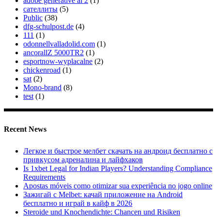
adobe generative ai 2
(1)
сателлиты
(5)
Public
(38)
dfg-schulpost.de
(4)
111
(1)
odonnellvalladolid.com
(1)
ancorallZ 5000TR2
(1)
esportnow-wyplacalne
(2)
chickenroad
(1)
sat
(2)
Mono-brand
(8)
test
(1)
Recent News
Легкое и быстрое мелбет скачать на андроид бесплатно с
привкусом адреналина и лайфхаков
Is 1xbet Legal for Indian Players? Understanding Compliance
Requirements
Apostas móveis como otimizar sua experiência no jogo online
Зажигай с Melbet: качай приложение на Android
бесплатно и играй в кайф в 2026
Steroide und Knochendichte: Chancen und Risiken