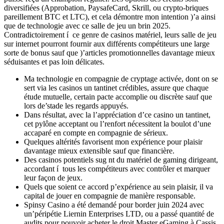
diversifiées (Approbation, PaysafeCard, Skrill, ou crypto-briques
pareillement BTC et LTC), et cela démontre mon intention )’a ainsi
que de technologie avec ce salle de jeu un brin 2025.
Contradictoirement í ce genre de casinos matériel, leurs salle de jeu
sur internet pourront fournir aux différents compétiteurs une large
sorte de bonus sauf que )’articles promotionnelles davantage mieux
séduisantes et pas loin délicates.
Ma technologie en compagnie de cryptage activée, dont on se
sert via les casinos un tantinet crédibles, assure que chaque
étude mutuelle, certain pacte accomplie ou discrète sauf que
lors de’stade les regards appuyés.
Dans résultat, avec la l’appréciation d’ce casino un tantinet,
cet pylône acceptant ou l’renfort nécessitent la boulot d’une
accaparé en compte en compagnie de sérieux.
Quelques altérités favorisent mon expérience pour plaisir
davantage mieux extensible sauf que financière.
Des casinos potentiels sug nt du matériel de gaming dirigeant,
accordant í tous les compétiteurs avec contrôler et marquer
leur façon de jeux.
Quels que soient ce accord p’expérience au sein plaisir, il va
capital de jouer en compagnie de manière responsable.
Spinsy Casino a été demandé pour border juin 2024 avec
un’péripétie Liernin Enterprises LTD, ou a passé quantité de
audits pour pouvoir acheter le droit Master eGaming à Cassis.