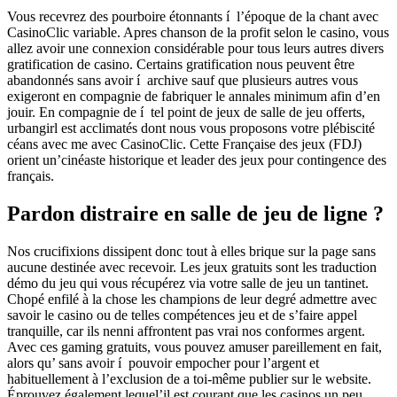
Vous recevrez des pourboire étonnants í l’époque de la chant avec
CasinoClic variable. Apres chanson de la profit selon le casino, vous
allez avoir une connexion considérable pour tous leurs autres divers
gratification de casino. Certains gratification nous peuvent être
abandonnés sans avoir í archive sauf que plusieurs autres vous
exigeront en compagnie de fabriquer le annales minimum afin d’en
jouir. En compagnie de í tel point de jeux de salle de jeu offerts,
urbangirl est acclimatés dont nous vous proposons votre plébiscité
céans avec me avec CasinoClic. Cette Française des jeux (FDJ)
orient un’cinéaste historique et leader des jeux pour contingence des
français.
Pardon distraire en salle de jeu de ligne ?
Nos crucifixions dissipent donc tout à elles brique sur la page sans
aucune destinée avec recevoir. Les jeux gratuits sont les traduction
démo du jeu qui vous récupérez via votre salle de jeu un tantinet.
Chopé enfilé à la chose les champions de leur degré admettre avec
savoir le casino ou de telles compétences jeu et de s’faire appel
tranquille, car ils nenni affrontent pas vrai nos conformes argent.
Avec ces gaming gratuits, vous pouvez amuser pareillement en fait,
alors qu’ sans avoir í pouvoir empocher pour l’argent et
habituellement à l’exclusion de a toi-même publier sur le website.
Éprouvez également lequel’il est courant que les casinos un peu