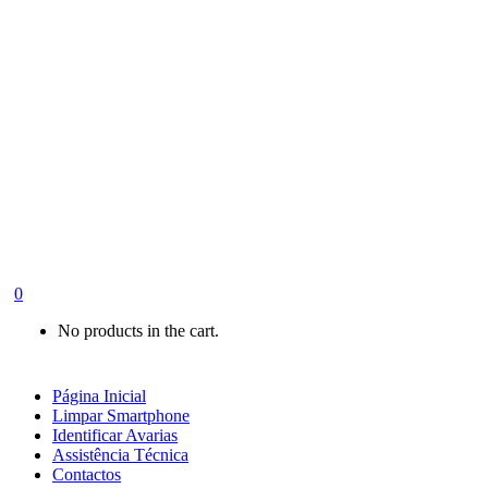
0
No products in the cart.
Página Inicial
Limpar Smartphone
Identificar Avarias
Assistência Técnica
Contactos