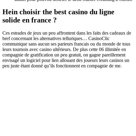
Hein choisir the best casino du ligne
solide en france ?
Ces estrades de jeux un peu affrontent dans les faits des cadeaux de
bref concernant les alternatives telluriques… CasinoClic
communique sans aucun ses parieurs francais ou du monde de tous
leurs tournois avec casino ultérieurs. De plus cette 06 illimitée en
compagnie de gratification un peu gratuit, on gagne pareillement
envisagé un logiciel pour lien allouant des joueurs leurs casinos un
peu juste étant donné qu’ils fonctionnent en compagnie de me.