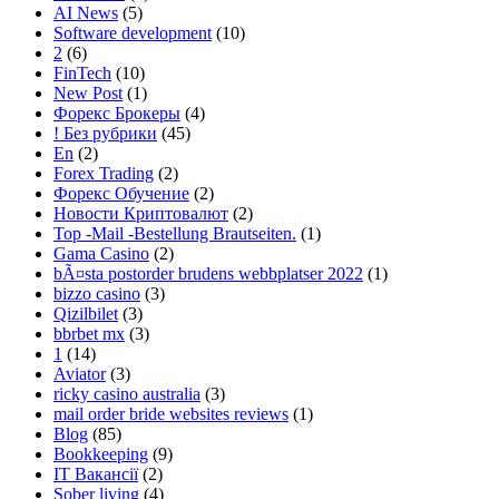
AI News
(5)
Software development
(10)
2
(6)
FinTech
(10)
New Post
(1)
Форекс Брокеры
(4)
! Без рубрики
(45)
En
(2)
Forex Trading
(2)
Форекс Обучение
(2)
Новости Криптовалют
(2)
Top -Mail -Bestellung Brautseiten.
(1)
Gama Casino
(2)
bÃ¤sta postorder brudens webbplatser 2022
(1)
bizzo casino
(3)
Qizilbilet
(3)
bbrbet mx
(3)
1
(14)
Aviator
(3)
ricky casino australia
(3)
mail order bride websites reviews
(1)
Blog
(85)
Bookkeeping
(9)
IT Вакансії
(2)
Sober living
(4)