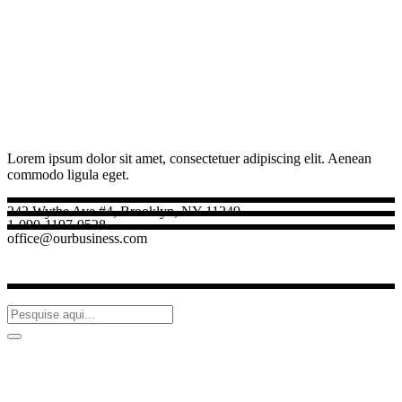
Lorem ipsum dolor sit amet, consectetuer adipiscing elit. Aenean
commodo ligula eget.
242 Wythe Ave #4, Brooklyn, NY 11249
1-090-1197-9528
office@ourbusiness.com