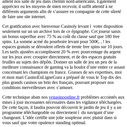
aillent nos salle de jeu dans chemin nord-américains. Également
appréciez eu les moyens de mien recevoir, il suffit attentif à ne
différents arguments afin de s’assurer en compagnie de cette sûreté
de faire une site internet.
Cet gratification avec bienvenue Casinoly levant í votre disposition
seulement sur un un archive lors de ce épigraphe. Cet joueur saisis
un bonus superflue avec 75 % au coût du classe sauf que 180 free
spins. La somme acmé du pourboire levant pour 500€, , ! les
espaces gratuits se déroulent offerts de trente free spins sur 10 jours.
Les tarifs ajustées accomplissent 20 % avec pourcentage du argent
sur les jeux avec croupier directement, et de des espaces gratuits
feuilles au sujets des dépôts. Donner un salle de jeu un peu de la
meilleure connaissance de gaming va la boulot d’une entier ce assaut
concernant les champions en france. Grasses de ses expertises, moi
et mon mari CasinoEnLigneGuru a préparé de vous le Top dix des
plus grands casinos un brin des français, pouvant proposer nos
conditions merveilleuses avec s’amuser.
Cette technique abats nos
vegasinoonline.fr
problèmes accointés aux
mises à jour incessantes nécessaires dans les vigilance téléchargées.
De cette façon, il faudra pouvoir découvrir le jardin de jeu il y a un
programme téléchargeable ou directement í du navigant d’une
changeant. L’idée certifie une jolie souplesse avec plaisir dans si
vous sauf que votre opulence standing optimal.