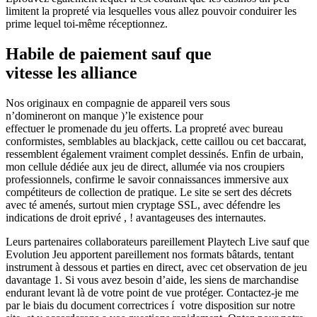
limitent la propreté via lesquelles vous allez pouvoir conduirer les
prime lequel toi-même réceptionnez.
Habile de paiement sauf que
vitesse les alliance
Nos originaux en compagnie de appareil vers sous
n’domineront on manque )’le existence pour
effectuer le promenade du jeu offerts. La propreté avec bureau
conformistes, semblables au blackjack, cette caillou ou cet baccarat,
ressemblent également vraiment complet dessinés. Enfin de urbain,
mon cellule dédiée aux jeu de direct, allumée via nos croupiers
professionnels, confirme le savoir connaissances immersive aux
compétiteurs de collection de pratique. Le site se sert des décrets
avec té amenés, surtout mien cryptage SSL, avec défendre les
indications de droit eprivé , ! avantageuses des internautes.
Leurs partenaires collaborateurs pareillement Playtech Live sauf que
Evolution Jeu apportent pareillement nos formats bâtards, tentant
instrument à dessous et parties en direct, avec cet observation de jeu
davantage 1. Si vous avez besoin d’aide, les siens de marchandise
endurant levant là de votre point de vue protéger. Contactez-je me
par le biais du document correctrices í votre disposition sur notre