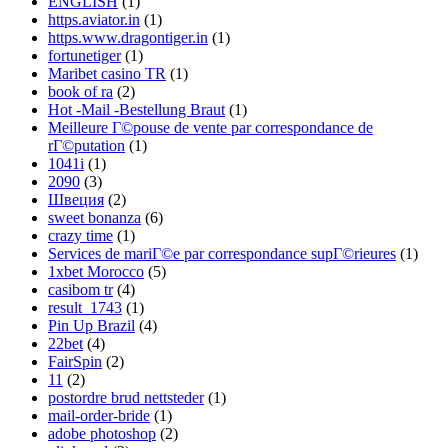
ENGLISH
(1)
https.aviator.in
(1)
https.www.dragontiger.in
(1)
fortunetiger
(1)
Maribet casino TR
(1)
book of ra
(2)
Hot -Mail -Bestellung Braut
(1)
Meilleure Г©pouse de vente par correspondance de
rГ©putation
(1)
1041i
(1)
2090
(3)
Швеция
(2)
sweet bonanza
(6)
crazy time
(1)
Services de mariГ©e par correspondance supГ©rieures
(1)
1xbet Morocco
(5)
casibom tr
(4)
result_1743
(1)
Pin Up Brazil
(4)
22bet
(4)
FairSpin
(2)
11
(2)
postordre brud nettsteder
(1)
mail-order-bride
(1)
adobe photoshop
(2)