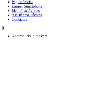
Página Inicial
Limpar Smartphone
Identificar Avarias
Assistência Técnica
Contactos
0
No products in the cart.