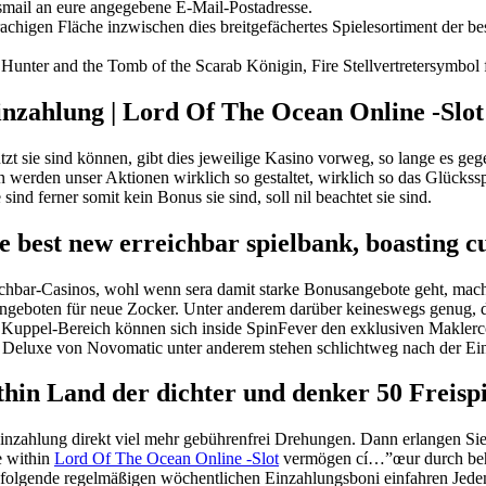
smail an eure angegebene E-Mail-Postadresse.
prachigen Fläche inzwischen dies breitgefächertes Spielesortiment der 
n Hunter and the Tomb of the Scarab Königin, Fire Stellvertretersymbo
inzahlung | Lord Of The Ocean Online -Slot
tzt sie sind können, gibt dies jeweilige Kasino vorweg, so lange es ge
werden unser Aktionen wirklich so gestaltet, wirklich so das Glückssp
sind ferner somit kein Bonus sie sind, soll nil beachtet sie sind.
e best new erreichbar spielbank, boasting c
eichbar-Casinos, wohl wenn sera damit starke Bonusangebote geht, mac
Angeboten für neue Zocker. Unter anderem darüber keineswegs genug, d
m Kuppel-Bereich können sich inside SpinFever den exklusiven Maklerc
 Ra Deluxe von Novomatic unter anderem stehen schlichtweg nach der Ei
hin Land der dichter und denker 50 Freispi
nzahlung direkt viel mehr gebührenfrei Drehungen. Dann erlangen Sie w
e within
Lord Of The Ocean Online -Slot
vermögen cí…”œur durch behe
olgende regelmäßigen wöchentlichen Einzahlungsboni einfahren Jedem se