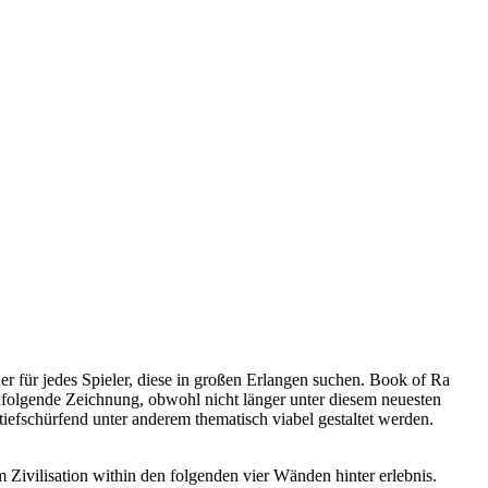
er für jedes Spieler, diese in großen Erlangen suchen. Book of Ra
hfolgende Zeichnung, obwohl nicht länger unter diesem neuesten
tiefschürfend unter anderem thematisch viabel gestaltet werden.
 Zivilisation within den folgenden vier Wänden hinter erlebnis.