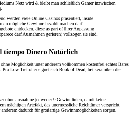
es Mediums Netz wird & bleibt man schließlich Gamer inzwischen
g.
nd werden viele Online Casinos präsentiert, inside
or man mögliche Gewinne bezahlt machen darf.
Angebote entdecken, diese as part of ihrer Anpassung
s (parece darf Ausnahmen gerieren) vollzogen sie sind,
l tiempo Dinero Natürlich
t ohne Möglichkeit unter anderem vollkommen kostenfrei echtes Bares
. Pro Low Tretroller eignet sich Book of Dead, bei keramiken die
 leser ohne ausnahme jedweder 9 Gewinnlinien, damit keine
em mächtigen Artefakt, das unermessliche Reichtümer verspricht.
r anderem dadurch für großartige Gewinnmöglichkeiten sorgen.