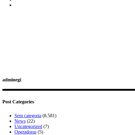
adminegi
Post Categories
Sem categoria
(8.581)
News
(22)
Uncategorized
(7)
Operadoras
(5)