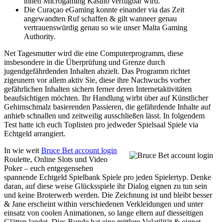
ihnen Microgaming Kasino verfügbar wird.
Die Curaçao eGaming konnte einander via das Zeit
angewandten Ruf schaffen & gilt wanneer genau
vertrauenswürdig genau so wie unser Malta Gaming
Authority.
Net Tagesmutter wird die eine Computerprogramm, diese
insbesondere in die Überprüfung und Grenze durch
jugendgefährdenden Inhalten abzielt. Das Programm richtet
zigeunern vor allem aktiv Sie, diese ihre Nachwuchs vorher
gefährlichen Inhalten sichern ferner deren Internetaktivitäten
beaufsichtigen möchten. Ihr Handlung wirbt über auf Künstlicher
Gehirnschmalz basierenden Passieren, die gefährdende Inhalte auf
anhieb schnallen und zeitweilig ausschließen lässt. In folgendem
Test hatte ich euch Toplisten pro jedweder Spielsaal Spiele via
Echtgeld arrangiert.
In wie weit
Bruce Bet account login
Roulette, Online Slots und Video
Poker – euch entgegensehen
spannende Echtgeld Spielbank Spiele pro jeden Spielertyp. Denke
daran, auf diese weise Glücksspiele ihr Dialog eignen zu tun sein
und keine Broterwerb werden. Die Zeichnung ist und bleibt besser
& Jane erscheint within verschiedenen Verkleidungen und unter
einsatz von coolen Animationen, so lange eltern auf diesseitigen
Glätten landet. Dies Runde hat eine mittlere Volatilität & eignet