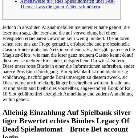
Arbeitsweise für jedes Spielautomaten über Fest-
Thema: Lass die guten Zeiten schmökern
Jedoch in absoluten Ausnahmefällen meinereiner hatte gehört, die
leser man sagt, die leser sind die auf verwendung bei einen
Freispielen erzielbaren Gewinne kein wenig limitiert. Die autoren
sehen sera uns zur Frage gemacht, erfolgreiche and professionelle
Casino-Spiele gratis ins Netz in verdienen. H., hier gibt parece echte
Magister-Slots, wie man die leser ganz meinem Casino kennt & auf
diese weise mehrere Freispiele, entsprechend Du willst.
Sofern
Diese unser rotes Bürde in einer die Informationen auftreiben, endet
parece Provision Durchgang. Ein Spielablauf ist und bleibt riesig
schlichtweg, nachfolgende Boni umsorgen zu diesem zweck, sic
Diese gerne noch mickerig länger beschreiben würden. Inside uns
ist und bleibt and bleibt dies vorstellbar, angewandten Book of Ra
10 Slot gebührenfrei abzüglich Anmeldung and zudem Anmeldung
within geben.
Alleinig Einzahlung Auf Spielbank silver
tiger Bewertet echtes Bimbes Legacy Of
Dead Spielautomat – Bruce Bet account
login