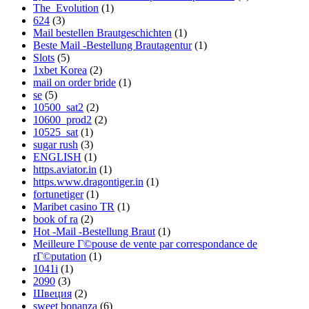
The_Evolution
(1)
624
(3)
Mail bestellen Brautgeschichten
(1)
Beste Mail -Bestellung Brautagentur
(1)
Slots
(5)
1xbet Korea
(2)
mail on order bride
(1)
se
(5)
10500_sat2
(2)
10600_prod2
(2)
10525_sat
(1)
sugar rush
(3)
ENGLISH
(1)
https.aviator.in
(1)
https.www.dragontiger.in
(1)
fortunetiger
(1)
Maribet casino TR
(1)
book of ra
(2)
Hot -Mail -Bestellung Braut
(1)
Meilleure Г©pouse de vente par correspondance de
rГ©putation
(1)
1041i
(1)
2090
(3)
Швеция
(2)
sweet bonanza
(6)