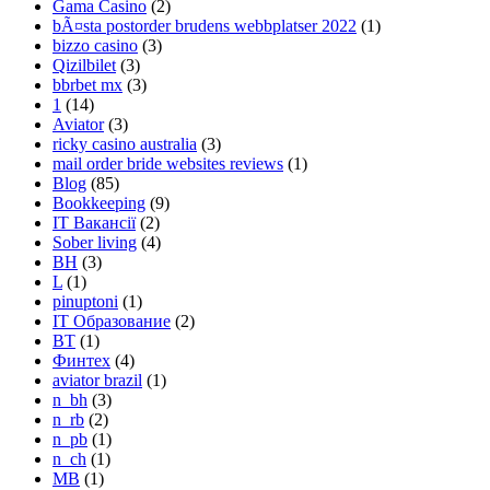
Gama Casino
(2)
bÃ¤sta postorder brudens webbplatser 2022
(1)
bizzo casino
(3)
Qizilbilet
(3)
bbrbet mx
(3)
1
(14)
Aviator
(3)
ricky casino australia
(3)
mail order bride websites reviews
(1)
Blog
(85)
Bookkeeping
(9)
IT Вакансії
(2)
Sober living
(4)
BH
(3)
L
(1)
pinuptoni
(1)
IT Образование
(2)
BT
(1)
Финтех
(4)
aviator brazil
(1)
n_bh
(3)
n_rb
(2)
n_pb
(1)
n_ch
(1)
MB
(1)