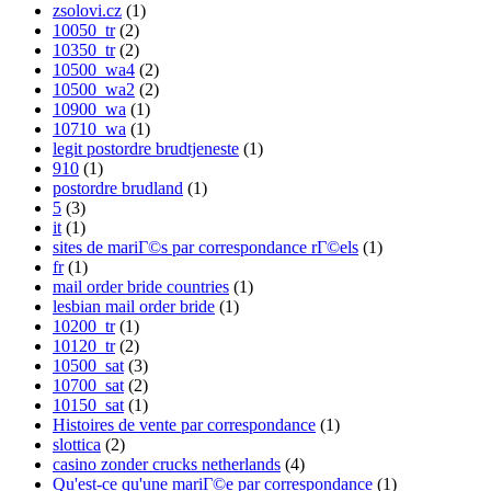
zsolovi.cz
(1)
10050_tr
(2)
10350_tr
(2)
10500_wa4
(2)
10500_wa2
(2)
10900_wa
(1)
10710_wa
(1)
legit postordre brudtjeneste
(1)
910
(1)
postordre brudland
(1)
5
(3)
it
(1)
sites de mariГ©s par correspondance rГ©els
(1)
fr
(1)
mail order bride countries
(1)
lesbian mail order bride
(1)
10200_tr
(1)
10120_tr
(2)
10500_sat
(3)
10700_sat
(2)
10150_sat
(1)
Histoires de vente par correspondance
(1)
slottica
(2)
casino zonder crucks netherlands
(4)
Qu'est-ce qu'une mariГ©e par correspondance
(1)