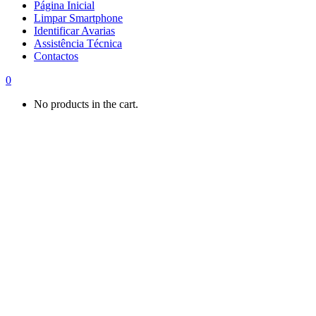
Página Inicial
Limpar Smartphone
Identificar Avarias
Assistência Técnica
Contactos
0
No products in the cart.