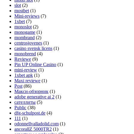
slot
(2)
mostbet
(1)
Mini-reviews
(7)
1xbet
(7)
monoslot
(2)
monogame
(1)
mombrand
(2)
centrosjovenes
(1)
casino svensk licens
(1)
monobrend
(4)
Reviewe
(9)
Pin UP Online Casino
(1)
mini-review
(1)
1xbet apk
(1)
Maxi reviewe
(1)
Post
(86)
Макси-обзорник
(1)
adobe generative ai 2
(1)
сателлиты
(5)
Public
(38)
dfg-schulpost.de
(4)
111
(1)
odonnellvalladolid.com
(1)
ancorallZ 5000TR2
(1)