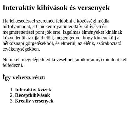
Interaktív kihívások és versenyek
Ha lelkesedéssel szeretnéd feldobni a közösségi média
hírfolyamodat, a Chickenroyal interaktív kihívásai és
megmérettetései pont jók erre. Izgalmas élményeket kínálnak
közvetlenül az ujjaid előtt, megengedve, hogy kimenekülj a
hétköznapi görgetésekből, és elmerülj az élénk, szórakoztató
tevékenységekben.
Nem kell megelégedned kevesebbel, amikor annyi mindent kell
felfedezni.
Így vehetsz részt:
Interaktív kvízek
Receptkihívások
Kreatív versenyek