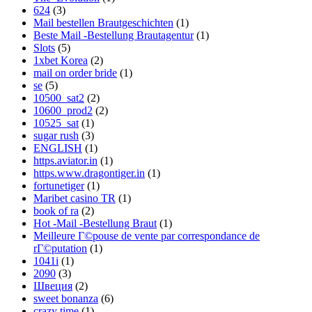
624
(3)
Mail bestellen Brautgeschichten
(1)
Beste Mail -Bestellung Brautagentur
(1)
Slots
(5)
1xbet Korea
(2)
mail on order bride
(1)
se
(5)
10500_sat2
(2)
10600_prod2
(2)
10525_sat
(1)
sugar rush
(3)
ENGLISH
(1)
https.aviator.in
(1)
https.www.dragontiger.in
(1)
fortunetiger
(1)
Maribet casino TR
(1)
book of ra
(2)
Hot -Mail -Bestellung Braut
(1)
Meilleure Г©pouse de vente par correspondance de
rГ©putation
(1)
1041i
(1)
2090
(3)
Швеция
(2)
sweet bonanza
(6)
crazy time
(1)