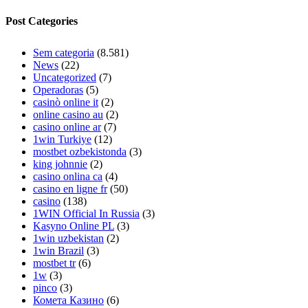
Post Categories
Sem categoria
(8.581)
News
(22)
Uncategorized
(7)
Operadoras
(5)
casinò online it
(2)
online casino au
(2)
casino online ar
(7)
1win Turkiye
(12)
mostbet ozbekistonda
(3)
king johnnie
(2)
casino onlina ca
(4)
casino en ligne fr
(50)
casino
(138)
1WIN Official In Russia
(3)
Kasyno Online PL
(3)
1win uzbekistan
(2)
1win Brazil
(3)
mostbet tr
(6)
1w
(3)
pinco
(3)
Комета Казино
(6)