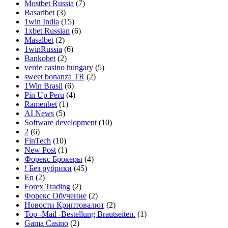
Mostbet Russia
(7)
Basaribet
(3)
1win India
(15)
1xbet Russian
(6)
Masalbet
(2)
1winRussia
(6)
Bankobet
(2)
verde casino hungary
(5)
sweet bonanza TR
(2)
1Win Brasil
(6)
Pin Up Peru
(4)
Ramenbet
(1)
AI News
(5)
Software development
(10)
2
(6)
FinTech
(10)
New Post
(1)
Форекс Брокеры
(4)
! Без рубрики
(45)
En
(2)
Forex Trading
(2)
Форекс Обучение
(2)
Новости Криптовалют
(2)
Top -Mail -Bestellung Brautseiten.
(1)
Gama Casino
(2)