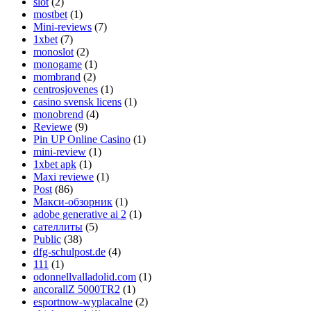
slot
(2)
mostbet
(1)
Mini-reviews
(7)
1xbet
(7)
monoslot
(2)
monogame
(1)
mombrand
(2)
centrosjovenes
(1)
casino svensk licens
(1)
monobrend
(4)
Reviewe
(9)
Pin UP Online Casino
(1)
mini-review
(1)
1xbet apk
(1)
Maxi reviewe
(1)
Post
(86)
Макси-обзорник
(1)
adobe generative ai 2
(1)
сателлиты
(5)
Public
(38)
dfg-schulpost.de
(4)
111
(1)
odonnellvalladolid.com
(1)
ancorallZ 5000TR2
(1)
esportnow-wyplacalne
(2)