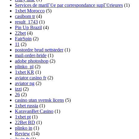
Services de mariГ©e par correspondance supГ©rieures
(1)
1xbet Morocco
(5)
casibom tr
(4)
result_1743
(1)
Pin Up Brazil
(4)
22bet
(4)
FairSpin
(2)
11
(2)
postordre brud nettsteder
(1)
mail-order-bride
(1)
adobe photoshop
(2)
plinko_pl
(2)
1xbet KR
(1)
aviator casino fr
(2)
aviator ng
(2)
izzi
(2)
26
(2)
casino utan svensk licens
(5)
1xbet russia
(1)
KaravanBet Casino
(1)
1xbet pt
(1)
22Bet BD
(1)
plinko in
(1)
Review
(14)