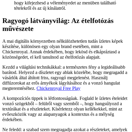
hogy kifejezhesd a véleményedet az menüben található
tételekről és az új kínálatról.
Ragyogó látványvilág: Az ételfotózás
művészete
A mai digitális környezetben nélkülözhetetlen tudás ízletes képek
készítése, különösen egy olyan brand esetében, mint a
Chickenroyal. Annak érdekében, hogy lekösd és elkápráztasd a
közönségedet, el kell tanulnod az ételfotózás alapjait.
Kezdd a világítási technikákkal: a természetes fény a legideálisabb
barátod. Helyezd a díszletet egy ablak közelébe, hogy megragadd a
vásárlók által áhított friss, ragyogó megjelenést. Használj
diffúzorokat az erős árnyékok lágyításához és a vonzó hangulat
megteremtéséhez.
Chickenroyal Free Play
A kompozíciós tippek is létfontosságúak. Foglald le ízletes ételeidet
vonzó szögekből – felülről vagy szemből –, hogy hangsúlyozd a
textúrákat és a részleteket. Kísérletezz olyan kellékekkel, mint az
evőeszközök vagy az alapanyagok a kontextus és a mélység
érdekében.
Ne feledd: a szabad szem megragadja azokat a részleteket, amelyek