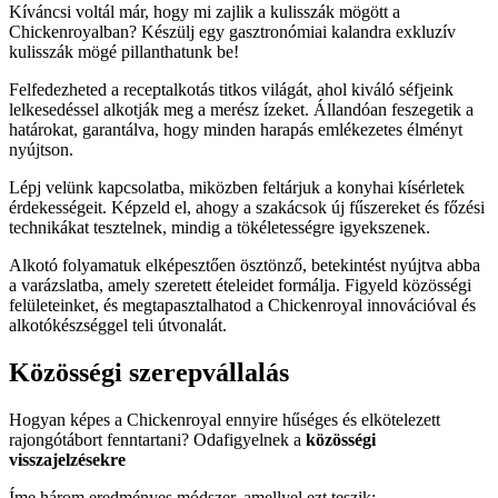
Kíváncsi voltál már, hogy mi zajlik a kulisszák mögött a
Chickenroyalban? Készülj egy gasztronómiai kalandra exkluzív
kulisszák mögé pillanthatunk be!
Felfedezheted a receptalkotás titkos világát, ahol kiváló séfjeink
lelkesedéssel alkotják meg a merész ízeket. Állandóan feszegetik a
határokat, garantálva, hogy minden harapás emlékezetes élményt
nyújtson.
Lépj velünk kapcsolatba, miközben feltárjuk a konyhai kísérletek
érdekességeit. Képzeld el, ahogy a szakácsok új fűszereket és főzési
technikákat tesztelnek, mindig a tökéletességre igyekszenek.
Alkotó folyamatuk elképesztően ösztönző, betekintést nyújtva abba
a varázslatba, amely szeretett ételeidet formálja. Figyeld közösségi
felületeinket, és megtapasztalhatod a Chickenroyal innovációval és
alkotókészséggel teli útvonalát.
Közösségi szerepvállalás
Hogyan képes a Chickenroyal ennyire hűséges és elkötelezett
rajongótábort fenntartani? Odafigyelnek a
közösségi
visszajelzésekre
Íme három eredményes módszer, amellyel ezt teszik: