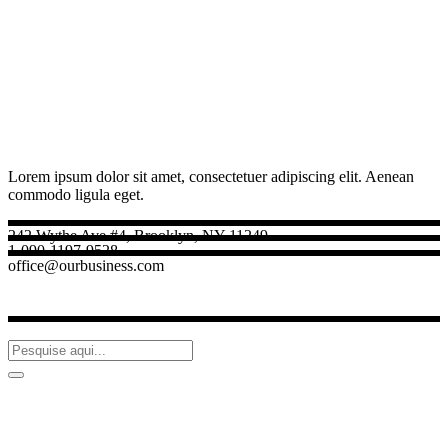
Lorem ipsum dolor sit amet, consectetuer adipiscing elit. Aenean
commodo ligula eget.
242 Wythe Ave #4, Brooklyn, NY 11249
1-090-1197-9528
office@ourbusiness.com