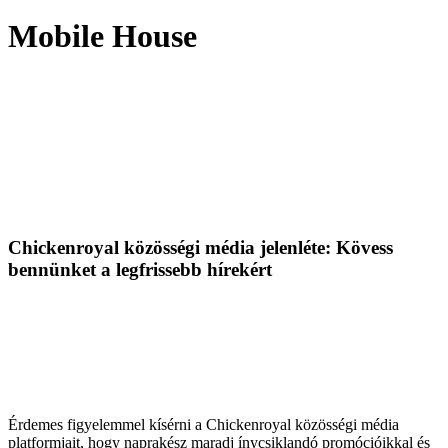
Mobile House
Chickenroyal közösségi média jelenléte: Kövess
bennünket a legfrissebb hírekért
Érdemes figyelemmel kísérni a Chickenroyal közösségi média
platformjait, hogy naprakész maradj ínycsiklandó promócióikkal és