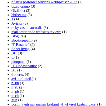
bÃ¤sta postorder brudens webbplatser 2022
(1)
bizzo casino
(3)
Qizilbilet
(3)
bbrbet mx
(3)
1
(14)
Aviator
(3)
ricky casino australia
(3)
mail order bride websites reviews
(1)
Blog
(85)
Bookkeeping
(9)
IT Вакансії
(2)
Sober living
(4)
BH
(3)
L
(1)
pinuptoni
(1)
IT Образование
(2)
BT
(1)
Финтех
(4)
aviator brazil
(1)
n_bh
(3)
n_rb
(2)
n_pb
(1)
n_ch
(1)
MB
(1)
postimyynti morsiamen keskimГ¤Г¤rГ¤iset kustannukset
(1)