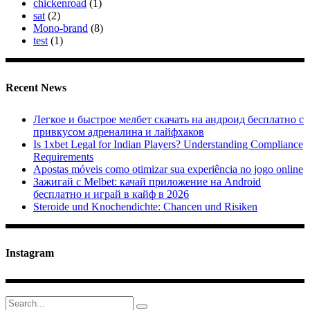
chickenroad
(1)
sat
(2)
Mono-brand
(8)
test
(1)
Recent News
Легкое и быстрое мелбет скачать на андроид бесплатно с
привкусом адреналина и лайфхаков
Is 1xbet Legal for Indian Players? Understanding Compliance
Requirements
Apostas móveis como otimizar sua experiência no jogo online
Зажигай с Melbet: качай приложение на Android
бесплатно и играй в кайф в 2026
Steroide und Knochendichte: Chancen und Risiken
Instagram
Search