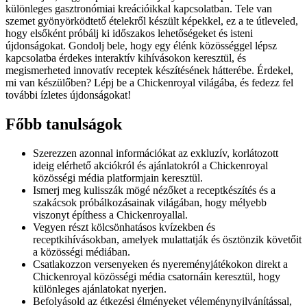
különleges gasztronómiai kreációikkal kapcsolatban. Tele van
szemet gyönyörködtető ételekről készült képekkel, ez a te útleveled,
hogy elsőként próbálj ki időszakos lehetőségeket és isteni
újdonságokat. Gondolj bele, hogy egy élénk közösséggel lépsz
kapcsolatba érdekes interaktív kihívásokon keresztül, és
megismerheted innovatív receptek készítésének hátterébe. Érdekel,
mi van készülőben? Lépj be a Chickenroyal világába, és fedezz fel
további ízletes újdonságokat!
Főbb tanulságok
Szerezzen azonnal információkat az exkluzív, korlátozott
ideig elérhető akciókról és ajánlatokról a Chickenroyal
közösségi média platformjain keresztül.
Ismerj meg kulisszák mögé nézőket a receptkészítés és a
szakácsok próbálkozásainak világában, hogy mélyebb
viszonyt építhess a Chickenroyallal.
Vegyen részt kölcsönhatásos kvízekben és
receptkihívásokban, amelyek mulattatják és ösztönzik követőit
a közösségi médiában.
Csatlakozzon versenyeken és nyereményjátékokon direkt a
Chickenroyal közösségi média csatornáin keresztül, hogy
különleges ajánlatokat nyerjen.
Befolyásold az étkezési élményeket véleménynyilvánítással,