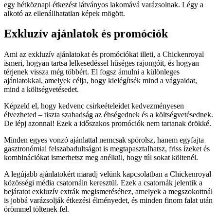
egy hétköznapi étkezést látványos lakomává varázsolnak. Légy a
alkotó az ellenállhatatlan képek mögött.
Exkluzív ajánlatok és promóciók
Ami az exkluzív ajánlatokat és promóciókat illeti, a Chickenroyal
ismeri, hogyan tartsa lelkesedéssel hűséges rajongóit, és hogyan
térjenek vissza még többért. El fogsz ámulni a különleges
ajánlatokkal, amelyek célja, hogy kielégítsék mind a vágyaidat,
mind a költségvetésedet.
Képzeld el, hogy kedvenc csirkeételeidet kedvezményesen
élvezheted – tiszta szabadság az éhségednek és a költségvetésednek.
De lépj azonnal! Ezek a időszakos promóciók nem tartanak örökké.
Minden egyes vonzó ajánlattal nemcsak spórolsz, hanem egyfajta
gasztronómiai felszabadultságot is megtapasztalhatsz, friss ízeket és
kombinációkat ismerhetsz meg anélkül, hogy túl sokat költenél.
A legújabb ajánlatokért maradj velünk kapcsolatban a Chickenroyal
közösségi média csatornáin keresztül. Ezek a csatornák jelentik a
bejáratot exkluzív extrák megismeréséhez, amelyek a megszokottnál
is jobbá varázsolják étkezési élményedet, és minden finom falat után
örömmel töltenek fel.