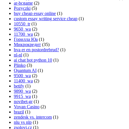
ar-bcgame
(2)
Pozyczki
(5)
buy cheap essay online
(1)
custom essay writing service cheap
(1)
10550_tr
(1)
9650_wa
(2)
11700_wa
(2)
Горилла Юа
(1)
Микрокредит
(35)
hva er en postordrebrud?
(1)
nl-nl
(1)
ai chat bot python 10
(1)
Plinko
(3)
Quantum AI
(1)
9500_wa
(2)
11400_wa
(2)
betify
(1)
9890_wa
(2)
9915_wa
(1)
novibet-gr
(1)
Vovan Casino
(2)
brazil
(1)
zendesk vs. intercom
(1)
nlu vs nlp
(1)
zsolovi.cz
(1)