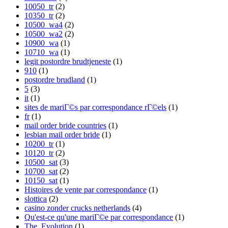
10050_tr
(2)
10350_tr
(2)
10500_wa4
(2)
10500_wa2
(2)
10900_wa
(1)
10710_wa
(1)
legit postordre brudtjeneste
(1)
910
(1)
postordre brudland
(1)
5
(3)
it
(1)
sites de mariГ©s par correspondance rГ©els
(1)
fr
(1)
mail order bride countries
(1)
lesbian mail order bride
(1)
10200_tr
(1)
10120_tr
(2)
10500_sat
(3)
10700_sat
(2)
10150_sat
(1)
Histoires de vente par correspondance
(1)
slottica
(2)
casino zonder crucks netherlands
(4)
Qu'est-ce qu'une mariГ©e par correspondance
(1)
The_Evolution
(1)