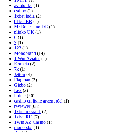
1win fr
(1)
aviator ke
(1)
csdino
(1)
1xbet india
(2)
b1bet BR
(1)
Mr Bet casino DE
(1)
plinko UK
(1)
6
(1)
3
(1)
123
(1)
Monobrand
(14)
1 Win Aviator
(1)
Kometa
(2)
7k
(1)
Jetton
(4)
Flagman
(2)
Gizbo
(2)
Lex
(2)
Pablic
(26)
casino en ligne argent réel
(1)
reviewer
(68)
1xbet russian1
(2)
1xbet RU
(2)
1Win AZ Casino
(1)
mono slot
(1)