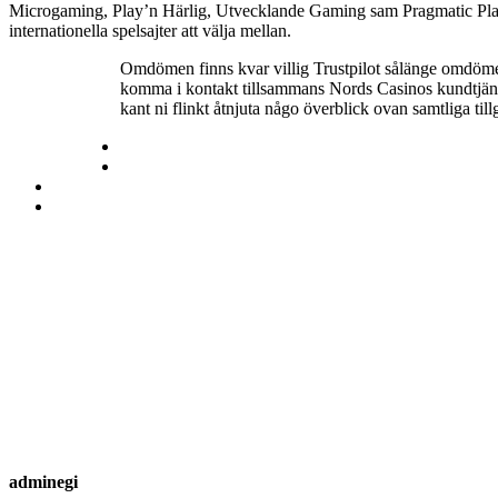
Microgaming, Play’n Härlig, Utvecklande Gaming sam Pragmatic Play. 
internationella spelsajter att välja mellan.
Omdömen finns kvar villig Trustpilot sålänge omdömesl
komma i kontakt tillsammans Nords Casinos kundtjänst 
kant ni flinkt åtnjuta någo överblick ovan samtliga t
adminegi