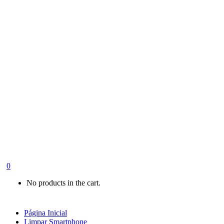
0
No products in the cart.
Página Inicial
Limpar Smartphone