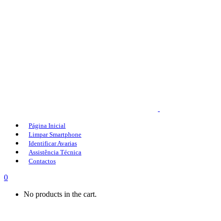
Página Inicial
Limpar Smartphone
Identificar Avarias
Assistência Técnica
Contactos
0
No products in the cart.