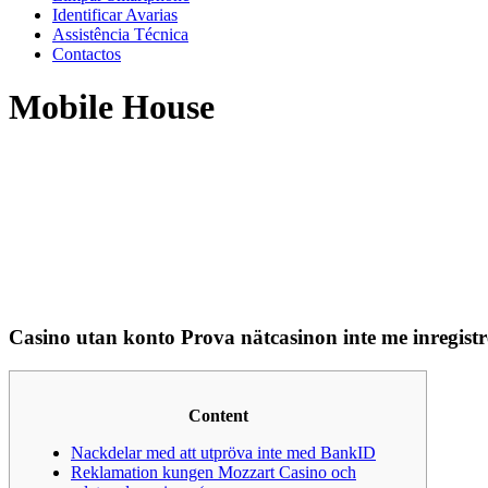
Identificar Avarias
Assistência Técnica
Contactos
Mobile House
Casino utan konto Prova nätcasinon inte me inregist
Content
Nackdelar med att utpröva inte med BankID
Reklamation kungen Mozzart Casino och