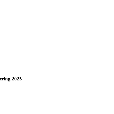
rering 2025