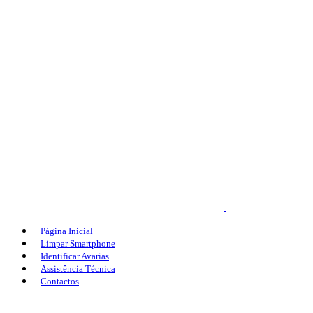
Página Inicial
Limpar Smartphone
Identificar Avarias
Assistência Técnica
Contactos