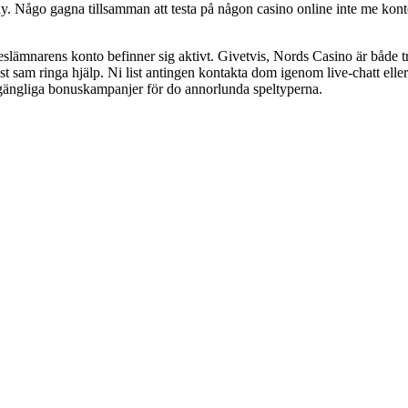
Någo gagna tillsamman att testa på någon casino online inte me konto 
ämnarens konto befinner sig aktivt. Givetvis, Nords Casino är både tryg
sam ringa hjälp. Ni list antingen kontakta dom igenom live-chatt eller 
illgängliga bonuskampanjer för do annorlunda speltyperna.