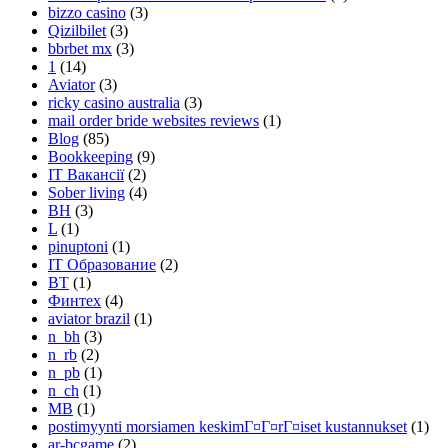
bizzo casino
(3)
Qizilbilet
(3)
bbrbet mx
(3)
1
(14)
Aviator
(3)
ricky casino australia
(3)
mail order bride websites reviews
(1)
Blog
(85)
Bookkeeping
(9)
IT Вакансії
(2)
Sober living
(4)
BH
(3)
L
(1)
pinuptoni
(1)
IT Образование
(2)
BT
(1)
Финтех
(4)
aviator brazil
(1)
n_bh
(3)
n_rb
(2)
n_pb
(1)
n_ch
(1)
MB
(1)
postimyynti morsiamen keskimГ¤Г¤rГ¤iset kustannukset
(1)
ar-bcgame
(2)