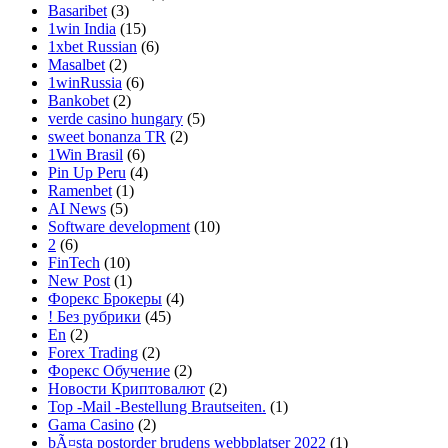
Basaribet
(3)
1win India
(15)
1xbet Russian
(6)
Masalbet
(2)
1winRussia
(6)
Bankobet
(2)
verde casino hungary
(5)
sweet bonanza TR
(2)
1Win Brasil
(6)
Pin Up Peru
(4)
Ramenbet
(1)
AI News
(5)
Software development
(10)
2
(6)
FinTech
(10)
New Post
(1)
Форекс Брокеры
(4)
! Без рубрики
(45)
En
(2)
Forex Trading
(2)
Форекс Обучение
(2)
Новости Криптовалют
(2)
Top -Mail -Bestellung Brautseiten.
(1)
Gama Casino
(2)
bÃ¤sta postorder brudens webbplatser 2022
(1)