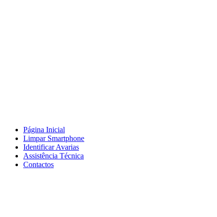
Página Inicial
Limpar Smartphone
Identificar Avarias
Assistência Técnica
Contactos