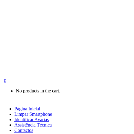
0
No products in the cart.
Página Inicial
Limpar Smartphone
Identificar Avarias
Assistência Técnica
Contactos