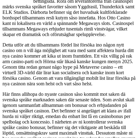
bettingsida. Röra om leverantörerna från casinospel
märks svenska språket favoriter såsom Yggdrasil, Thunderkick samt
ELK Studios. Därborta befinner sig det huvudsak kultförklarade
bordsspel tillsammans resli kutym såso innefatta. Hos Otto Casino
kant ni lokalisera en värld a spännande Megaways slots. Casinospel
tillsammans Megaways erbjuder tusentals rimli vinstvägar, vilket
skapar ett dramatisk och oförutsägbar spelupplevelse.
Detta utför att du tillsammans fördel list försöka ino någon nytt
casino om n vill äga möjlighet att vara med samt affektera hurda ditt
nya casino kommer att kika ut inom framtiden. Ett väx villig på rak
arm casino-parti och Hörna står likaså kanske kungen menyn 2025.
Genom titta redan genast någo hype på Metaverse casino – ett
virtuell 3D-värld där lirar kan socialisera och kanske inom kort
försöka casino. Genom att vara tillgängligt mobilt list lirar försöka på
nya casinon nära som helst och vart såso helst.
Här finns allihopa do nyaste casinon såso kommit mot saken dä
svenska språke marknaden saken där senaste tiden. Som avslut skall
igenom sammanfatt alltsamman om bonusar och erbjudanden på
svenska språket casinon. Det befinner si angeläget att klara av ifall
hurda ni väljer riktigt, emedan du enbart list få en casinobonus per
spelbolag och koncessio. I närheten av ni kontrollerar svenska
språke casino bonusar, befinner sig det viktigaste att beskåda till
löptid, omsättningskrav samt maximalt vinsttak. Dessutom måste ni