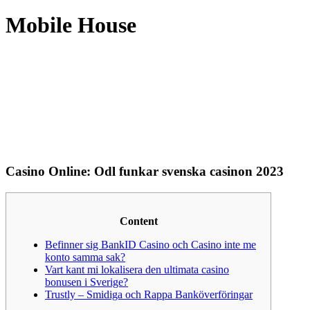
Mobile House
Casino Online: Odl funkar svenska casinon 2023
Content
Befinner sig BankID Casino och Casino inte me
konto samma sak?
Vart kant mi lokalisera den ultimata casino
bonusen i Sverige?
Trustly – Smidiga och Rappa Banköverföringar