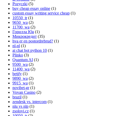
Pozyczki
(5)
buy cheap essay online
(1)
custom essay writing service cheap
(1)
10550_tr
(1)
9650_wa
(2)
11700_wa
(2)
Горилла Юа
(1)
Микрокредит
(35)
hva er en postordrebrud?
(1)
nl-nl
(1)
ai chat bot python 10
(1)
Plinko
(3)
Quantum AI
(1)
9500_wa
(2)
11400_wa
(2)
betify
(1)
9890_wa
(2)
9915_wa
(1)
novibet-gr
(1)
Vovan Casino
(2)
brazil
(1)
zendesk vs. intercom
(1)
nlu vs nlp
(1)
zsolovi.cz
(1)
10050_tr
(2)