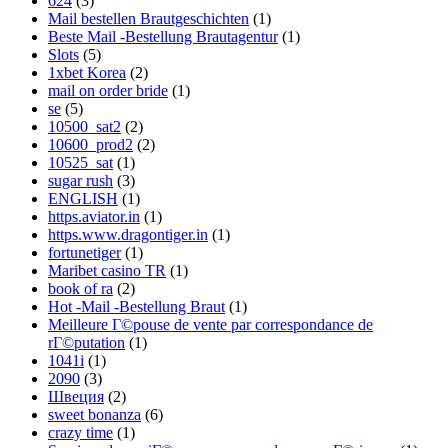
624
(3)
Mail bestellen Brautgeschichten
(1)
Beste Mail -Bestellung Brautagentur
(1)
Slots
(5)
1xbet Korea
(2)
mail on order bride
(1)
se
(5)
10500_sat2
(2)
10600_prod2
(2)
10525_sat
(1)
sugar rush
(3)
ENGLISH
(1)
https.aviator.in
(1)
https.www.dragontiger.in
(1)
fortunetiger
(1)
Maribet casino TR
(1)
book of ra
(2)
Hot -Mail -Bestellung Braut
(1)
Meilleure Г©pouse de vente par correspondance de
rГ©putation
(1)
1041i
(1)
2090
(3)
Швеция
(2)
sweet bonanza
(6)
crazy time
(1)