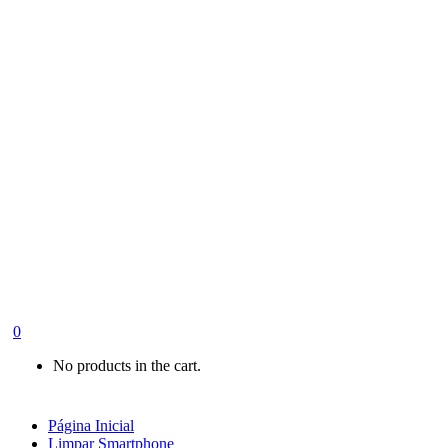
0
No products in the cart.
Página Inicial
Limpar Smartphone