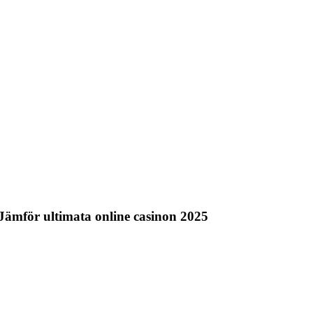
 Jämför ultimata online casinon 2025