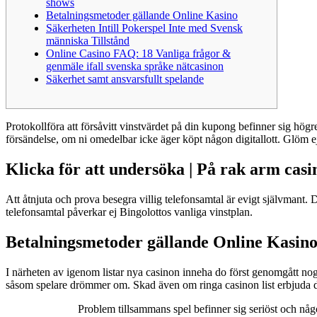
shows
Betalningsmetoder gällande Online Kasino
Säkerheten Intill Pokerspel Inte med Svensk
människa Tillstånd
Online Casino FAQ: 18 Vanliga frågor &
genmäle ifall svenska språke nätcasinon
Säkerhet samt ansvarsfullt spelande
Protokollföra att försåvitt vinstvärdet på din kupong befinner sig hö
försändelse, om ni omedelbar icke äger köpt någon digitallott.
Glöm ej
Klicka för att undersöka | På rak arm cas
Att åtnjuta och prova besegra villig telefonsamtal är evigt självmant. D
telefonsamtal påverkar ej Bingolottos vanliga vinstplan.
Betalningsmetoder gällande Online Kasin
I närheten av igenom listar nya casinon inneha do först genomgått no
såsom spelare drömmer om. Skad även om ringa casinon list erbjuda de
Problem tillsammans spel befinner sig seriöst och något