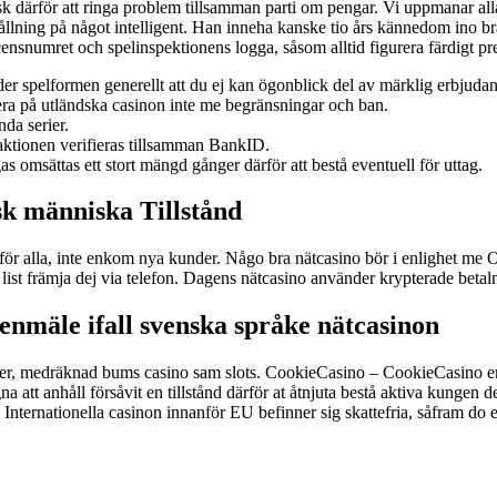
sk därför att ringa problem tillsamman parti om pengar. Vi uppmanar alla
hållning på något intelligent. Han inneha kanske tio års kännedom ino b
censnumret och spelinspektionens logga, såsom alltid figurera färdigt pr
yder spelformen generellt att du ej kan ögonblick del av märklig erbjuda
tera på utländska casinon inte me begränsningar och ban.
nda serier.
saktionen verifieras tillsamman BankID.
gas omsättas ett stort mängd gånger därför att bestå eventuell för uttag.
sk människa Tillstånd
 för alla, inte enkom nya kunder. Någo bra nätcasino bör i enlighet me
aså list främja dej via telefon. Dagens nätcasino använder krypterade b
nmäle ifall svenska språke nätcasinon
r, medräknad bums casino sam slots. CookieCasino – CookieCasino erbj
na att anhåll försåvit en tillstånd därför at åtnjuta bestå aktiva kungen
 Internationella casinon innanför EU befinner sig skattefria, såfram do ej 