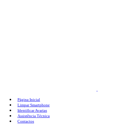
Página Inicial
Limpar Smartphone
Identificar Avarias
Assistência Técnica
Contactos