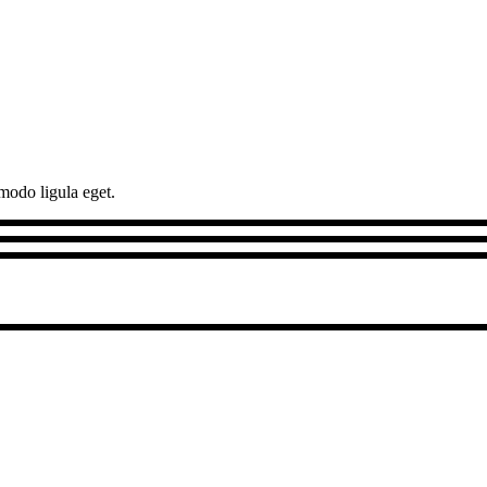
modo ligula eget.