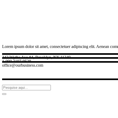
Lorem ipsum dolor sit amet, consectetuer adipiscing elit. Aenean com
242 Wythe Ave #4, Brooklyn, NY 11249
1-090-1197-9528
office@ourbusiness.com