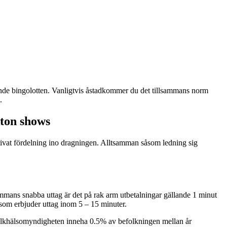
llande bingolotten. Vanligtvis åstadkommer du det tillsammans norm
.
kton shows
on privat fördelning ino dragningen. Alltsamman såsom ledning sig
mmans snabba uttag är det på rak arm utbetalningar gällande 1 minut
som erbjuder uttag inom 5 – 15 minuter.
lkhälsomyndigheten inneha 0.5% av befolkningen mellan år