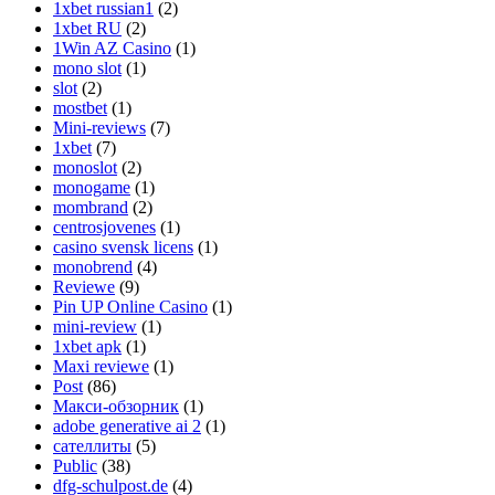
1xbet russian1
(2)
1xbet RU
(2)
1Win AZ Casino
(1)
mono slot
(1)
slot
(2)
mostbet
(1)
Mini-reviews
(7)
1xbet
(7)
monoslot
(2)
monogame
(1)
mombrand
(2)
centrosjovenes
(1)
casino svensk licens
(1)
monobrend
(4)
Reviewe
(9)
Pin UP Online Casino
(1)
mini-review
(1)
1xbet apk
(1)
Maxi reviewe
(1)
Post
(86)
Макси-обзорник
(1)
adobe generative ai 2
(1)
сателлиты
(5)
Public
(38)
dfg-schulpost.de
(4)