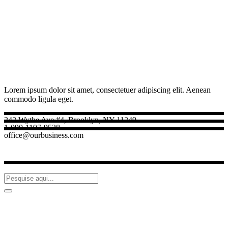
Lorem ipsum dolor sit amet, consectetuer adipiscing elit. Aenean
commodo ligula eget.
242 Wythe Ave #4, Brooklyn, NY 11249
1-090-1197-9528
office@ourbusiness.com