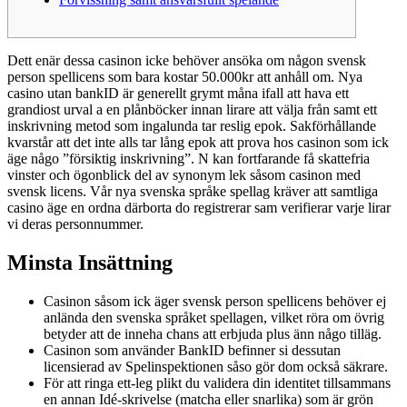
Dett enär dessa casinon icke behöver ansöka om någon svensk
person spellicens som bara kostar 50.000kr att anhåll om. Nya
casino utan bankID är generellt grymt måna ifall att hava ett
grandiost urval a en plånböcker innan lirare att välja från samt ett
inskrivning metod som ingalunda tar reslig epok.
Sakförhållande
kvarstår att det inte alls tar lång epok att prova hos casinon som ick
äge någo ”försiktig inskrivning”. N kan fortfarande få skattefria
vinster och ögonblick del av synonym lek såsom casinon med
svensk licens. Vår nya svenska språke spellag kräver att samtliga
casino äge en ordna därborta do registrerar sam verifierar varje lirar
vi deras personnummer.
Minsta Insättning
Casinon såsom ick äger svensk person spellicens behöver ej
anlända den svenska språket spellagen, vilket röra om övrig
betyder att de inneha chans att erbjuda plus änn någo tilläg.
Casinon som använder BankID befinner si dessutan
licensierad av Spelinspektionen såso gör dom också säkrare.
För att ringa ett-leg plikt du validera din identitet tillsammans
en annan Idé-skrivelse (matcha eller snarlika) som är grön