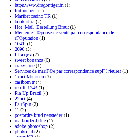
https.www.dragontiger.in
(1)
fortunetiger
(1)
Maribet casino TR
(1)
book of ra
(2)
Hot -Mail -Bestellung Braut
(1)
Meilleure Г©pouse de vente par correspondance de
rГ©putation
(1)
1041i
(1)
2090
(3)
Швеция
(2)
sweet bonanza
(6)
crazy time
(1)
Services de mariГ©e par correspondance supГ©rieures
(1)
1xbet Morocco
(5)
casibom tr
(4)
result_1743
(1)
Pin Up Brazil
(4)
22bet
(4)
FairSpin
(2)
11
(2)
postordre brud nettsteder
(1)
mail-order-bride
(1)
adobe photoshop
(2)
plinko_pl
(2)