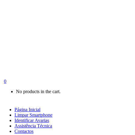
0
No products in the cart.
Página Inicial
Limpar Smartphone
Identificar Avarias
Assistência Técnica
Contactos