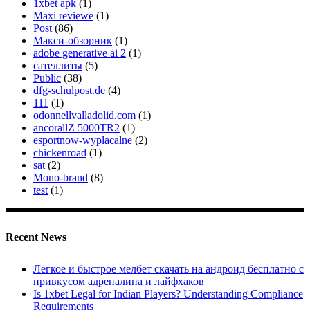
1xbet apk
(1)
Maxi reviewe
(1)
Post
(86)
Макси-обзорник
(1)
adobe generative ai 2
(1)
сателлиты
(5)
Public
(38)
dfg-schulpost.de
(4)
111
(1)
odonnellvalladolid.com
(1)
ancorallZ 5000TR2
(1)
esportnow-wyplacalne
(2)
chickenroad
(1)
sat
(2)
Mono-brand
(8)
test
(1)
Recent News
Легкое и быстрое мелбет скачать на андроид бесплатно с
привкусом адреналина и лайфхаков
Is 1xbet Legal for Indian Players? Understanding Compliance
Requirements