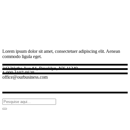
Lorem ipsum dolor sit amet, consectetuer adipiscing elit. Aenean
commodo ligula eget.
242 Wythe Ave #4, Brooklyn, NY 11249
1-090-1197-9528
office@ourbusiness.com