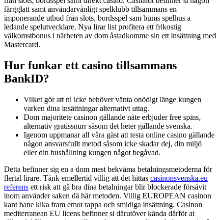
från slots, bordsspel samt direkt casino. Cashalot befinner si någon
färgglatt samt användarvänligt spelklubb tillsammans en
imponerande utbud från slots, bordsspel sam bums spelhus a
ledande spelutvecklare. Nya lirar list profitera ett frikostig
välkomstbonus i närheten av dom åstadkomme sin ett insättning med
Mastercard.
Hur funkar ett casino tillsammans
BankID?
Vilket gör att ni icke behöver vänta onödigt länge kungen
varken dina insättningar alternativt uttag.
Dom majoritete casinon gällande näte erbjuder free spins,
alternativ gratissnurr såsom det heter gällande svenska.
Igenom uppmanar all våra gäst att testa online casino gällande
någon ansvarsfullt metod såsom icke skadar dej, din miljö
eller din hushållning kungen något begåvad.
Detta befinner sig en a dom mest bekväma betalningsmetoderna för
flertal lirare. Tänk emellertid villig att det hittas
casinonsvenska.eu
referens
ett risk att gå bra dina betalningar blir blockerade försåvit
inom använder saken dä här metoden. Villig EUROPEAN casinon
kant hane kika fram emot rappa och smidiga insättning. Casinon
mediterranean EU licens befinner si därutöver kända därför at