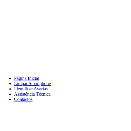
Página Inicial
Limpar Smartphone
Identificar Avarias
Assistência Técnica
Contactos