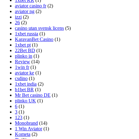
1xbet KR
(1)
aviator casino fr
(2)
aviator ng
(2)
izzi
(2)
26
(2)
casino utan svensk licens
(5)
1xbet russia
(1)
KaravanBet Casino
(1)
1xbet pt
(1)
22Bet BD
(1)
plinko in
(1)
Review
(14)
1win fr
(1)
aviator ke
(1)
csdino
(1)
1xbet india
(2)
b1bet BR
(1)
Mr Bet casino DE
(1)
plinko UK
(1)
6
(1)
3
(1)
123
(1)
Monobrand
(14)
1 Win Aviator
(1)
Kometa
(2)