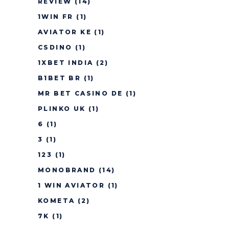
REVIEW
(14)
1WIN FR
(1)
AVIATOR KE
(1)
CSDINO
(1)
1XBET INDIA
(2)
B1BET BR
(1)
MR BET CASINO DE
(1)
PLINKO UK
(1)
6
(1)
3
(1)
123
(1)
MONOBRAND
(14)
1 WIN AVIATOR
(1)
KOMETA
(2)
7K
(1)