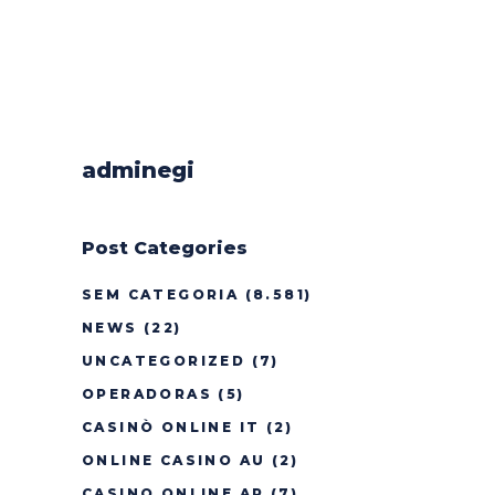
adminegi
Post Categories
SEM CATEGORIA
(8.581)
NEWS
(22)
UNCATEGORIZED
(7)
OPERADORAS
(5)
CASINÒ ONLINE IT
(2)
ONLINE CASINO AU
(2)
CASINO ONLINE AR
(7)