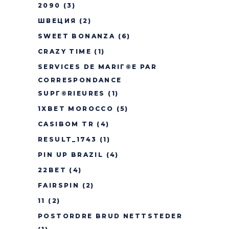
2090
(3)
ШВЕЦИЯ
(2)
SWEET BONANZA
(6)
CRAZY TIME
(1)
SERVICES DE MARIГ©E PAR
CORRESPONDANCE
SUPГ©RIEURES
(1)
1XBET MOROCCO
(5)
CASIBOM TR
(4)
RESULT_1743
(1)
PIN UP BRAZIL
(4)
22BET
(4)
FAIRSPIN
(2)
11
(2)
POSTORDRE BRUD NETTSTEDER