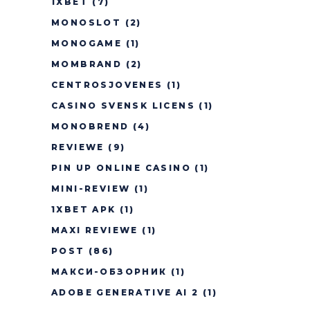
1XBET
(7)
MONOSLOT
(2)
MONOGAME
(1)
MOMBRAND
(2)
CENTROSJOVENES
(1)
CASINO SVENSK LICENS
(1)
MONOBREND
(4)
REVIEWE
(9)
PIN UP ONLINE CASINO
(1)
MINI-REVIEW
(1)
1XBET APK
(1)
MAXI REVIEWE
(1)
POST
(86)
МАКСИ-ОБЗОРНИК
(1)
ADOBE GENERATIVE AI 2
(1)