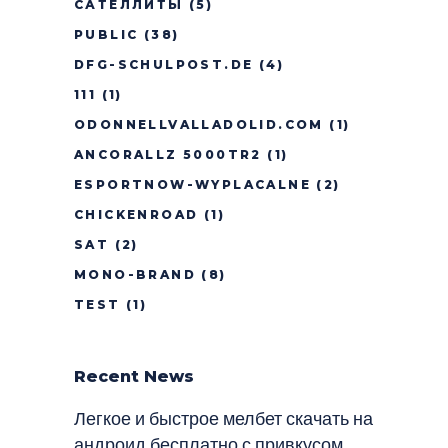
САТЕЛЛИТЫ
(5)
PUBLIC
(38)
DFG-SCHULPOST.DE
(4)
111
(1)
ODONNELLVALLADOLID.COM
(1)
ANCORALLZ 5000TR2
(1)
ESPORTNOW-WYPLACALNE
(2)
CHICKENROAD
(1)
SAT
(2)
MONO-BRAND
(8)
TEST
(1)
Recent News
Легкое и быстрое мелбет скачать на
андроид бесплатно с привкусом