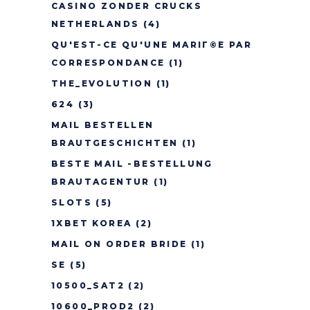
CASINO ZONDER CRUCKS
NETHERLANDS
(4)
QU'EST-CE QU'UNE MARIГ©E PAR
CORRESPONDANCE
(1)
THE_EVOLUTION
(1)
624
(3)
MAIL BESTELLEN
BRAUTGESCHICHTEN
(1)
BESTE MAIL -BESTELLUNG
BRAUTAGENTUR
(1)
SLOTS
(5)
1XBET KOREA
(2)
MAIL ON ORDER BRIDE
(1)
SE
(5)
10500_SAT2
(2)
10600_PROD2
(2)