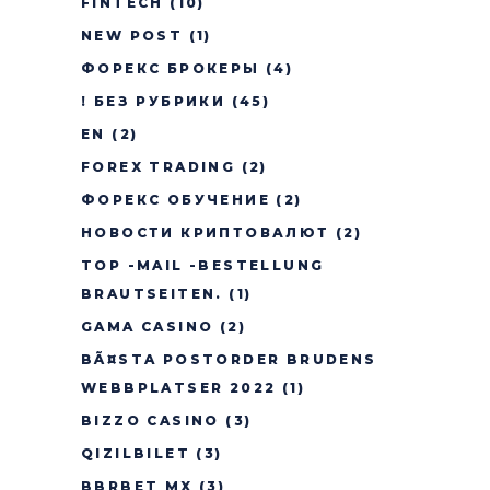
FINTECH
(10)
NEW POST
(1)
ФОРЕКС БРОКЕРЫ
(4)
! БЕЗ РУБРИКИ
(45)
EN
(2)
FOREX TRADING
(2)
ФОРЕКС ОБУЧЕНИЕ
(2)
НОВОСТИ КРИПТОВАЛЮТ
(2)
TOP -MAIL -BESTELLUNG
BRAUTSEITEN.
(1)
GAMA CASINO
(2)
BÃ¤STA POSTORDER BRUDENS
WEBBPLATSER 2022
(1)
BIZZO CASINO
(3)
QIZILBILET
(3)
BBRBET MX
(3)