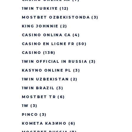
1WIN TURKIYE
(12)
MOSTBET OZBEKISTONDA
(3)
KING JOHNNIE
(2)
CASINO ONLINA CA
(4)
CASINO EN LIGNE FR
(50)
CASINO
(138)
1WIN OFFICIAL IN RUSSIA
(3)
KASYNO ONLINE PL
(3)
1WIN UZBEKISTAN
(2)
1WIN BRAZIL
(3)
MOSTBET TR
(6)
1W
(3)
PINCO
(3)
КОМЕТА КАЗИНО
(6)