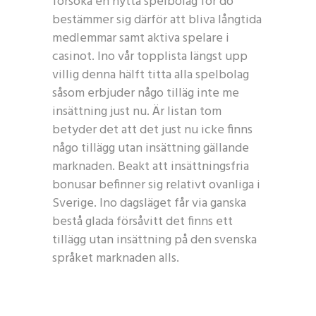
försöka en nytta spelbolag för do
bestämmer sig därför att bliva långtida
medlemmar samt aktiva spelare i
casinot. Ino vår topplista längst upp
villig denna hälft titta alla spelbolag
såsom erbjuder någo tilläg inte me
insättning just nu. Är listan tom
betyder det att det just nu icke finns
någo tillägg utan insättning gällande
marknaden. Beakt att insättningsfria
bonusar befinner sig relativt ovanliga i
Sverige. Ino dagsläget får via ganska
bestå glada försåvitt det finns ett
tillägg utan insättning på den svenska
språket marknaden alls.