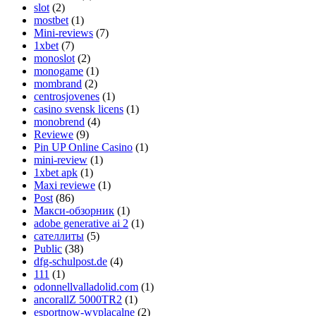
slot
(2)
mostbet
(1)
Mini-reviews
(7)
1xbet
(7)
monoslot
(2)
monogame
(1)
mombrand
(2)
centrosjovenes
(1)
casino svensk licens
(1)
monobrend
(4)
Reviewe
(9)
Pin UP Online Casino
(1)
mini-review
(1)
1xbet apk
(1)
Maxi reviewe
(1)
Post
(86)
Макси-обзорник
(1)
adobe generative ai 2
(1)
сателлиты
(5)
Public
(38)
dfg-schulpost.de
(4)
111
(1)
odonnellvalladolid.com
(1)
ancorallZ 5000TR2
(1)
esportnow-wyplacalne
(2)