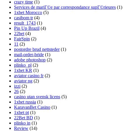
crazy time
(1)
Services de mariГ©e par correspondance supГ©rieures
(1)
1xbet Morocco
(5)
casibom tr
(4)
result_1743
(1)
Pin Up Brazil
(4)
22bet
(4)
FairSpin
(2)
11
(2)
postordre brud nettsteder
(1)
mail-order-bride
(1)
adobe photoshop
(2)
plinko_pl
(2)
1xbet KR
(1)
aviator casino fr
(2)
aviator ng
(2)
izzi
(2)
26
(2)
casino utan svensk licens
(5)
1xbet russia
(1)
KaravanBet Casino
(1)
1xbet pt
(1)
22Bet BD
(1)
plinko in
(1)
Review
(14)