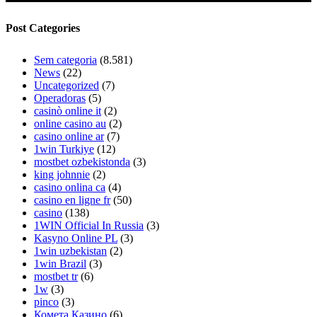
Post Categories
Sem categoria
(8.581)
News
(22)
Uncategorized
(7)
Operadoras
(5)
casinò online it
(2)
online casino au
(2)
casino online ar
(7)
1win Turkiye
(12)
mostbet ozbekistonda
(3)
king johnnie
(2)
casino onlina ca
(4)
casino en ligne fr
(50)
casino
(138)
1WIN Official In Russia
(3)
Kasyno Online PL
(3)
1win uzbekistan
(2)
1win Brazil
(3)
mostbet tr
(6)
1w
(3)
pinco
(3)
Комета Казино
(6)