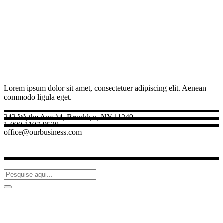
Lorem ipsum dolor sit amet, consectetuer adipiscing elit. Aenean
commodo ligula eget.
242 Wythe Ave #4, Brooklyn, NY 11249
1-090-1197-9528
office@ourbusiness.com