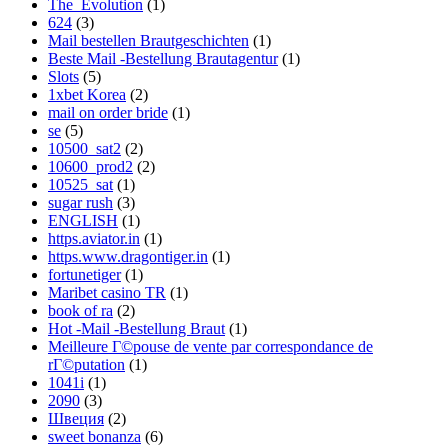
The_Evolution
(1)
624
(3)
Mail bestellen Brautgeschichten
(1)
Beste Mail -Bestellung Brautagentur
(1)
Slots
(5)
1xbet Korea
(2)
mail on order bride
(1)
se
(5)
10500_sat2
(2)
10600_prod2
(2)
10525_sat
(1)
sugar rush
(3)
ENGLISH
(1)
https.aviator.in
(1)
https.www.dragontiger.in
(1)
fortunetiger
(1)
Maribet casino TR
(1)
book of ra
(2)
Hot -Mail -Bestellung Braut
(1)
Meilleure Г©pouse de vente par correspondance de
rГ©putation
(1)
1041i
(1)
2090
(3)
Швеция
(2)
sweet bonanza
(6)