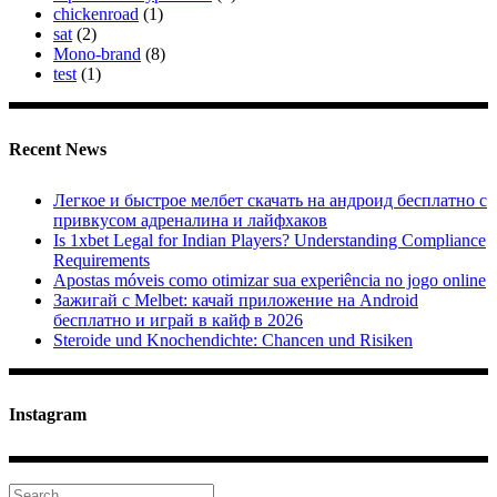
chickenroad
(1)
sat
(2)
Mono-brand
(8)
test
(1)
Recent News
Легкое и быстрое мелбет скачать на андроид бесплатно с
привкусом адреналина и лайфхаков
Is 1xbet Legal for Indian Players? Understanding Compliance
Requirements
Apostas móveis como otimizar sua experiência no jogo online
Зажигай с Melbet: качай приложение на Android
бесплатно и играй в кайф в 2026
Steroide und Knochendichte: Chancen und Risiken
Instagram
Search