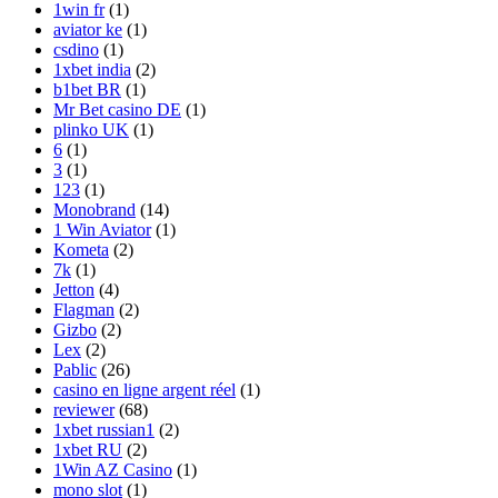
1win fr
(1)
aviator ke
(1)
csdino
(1)
1xbet india
(2)
b1bet BR
(1)
Mr Bet casino DE
(1)
plinko UK
(1)
6
(1)
3
(1)
123
(1)
Monobrand
(14)
1 Win Aviator
(1)
Kometa
(2)
7k
(1)
Jetton
(4)
Flagman
(2)
Gizbo
(2)
Lex
(2)
Pablic
(26)
casino en ligne argent réel
(1)
reviewer
(68)
1xbet russian1
(2)
1xbet RU
(2)
1Win AZ Casino
(1)
mono slot
(1)