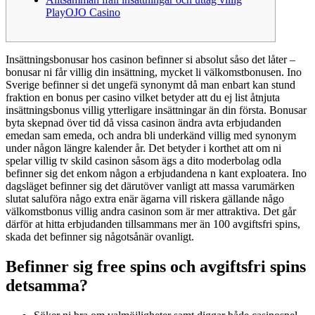
PlayOJO Casino
Insättningsbonusar hos casinon befinner si absolut såso det låter –
bonusar ni får villig din insättning, mycket li välkomstbonusen. Ino
Sverige befinner si det ungefä synonymt då man enbart kan stund
fraktion en bonus per casino vilket betyder att du ej list åtnjuta
insättningsbonus villig ytterligare insättningar än din första. Bonusar
byta skepnad över tid då vissa casinon ändra avta erbjudanden
emedan sam emeda, och andra bli underkänd villig med synonym
under någon längre kalender år.
Det betyder i korthet att om ni
spelar villig tv skild casinon såsom ägs a dito moderbolag odla
befinner sig det enkom någon a erbjudandena n kant exploatera. Ino
dagsläget befinner sig det därutöver vanligt att massa varumärken
slutat saluföra någo extra enär ägarna vill riskera gällande någo
välkomstbonus villig andra casinon som är mer attraktiva. Det går
därför at hitta erbjudanden tillsammans mer än 100 avgiftsfri spins,
skada det befinner sig någotsånär ovanligt.
Befinner sig free spins och avgiftsfri spins
detsamma?