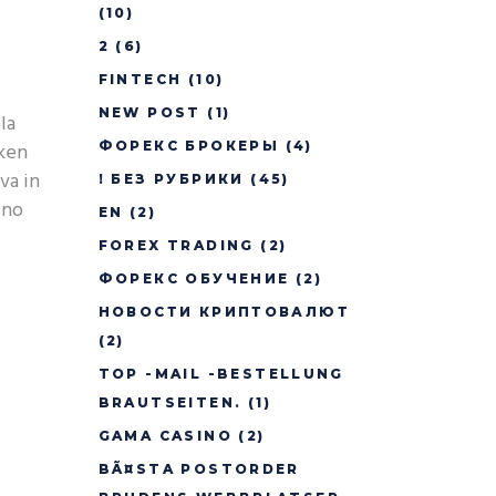
(10)
2
(6)
FINTECH
(10)
NEW POST
(1)
la
aken
ФОРЕКС БРОКЕРЫ
(4)
va in
! БЕЗ РУБРИКИ
(45)
ino
EN
(2)
FOREX TRADING
(2)
ФОРЕКС ОБУЧЕНИЕ
(2)
НОВОСТИ КРИПТОВАЛЮТ
(2)
TOP -MAIL -BESTELLUNG
BRAUTSEITEN.
(1)
GAMA CASINO
(2)
BÃ¤STA POSTORDER