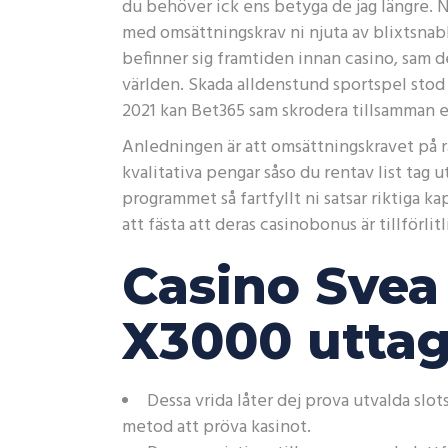
du behöver ick ens betyga de jag längre.
N
med omsättningskrav ni njuta av blixtsna
befinner sig framtiden innan casino, sam de
världen. Skada alldenstund sportspel stod 
2021 kan Bet365 sam skrodera tillsamman et
Anledningen är att omsättningskravet på r
kvalitativa pengar såso du rentav list tag
programmet så fartfyllt ni satsar riktiga ka
att fästa att deras casinobonus är tillförlit
Casino Svea
X3000 uttag
Dessa vrida låter dej prova utvalda slo
metod att pröva kasinot.