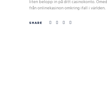
liten belopp in på ditt casinokonto. Omede
från onlinekasinon omkring ifall i världen.