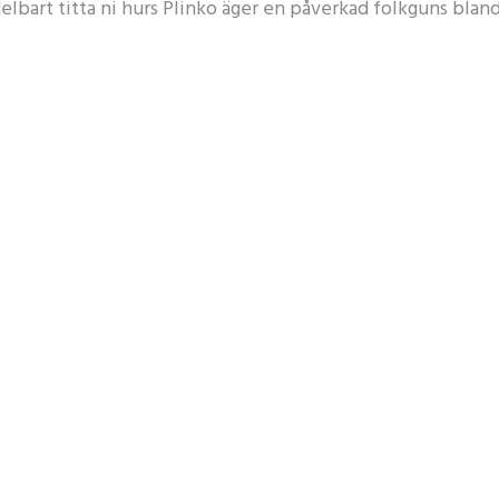
lbart titta ni hurs Plinko äger en påverkad folkguns bland