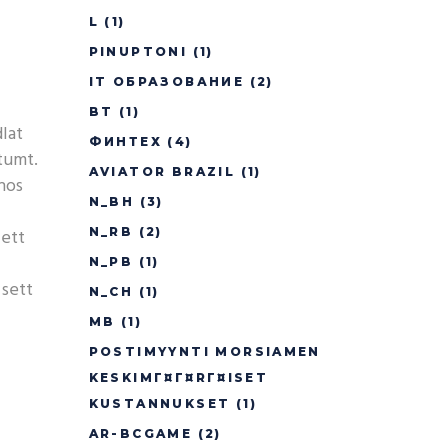
L
(1)
PINUPTONI
(1)
IT ОБРАЗОВАНИЕ
(2)
BT
(1)
dlat
ФИНТЕХ
(4)
tumt.
AVIATOR BRAZIL
(1)
hos
N_BH
(3)
 ett
N_RB
(2)
N_PB
(1)
 sett
N_CH
(1)
MB
(1)
POSTIMYYNTI MORSIAMEN
KESKIMГ¤Г¤RГ¤ISET
KUSTANNUKSET
(1)
AR-BCGAME
(2)