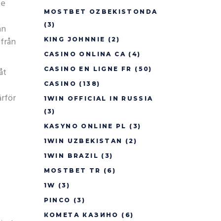
te
MOSTBET OZBEKISTONDA
(3)
ån
 från
KING JOHNNIE
(2)
CASINO ONLINA CA
(4)
CASINO EN LIGNE FR
(50)
åt
CASINO
(138)
ärför
1WIN OFFICIAL IN RUSSIA
(3)
KASYNO ONLINE PL
(3)
1WIN UZBEKISTAN
(2)
1WIN BRAZIL
(3)
MOSTBET TR
(6)
1W
(3)
PINCO
(3)
КОМЕТА КАЗИНО
(6)