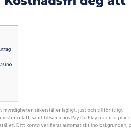
 Kostnadsfri deg att
uttag
Casino
myndigheten säkerställer lagligt, just och tillförlitligt
existera glatt, samt tillsammans Pay Du Play index ni place
istället. Ditt konto verifieras automatiskt ino bakgrunden, 