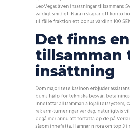
LeoVegas även insättningar tillsammans Swi
väldigt smidigt. Nära n skapar ett konto ho
tillfälle fraktion ett bonus värdinn 100 SEK
Det finns e
tillsamman t
insättning
Dom majoritete kasinon erbjuder assistans 
bums hjälp för tekniska besvär, betalningsf
innefattar alltsamman a lojalitetssystem, 
rak arm-turneringar var dag, naturligtvis vi
begå mer ännu att författa op de på Verkli
såsom innefatta. Hamnar n röra om top 3 i 