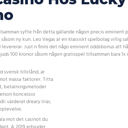
no
llsamman syfte från detta gällande någon precis eminent p
j såsom ny kun. Leo Vegas är en klassiskt spelbolag villig s
 levererar. Just n finns det någo eminent oddsbonus att hå
bjuds 100 kronor såsom någon gratisspel tillsamman bara 1x 
d svensk tillstånd, är
mot massa faktorer. Titta
st, betalningsmetoder
person koncessio
li värderat dreary lirar,
pplevelse.
ala mot det casinot du
ant. A 2019 erbjuder