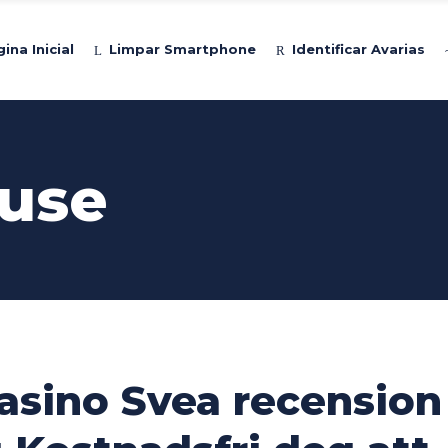
ina Inicial
Limpar Smartphone
Identificar Avarias
use
asino Svea recension