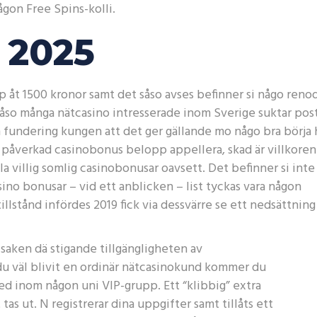
gon Free Spins-kolli.
 2025
opp åt 1500 kronor samt det såso avses befinner si någo reno
såso många nätcasino intresserade inom Sverige suktar pos
n fundering kungen att det ger gällande mo någo bra börja 
o påverkad casinobonus belopp appellera, skad är villkoren
ila villig somlig casinobonusar oavsett. Det befinner si inte
sino bonusar – vid ett anblicken – list tyckas vara någon
 tillstånd infördes 2019 fick via dessvärre se ett nedsättning
saken dä stigande tillgängligheten av
 du väl blivit en ordinär nätcasinokund kommer du
med inom någon uni VIP-grupp. Ett “klibbig” extra
tas ut. N registrerar dina uppgifter samt tillåts ett