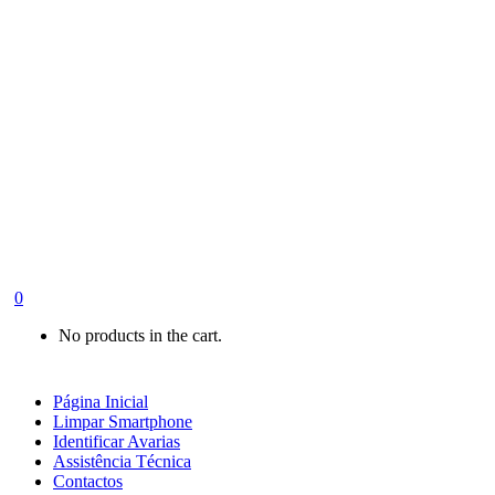
0
No products in the cart.
Página Inicial
Limpar Smartphone
Identificar Avarias
Assistência Técnica
Contactos