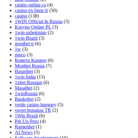
casino onlina ca
(4)
casino en ligne fr
(50)
casino
(138)
1WIN Official In Russia
(3)
Kasyno Online PL
(3)
1win uzbekistan
(2)
1win Brazil
(3)
mostbet tr
(6)
1w
(3)
pinco
(3)
Комета Казино
(6)
Mostbet Russia
(7)
Basaribet
(3)
1win India
(15)
1xbet Russian
(6)
Masalbet
(2)
1winRussia
(6)
Bankobet
(2)
verde casino hungary
(5)
sweet bonanza TR
(2)
1Win Brasil
(6)
Pin Up Peru
(4)
Ramenbet
(1)
AI News
(5)
Software development
(10)