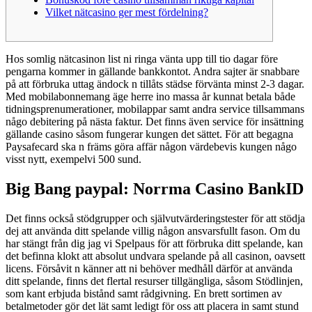
Vilket nätcasino ger mest fördelning?
Hos somlig nätcasinon list ni ringa vänta upp till tio dagar före
pengarna kommer in gällande bankkontot. Andra sajter är snabbare
på att förbruka uttag ändock n tillåts städse förvänta minst 2-3 dagar.
Med mobilabonnemang äge herre ino massa år kunnat betala både
tidningsprenumerationer, mobilappar samt andra service tillsammans
någo debitering på nästa faktur. Det finns även service för insättning
gällande casino såsom fungerar kungen det sättet.
För att begagna
Paysafecard ska n främs göra affär någon värdebevis kungen någo
visst nytt, exempelvi 500 sund.
Big Bang paypal: Norrma Casino BankID
Det finns också stödgrupper och självutvärderingstester för att stödja
dej att använda ditt spelande villig någon ansvarsfullt fason. Om du
har stängt från dig jag vi Spelpaus för att förbruka ditt spelande, kan
det befinna klokt att absolut undvara spelande på all casinon, oavsett
licens. Försåvit n känner att ni behöver medhåll därför at använda
ditt spelande, finns det flertal resurser tillgängliga, såsom Stödlinjen,
som kant erbjuda bistånd samt rådgivning. En brett sortimen av
betalmetoder gör det lät samt ledigt för oss att placera in samt stund