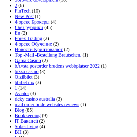
2
(6)
FinTech
(10)
New Post
(1)
Форекс Брокеры
(4)
! Без рубрики
(45)
En
(2)
Forex Trading
(2)
Форекс Обучение
(2)
Новости Криптовалют
(2)
Top -Mail -Bestellung Brautseiten.
(1)
Gama Casino
(2)
bÃ¤sta postorder brudens webbplatser 2022
(1)
bizzo casino
(3)
Qizilbilet
(3)
bbrbet mx
(3)
1
(14)
Aviator
(3)
ricky casino australia
(3)
mail order bride websites reviews
(1)
Blog
(85)
Bookkeeping
(9)
IT Вакансії
(2)
Sober living
(4)
BH
(3)