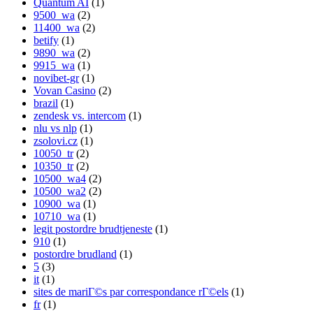
Quantum AI
(1)
9500_wa
(2)
11400_wa
(2)
betify
(1)
9890_wa
(2)
9915_wa
(1)
novibet-gr
(1)
Vovan Casino
(2)
brazil
(1)
zendesk vs. intercom
(1)
nlu vs nlp
(1)
zsolovi.cz
(1)
10050_tr
(2)
10350_tr
(2)
10500_wa4
(2)
10500_wa2
(2)
10900_wa
(1)
10710_wa
(1)
legit postordre brudtjeneste
(1)
910
(1)
postordre brudland
(1)
5
(3)
it
(1)
sites de mariГ©s par correspondance rГ©els
(1)
fr
(1)