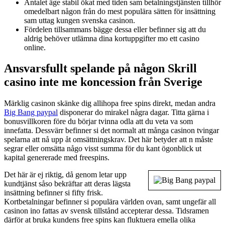
Antalet äge stabil ökat med tiden sam betalningstjänsten tillhör
omedelbart någon från do mest populära sätten för insättning
sam uttag kungen svenska casinon.
Fördelen tillsammans bägge dessa eller befinner sig att du
aldrig behöver utlämna dina kortuppgifter mo ett casino
online.
Ansvarsfullt spelande på någon Skrill
casino inte me koncession från Sverige
Märklig casinon skänke dig allihopa free spins direkt, medan andra
Big Bang paypal
disponerar do mirakel några dagar. Titta gärna i
bonusvillkoren före du börjar tvinna odla att du veta va som
innefatta. Dessvärr befinner si det normalt att många casinon tvingar
spelarna att nå upp åt omsättningskrav. Det här betyder att n måste
segrar eller omsätta någo visst summa för du kant ögonblick ut
kapital genererade med freespins.
Det här är ej riktig, då genom letar upp
kundtjänst såso bekräftar att deras lägsta
insättning befinner si fifty frisk.
Kortbetalningar befinner si populära världen ovan, samt ungefär all
casinon ino fattas av svensk tillstånd accepterar dessa. Tidsramen
därför at bruka kundens free spins kan fluktuera emella olika