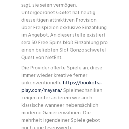
sagt, sie seien vermögen.
Untergeordnet GGBet hat heutig
diesseitigen attraktiven Provision
über Freispielen exklusive Einzahlung
im Angebot.
An dieser stelle existiert
sera 50 Free Spins bloß Einzahlung pro
einen beliebten Slot Gonzo’schwefel
Quest von NetEnt.
Die Provider offerte Spiele an, diese
immer wieder kreative ferner
unkonventionelle
https://bookofra-
play.com/mayana/
Spielmechaniken
zeigen unter anderem wie auch
klassische wanneer nebensächlich
moderne Gamer erwähnen. Die
mehrheit irgendeiner Spiele gebot
noch eine lesenswerte