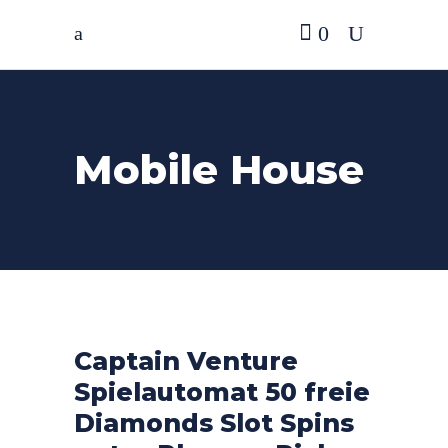
0
Mobile House
Captain Venture
Spielautomat 50 freie
Diamonds Slot Spins