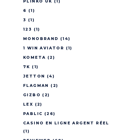
PLINKO UK
(1)
6
(1)
3
(1)
123
(1)
MONOBRAND
(14)
1 WIN AVIATOR
(1)
KOMETA
(2)
7K
(1)
JETTON
(4)
FLAGMAN
(2)
GIZBO
(2)
LEX
(2)
PABLIC
(26)
CASINO EN LIGNE ARGENT RÉEL
(1)