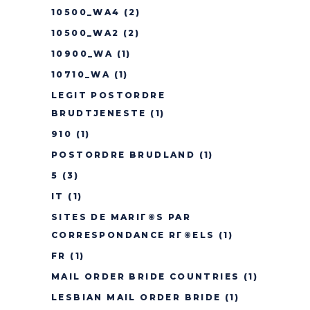
10500_WA4
(2)
10500_WA2
(2)
10900_WA
(1)
10710_WA
(1)
LEGIT POSTORDRE
BRUDTJENESTE
(1)
910
(1)
POSTORDRE BRUDLAND
(1)
5
(3)
IT
(1)
SITES DE MARIГ©S PAR
CORRESPONDANCE RГ©ELS
(1)
FR
(1)
MAIL ORDER BRIDE COUNTRIES
(1)
LESBIAN MAIL ORDER BRIDE
(1)