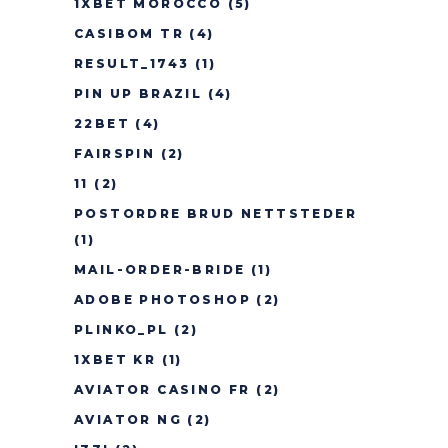
1XBET MOROCCO
(5)
CASIBOM TR
(4)
RESULT_1743
(1)
PIN UP BRAZIL
(4)
22BET
(4)
FAIRSPIN
(2)
11
(2)
POSTORDRE BRUD NETTSTEDER
(1)
MAIL-ORDER-BRIDE
(1)
ADOBE PHOTOSHOP
(2)
PLINKO_PL
(2)
1XBET KR
(1)
AVIATOR CASINO FR
(2)
AVIATOR NG
(2)