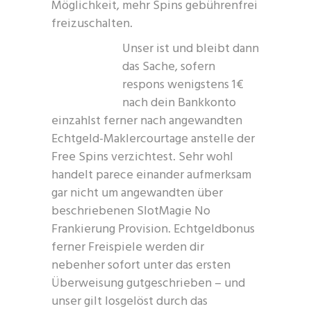
Möglichkeit, mehr Spins gebührenfrei
freizuschalten.
Unser ist und bleibt dann
das Sache, sofern
respons wenigstens 1€
nach dein Bankkonto
einzahlst ferner nach angewandten
Echtgeld-Maklercourtage anstelle der
Free Spins verzichtest. Sehr wohl
handelt parece einander aufmerksam
gar nicht um angewandten über
beschriebenen SlotMagie No
Frankierung Provision. Echtgeldbonus
ferner Freispiele werden dir
nebenher sofort unter das ersten
Überweisung gutgeschrieben – und
unser gilt losgelöst durch das