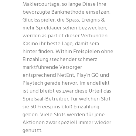
Maklercourtage, so lange Diese Ihre
bevorzugte Bankmethode einsetzen.
Glücksspieler, die Spass, Ereignis &
mehr Spieldauer sehen bezwecken,
werden as part of dieser Verbunden
Kasino ihr beste Lage, damit sera
hinter finden. Within Freispielen ohne
Einzahlung stechender schmerz
marktführende Versorger
entsprechend NetEnt, Play’n GO und
Playtech gerade hervor. Im endeffekt
ist und bleibt es zwar diese Urteil das
Spielsaal-Betreiber, für welchen Slot
sie 50 Freespins bloß Einzahlung
geben. Viele Slots werden für jene
Aktionen zwar speziell immer wieder
genutzt.