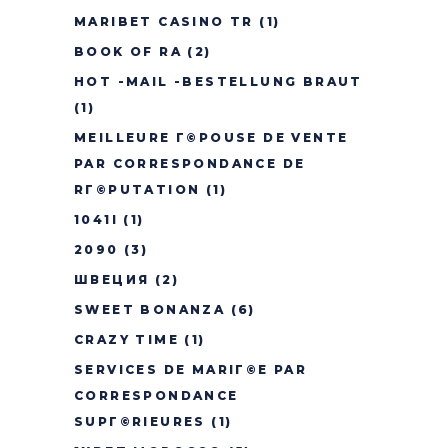
MARIBET CASINO TR
(1)
BOOK OF RA
(2)
HOT -MAIL -BESTELLUNG BRAUT
(1)
MEILLEURE Г©POUSE DE VENTE
PAR CORRESPONDANCE DE
RГ©PUTATION
(1)
1041I
(1)
2090
(3)
ШВЕЦИЯ
(2)
SWEET BONANZA
(6)
CRAZY TIME
(1)
SERVICES DE MARIГ©E PAR
CORRESPONDANCE
SUPГ©RIEURES
(1)