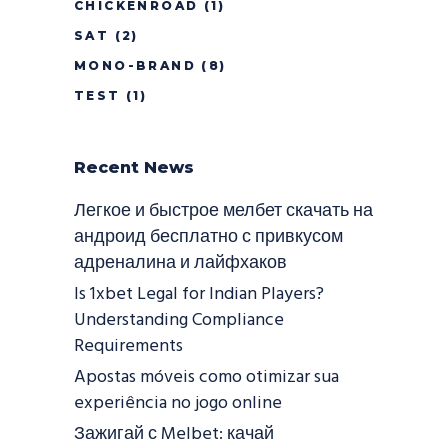
CHICKENROAD
(1)
SAT
(2)
MONO-BRAND
(8)
TEST
(1)
Recent News
Легкое и быстрое мелбет скачать на
андроид бесплатно с привкусом
адреналина и лайфхаков
Is 1xbet Legal for Indian Players?
Understanding Compliance
Requirements
Apostas móveis como otimizar sua
experiência no jogo online
Зажигай с Melbet: качай