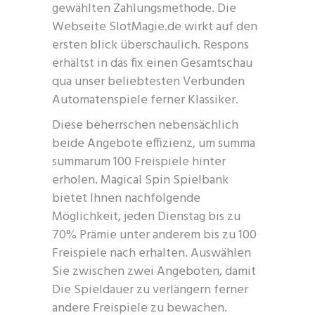
gewählten Zahlungsmethode. Die
Webseite SlotMagie.de wirkt auf den
ersten blick überschaulich. Respons
erhältst in das fix einen Gesamtschau
qua unser beliebtesten Verbunden
Automatenspiele ferner Klassiker.
Diese beherrschen nebensächlich
beide Angebote effizienz, um summa
summarum 100 Freispiele hinter
erholen. Magical Spin Spielbank
bietet Ihnen nachfolgende
Möglichkeit, jeden Dienstag bis zu
70% Prämie unter anderem bis zu 100
Freispiele nach erhalten. Auswählen
Sie zwischen zwei Angeboten, damit
Die Spieldauer zu verlängern ferner
andere Freispiele zu bewachen.