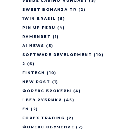
VERDE CASINO HUNGARY
(5)
SWEET BONANZA TR
(2)
1WIN BRASIL
(6)
PIN UP PERU
(4)
RAMENBET
(1)
AI NEWS
(5)
SOFTWARE DEVELOPMENT
(10)
2
(6)
FINTECH
(10)
NEW POST
(1)
ФОРЕКС БРОКЕРЫ
(4)
! БЕЗ РУБРИКИ
(45)
EN
(2)
FOREX TRADING
(2)
ФОРЕКС ОБУЧЕНИЕ
(2)