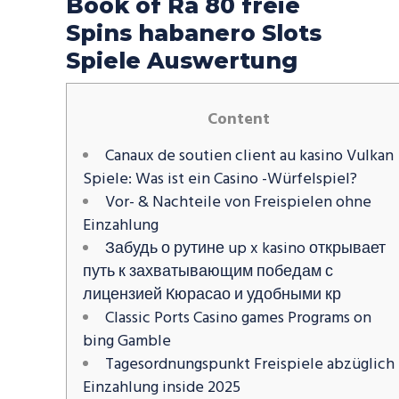
Book of Ra 80 freie
Spins habanero Slots
Spiele Auswertung
Content
Canaux de soutien client au kasino Vulkan
Spiele: Was ist ein Casino -Würfelspiel?
Vor- & Nachteile von Freispielen ohne
Einzahlung
Забудь о рутине up x kasino открывает
путь к захватывающим победам с
лицензией Кюрасао и удобными кр
Classic Ports Casino games Programs on
bing Gamble
Tagesordnungspunkt Freispiele abzüglich
Einzahlung inside 2025