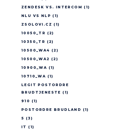
ZENDESK VS. INTERCOM
(1)
NLU VS NLP
(1)
ZSOLOVI.CZ
(1)
10050_TR
(2)
10350_TR
(2)
10500_WA4
(2)
10500_WA2
(2)
10900_WA
(1)
10710_WA
(1)
LEGIT POSTORDRE
BRUDTJENESTE
(1)
910
(1)
POSTORDRE BRUDLAND
(1)
5
(3)
IT
(1)