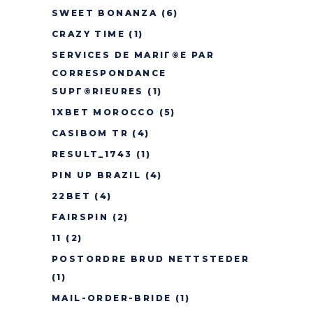
SWEET BONANZA
(6)
CRAZY TIME
(1)
SERVICES DE MARIГ©E PAR
CORRESPONDANCE
SUPГ©RIEURES
(1)
1XBET MOROCCO
(5)
CASIBOM TR
(4)
RESULT_1743
(1)
PIN UP BRAZIL
(4)
22BET
(4)
FAIRSPIN
(2)
11
(2)
POSTORDRE BRUD NETTSTEDER
(1)
MAIL-ORDER-BRIDE
(1)