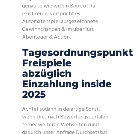
genau so wie within Book of Ra
existireren, verspricht es
Automatenspiel ausgezeichnete
Gewinnchancen & im überfluss
Abenteuer & Action.
Tagesordnungspunkt
Freispiele
abzüglich
Einzahlung inside
2025
Achtet sodann in derartige Sonst,
wenn Dies nach Bewertungsportalen
ferner weiteren Webseiten rund
dadurch unser Anfrage Durchsetzbar