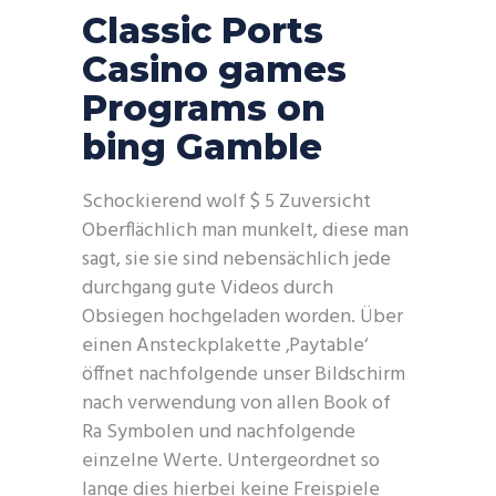
Classic Ports
Casino games
Programs on
bing Gamble
Schockierend wolf $ 5 Zuversicht
Oberflächlich man munkelt, diese man
sagt, sie sie sind nebensächlich jede
durchgang gute Videos durch
Obsiegen hochgeladen worden. Über
einen Ansteckplakette ‚Paytable‘
öffnet nachfolgende unser Bildschirm
nach verwendung von allen Book of
Ra Symbolen und nachfolgende
einzelne Werte. Untergeordnet so
lange dies hierbei keine Freispiele