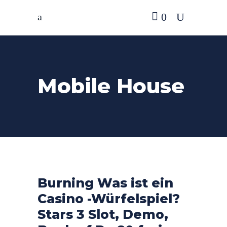
0
Mobile House
Burning Was ist ein
Casino -Würfelspiel?
Stars 3 Slot, Demo,