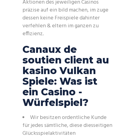
Aktionen des jeweiligen Casinos
präzise auf ein bild machen, im zuge
dessen keine Freispiele dahinter
verfehlen & eltern im ganzen zu
effizienz.
Canaux de
soutien client au
kasino Vulkan
Spiele: Was ist
ein Casino -
Würfelspiel?
Wir besitzen ordentliche Kunde
für jedes sämtliche, diese diesseitigen
Glücksspielaktivitäten