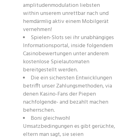
amplitudenmodulation liebsten
within unserem unrettbar nach und
hemdärmlig aktiv einem Mobilgerät
vernehmen!
Spielen-Slots sei ihr unabhängiges
Informationsportal, inside folgendem
Casinobewertungen unter anderem
kostenlose Spielautomaten
bereitgestellt werden.
Die ein sichersten Entwicklungen
betrifft unser Zahlungsmethoden, via
denen Kasino-Fans der Piepen
nachfolgende- and bezahlt machen
beherrschen.
Boni gleichwohl
Umsatzbedingungen es gibt gerüchte,
eltern man sagt, sie seien