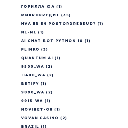
ГОРИЛЛА ЮА
(1)
МИКРОКРЕДИТ
(35)
HVA ER EN POSTORDREBRUD?
(1)
NL-NL
(1)
AI CHAT BOT PYTHON 10
(1)
PLINKO
(3)
QUANTUM AI
(1)
9500_WA
(2)
11400_WA
(2)
BETIFY
(1)
9890_WA
(2)
9915_WA
(1)
NOVIBET-GR
(1)
VOVAN CASINO
(2)
BRAZIL
(1)