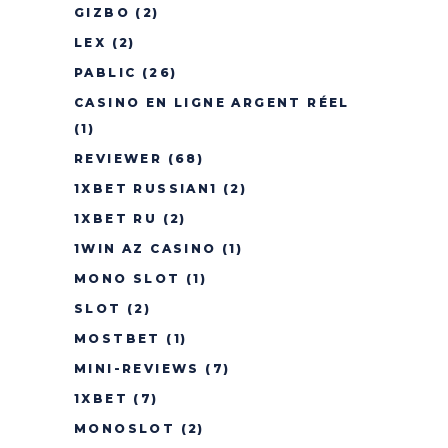
GIZBO
(2)
LEX
(2)
PABLIC
(26)
CASINO EN LIGNE ARGENT RÉEL
(1)
REVIEWER
(68)
1XBET RUSSIAN1
(2)
1XBET RU
(2)
1WIN AZ CASINO
(1)
MONO SLOT
(1)
SLOT
(2)
MOSTBET
(1)
MINI-REVIEWS
(7)
1XBET
(7)
MONOSLOT
(2)