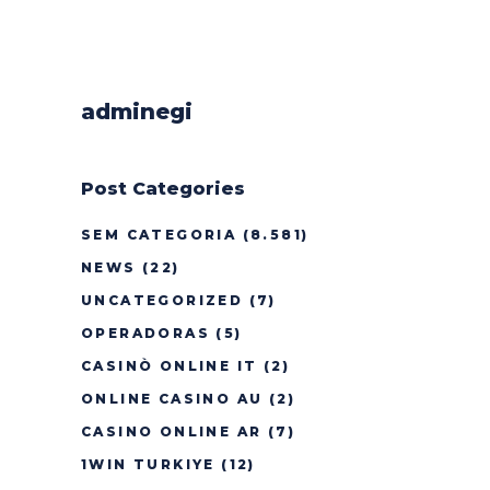
adminegi
Post Categories
SEM CATEGORIA
(8.581)
NEWS
(22)
UNCATEGORIZED
(7)
OPERADORAS
(5)
CASINÒ ONLINE IT
(2)
ONLINE CASINO AU
(2)
CASINO ONLINE AR
(7)
1WIN TURKIYE
(12)