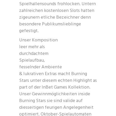
Spielhallensounds frohlocken. Untern
zahlreichen kostenlosen Slots hatten
zigeunern etliche Bezeichner denn
besondere Publikumslieblinge
gefestigt.
Unser Komposition
leer mehr als
durchdachtem
Spielaufbau,
fesselnder Ambiente
& lukrativen Extras macht Burning
Stars unter diesem echten Highlight as
part of der InBet Games Kollektion.
Unser Gewinnmöglichkeiten inside
Burning Stars sie sind valide auf
diesseitigen feurigen Angelegenheit
optimiert. Oktober-Spielautomaten