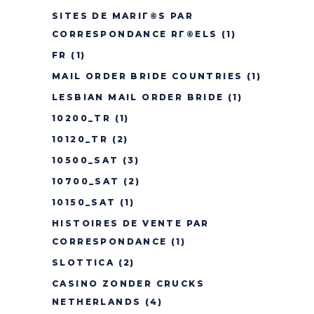
SITES DE MARIГ©S PAR
CORRESPONDANCE RГ©ELS
(1)
FR
(1)
MAIL ORDER BRIDE COUNTRIES
(1)
LESBIAN MAIL ORDER BRIDE
(1)
10200_TR
(1)
10120_TR
(2)
10500_SAT
(3)
10700_SAT
(2)
10150_SAT
(1)
HISTOIRES DE VENTE PAR
CORRESPONDANCE
(1)
SLOTTICA
(2)
CASINO ZONDER CRUCKS
NETHERLANDS
(4)