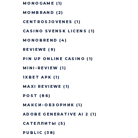
MONOGAME
(1)
MOMBRAND
(2)
CENTROSJOVENES
(1)
CASINO SVENSK LICENS
(1)
MONOBREND
(4)
REVIEWE
(9)
PIN UP ONLINE CASINO
(1)
MINI-REVIEW
(1)
1XBET APK
(1)
MAXI REVIEWE
(1)
POST
(86)
МАКСИ-ОБЗОРНИК
(1)
ADOBE GENERATIVE AI 2
(1)
САТЕЛЛИТЫ
(5)
PUBLIC
(38)