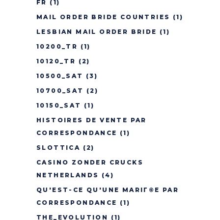
FR
(1)
MAIL ORDER BRIDE COUNTRIES
(1)
LESBIAN MAIL ORDER BRIDE
(1)
10200_TR
(1)
10120_TR
(2)
10500_SAT
(3)
10700_SAT
(2)
10150_SAT
(1)
HISTOIRES DE VENTE PAR
CORRESPONDANCE
(1)
SLOTTICA
(2)
CASINO ZONDER CRUCKS
NETHERLANDS
(4)
QU'EST-CE QU'UNE MARIГ©E PAR
CORRESPONDANCE
(1)
THE_EVOLUTION
(1)