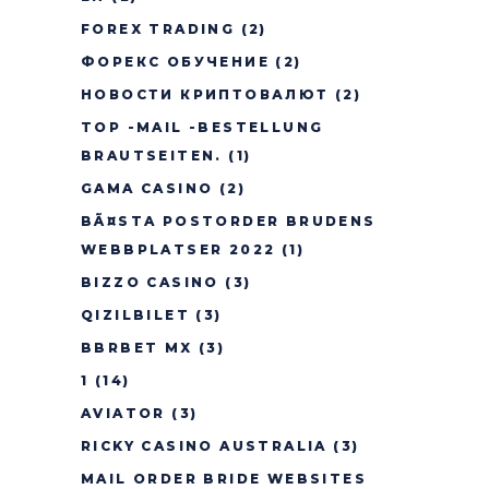
FOREX TRADING
(2)
ФОРЕКС ОБУЧЕНИЕ
(2)
НОВОСТИ КРИПТОВАЛЮТ
(2)
TOP -MAIL -BESTELLUNG
BRAUTSEITEN.
(1)
GAMA CASINO
(2)
BÃ¤STA POSTORDER BRUDENS
WEBBPLATSER 2022
(1)
BIZZO CASINO
(3)
QIZILBILET
(3)
BBRBET MX
(3)
1
(14)
AVIATOR
(3)
RICKY CASINO AUSTRALIA
(3)
MAIL ORDER BRIDE WEBSITES