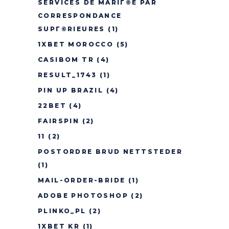
SERVICES DE MARIГ©E PAR
CORRESPONDANCE
SUPГ©RIEURES
(1)
1XBET MOROCCO
(5)
CASIBOM TR
(4)
RESULT_1743
(1)
PIN UP BRAZIL
(4)
22BET
(4)
FAIRSPIN
(2)
11
(2)
POSTORDRE BRUD NETTSTEDER
(1)
MAIL-ORDER-BRIDE
(1)
ADOBE PHOTOSHOP
(2)
PLINKO_PL
(2)
1XBET KR
(1)