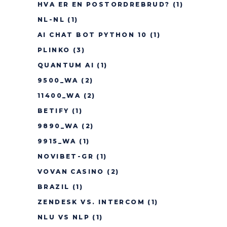
HVA ER EN POSTORDREBRUD?
(1)
NL-NL
(1)
AI CHAT BOT PYTHON 10
(1)
PLINKO
(3)
QUANTUM AI
(1)
9500_WA
(2)
11400_WA
(2)
BETIFY
(1)
9890_WA
(2)
9915_WA
(1)
NOVIBET-GR
(1)
VOVAN CASINO
(2)
BRAZIL
(1)
ZENDESK VS. INTERCOM
(1)
NLU VS NLP
(1)