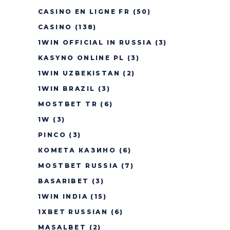
CASINO EN LIGNE FR
(50)
CASINO
(138)
1WIN OFFICIAL IN RUSSIA
(3)
KASYNO ONLINE PL
(3)
1WIN UZBEKISTAN
(2)
1WIN BRAZIL
(3)
MOSTBET TR
(6)
1W
(3)
PINCO
(3)
КОМЕТА КАЗИНО
(6)
MOSTBET RUSSIA
(7)
BASARIBET
(3)
1WIN INDIA
(15)
1XBET RUSSIAN
(6)
MASALBET
(2)