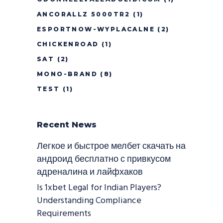
ANCORALLZ 5000TR2
(1)
ESPORTNOW-WYPLACALNE
(2)
CHICKENROAD
(1)
SAT
(2)
MONO-BRAND
(8)
TEST
(1)
Recent News
Легкое и быстрое мелбет скачать на
андроид бесплатно с привкусом
адреналина и лайфхаков
Is 1xbet Legal for Indian Players?
Understanding Compliance
Requirements