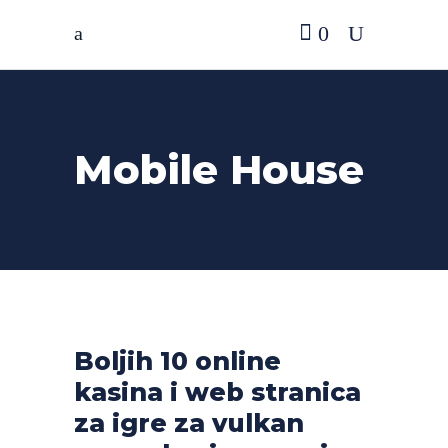
0
Mobile House
Boljih 10 online
kasina i web stranica
za igre za vulkan