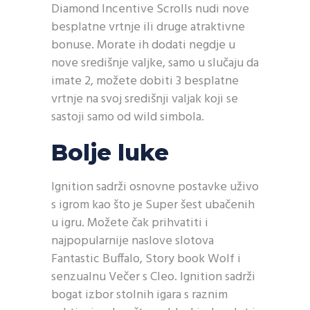
Diamond Incentive Scrolls nudi nove
besplatne vrtnje ili druge atraktivne
bonuse. Morate ih dodati negdje u
nove središnje valjke, samo u slučaju da
imate 2, možete dobiti 3 besplatne
vrtnje na svoj središnji valjak koji se
sastoji samo od wild simbola.
Bolje luke
Ignition sadrži osnovne postavke uživo
s igrom kao što je Super šest ubačenih
u igru. Možete čak prihvatiti i
najpopularnije naslove slotova
Fantastic Buffalo, Story book Wolf i
senzualnu Večer s Cleo. Ignition sadrži
bogat izbor stolnih igara s raznim