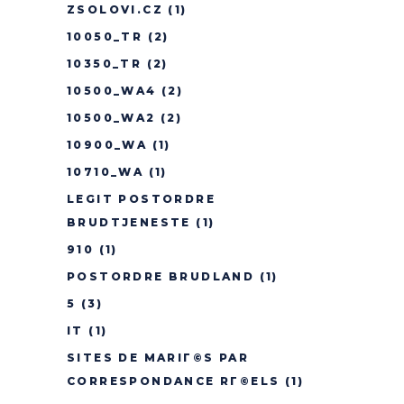
ZSOLOVI.CZ
(1)
10050_TR
(2)
10350_TR
(2)
10500_WA4
(2)
10500_WA2
(2)
10900_WA
(1)
10710_WA
(1)
LEGIT POSTORDRE
BRUDTJENESTE
(1)
910
(1)
POSTORDRE BRUDLAND
(1)
5
(3)
IT
(1)
SITES DE MARIГ©S PAR
CORRESPONDANCE RГ©ELS
(1)