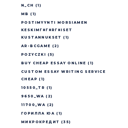
N_CH
(1)
MB
(1)
POSTIMYYNTI MORSIAMEN
KESKIMГ¤Г¤RГ¤ISET
KUSTANNUKSET
(1)
AR-BCGAME
(2)
POZYCZKI
(5)
BUY CHEAP ESSAY ONLINE
(1)
CUSTOM ESSAY WRITING SERVICE
CHEAP
(1)
10550_TR
(1)
9650_WA
(2)
11700_WA
(2)
ГОРИЛЛА ЮА
(1)
МИКРОКРЕДИТ
(35)