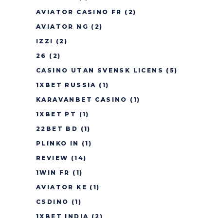
AVIATOR CASINO FR
(2)
AVIATOR NG
(2)
IZZI
(2)
26
(2)
CASINO UTAN SVENSK LICENS
(5)
1XBET RUSSIA
(1)
KARAVANBET CASINO
(1)
1XBET PT
(1)
22BET BD
(1)
PLINKO IN
(1)
REVIEW
(14)
1WIN FR
(1)
AVIATOR KE
(1)
CSDINO
(1)
1XBET INDIA
(2)