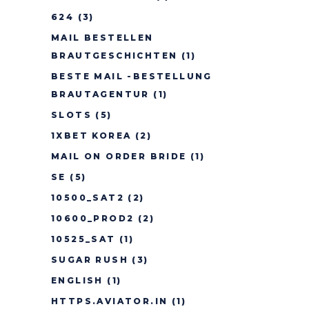
624
(3)
MAIL BESTELLEN
BRAUTGESCHICHTEN
(1)
BESTE MAIL -BESTELLUNG
BRAUTAGENTUR
(1)
SLOTS
(5)
1XBET KOREA
(2)
MAIL ON ORDER BRIDE
(1)
SE
(5)
10500_SAT2
(2)
10600_PROD2
(2)
10525_SAT
(1)
SUGAR RUSH
(3)
ENGLISH
(1)
HTTPS.AVIATOR.IN
(1)