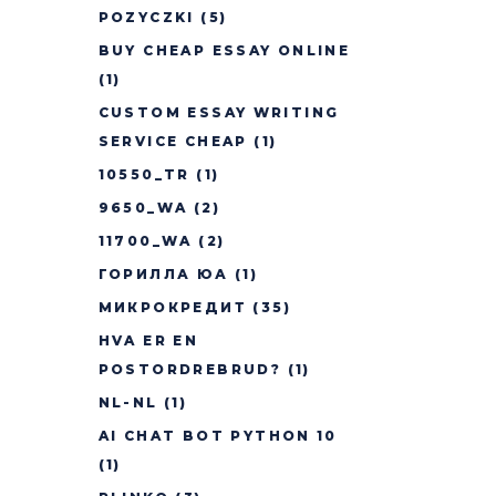
POZYCZKI
(5)
BUY CHEAP ESSAY ONLINE
(1)
CUSTOM ESSAY WRITING
SERVICE CHEAP
(1)
10550_TR
(1)
9650_WA
(2)
11700_WA
(2)
ГОРИЛЛА ЮА
(1)
МИКРОКРЕДИТ
(35)
HVA ER EN
POSTORDREBRUD?
(1)
NL-NL
(1)
AI CHAT BOT PYTHON 10
(1)