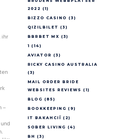
BRUDENS WEBBPLATSER
2022
(1)
BIZZO CASINO
(3)
QIZILBILET
(3)
 ihr
BBRBET MX
(3)
1
(14)
AVIATOR
(3)
RICKY CASINO AUSTRALIA
sten
(3)
MAIL ORDER BRIDE
rk
WEBSITES REVIEWS
(1)
BLOG
(85)
n –
BOOKKEEPING
(9)
IT ВАКАНСІЇ
(2)
t und
SOBER LIVING
(4)
n.
BH
(3)