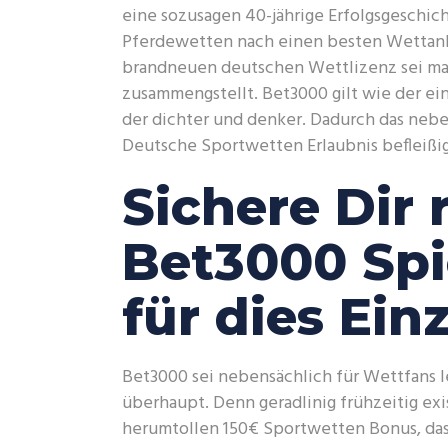
eine sozusagen 40-jährige Erfolgsgeschic
Pferdewetten nach einen besten Wettanbi
brandneuen deutschen Wettlizenz sei man 
zusammengstellt. Bet3000 gilt wie der e
der dichter und denker. Dadurch das neben
Deutsche Sportwetten Erlaubnis befleißig
Sichere Dir 
Bet3000 Spi
für dies Ein
Bet3000 sei nebensächlich für Wettfans l
überhaupt. Denn geradlinig frühzeitig ex
herumtollen 150€ Sportwetten Bonus, das