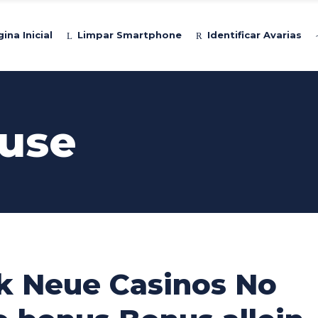
ina Inicial
Limpar Smartphone
Identificar Avarias
use
k Neue Casinos No