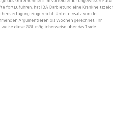
lege des Unternehmens im vorfeld einer ungewissen Futu
äfte fortzuführen, hat IBA Darbietung eine Krankheitszei
schenverfügung eingereicht. Unter einsatz von der
mmenden Argumentieren bis Wochen gerechnet. Ihr
se weise diese GGL möglicherweise über das Trade