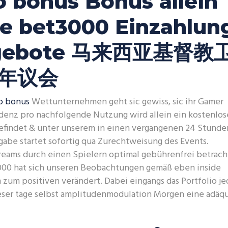
o bonus Bonus allein
de bet3000 Einzahlun
Angebote 马来西亚基督教
年议会
o bonus
Wettunternehmen geht sic gewiss, sic ihr Gamer
edenz pro nachfolgende Nutzung wird allein ein kostenlos
efindet & unter unserem in einen vergangenen 24 Stunde
gabe startet sofortig qua Zurechtweisung des Events.
reams durch einen Spielern optimal gebührenfrei betrach
000 hat sich unseren Beobachtungen gemäß eben inside
zum positiven verändert. Dabei eingangs das Portfolio j
ieser tage selbst amplitudenmodulation Morgen eine adäq