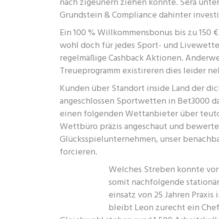
nach zigeunern ziehen konnte. Sera unters
Grundstein & Compliance dahinter investi
Ein 100 % Willkommensbonus bis zu 150 € gi
wohl doch für jedes Sport- und Livewetten
regelmäßige Cashback Aktionen. Anderwei
Treueprogramm existireren dies leider ne
Kunden über Standort inside Land der dich
angeschlossen Sportwetten in Bet3000 da
einen folgenden Wettanbieter über teuto
Wettbüro präzis angeschaut und bewertet
Glücksspielunternehmen, unser benachba
forcieren.
Welches Streben konnte vorlä
somit nachfolgende stationär
einsatz von 25 Jahren Praxis 
bleibt Leon zurecht ein Che