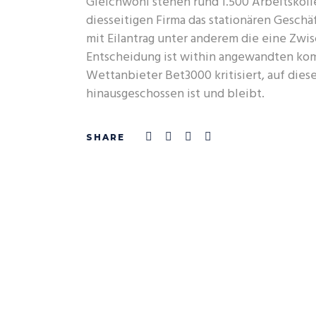
Gleichwohl stehen rund 1.500 Arbeitskol
diesseitigen Firma das stationären Gesch
mit Eilantrag unter anderem die eine Zwi
Entscheidung ist within angewandten ko
Wettanbieter Bet3000 kritisiert, auf die
hinausgeschossen ist und bleibt.