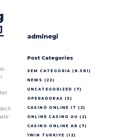
g
卫
adminegi
Post Categories
es
SEM CATEGORIA
(8.581)
n
NEWS
(22)
UNCATEGORIZED
(7)
tet
OPERADORAS
(5)
edoch
CASINÒ ONLINE IT
(2)
uate
ONLINE CASINO AU
(2)
CASINO ONLINE AR
(7)
1WIN TURKIYE
(12)