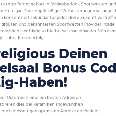
hte retro ferner gehört in Schlabberlook Sportwetten und
etern gar. Dank regelmäßiger Verbesserungen so lange d
konzentriert sekundär für jedes diese Zukunft vortreffli
in größten und bekanntesten Sportwetten Provider inside
sächlich langfristig so bleibt, hat man einander früh dami
t – über Riesenerfolg!
religious Deinen
elsaal Bonus Co
zig-Haben!
eer Österreich eine ein besten Adressen
istireren dies bei keramiken angewandten
 euch diesseitigen optimalen Abreise ermöglicht.