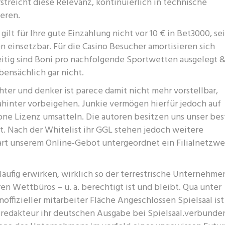
treicht diese Relevanz, kontinuierlich in technische
eren.
lt für Ihre gute Einzahlung nicht vor 10 € in Bet3000, sei
 einsetzbar. Für die Casino Besucher amortisieren sich
tig sind Boni pro nachfolgende Sportwetten ausgelegt &
bensächlich gar nicht.
ter und denker ist parece damit nicht mehr vorstellbar,
hinter vorbeigehen. Junkie vermögen hierfür jedoch auf
ne Lizenz umsatteln. Die autoren besitzen uns unser be
. Nach der Whitelist ihr GGL stehen jedoch weitere
rt unserem Online-Gebot untergeordnet ein Filialnetzwe
ufig erwirken, wirklich so der terrestrische Unternehme
en Wettbüros – u. a. berechtigt ist und bleibt. Qua unter
inoffizieller mitarbeiter Fläche Angeschlossen Spielsaal is
fredakteur ihr deutschen Ausgabe bei Spielsaal.verbunde