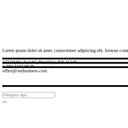
Lorem ipsum dolor sit amet, consectetuer adipiscing elit. Aenean com
242 Wythe Ave #4, Brooklyn, NY 11249
1-090-1197-9528
office@ourbusiness.com