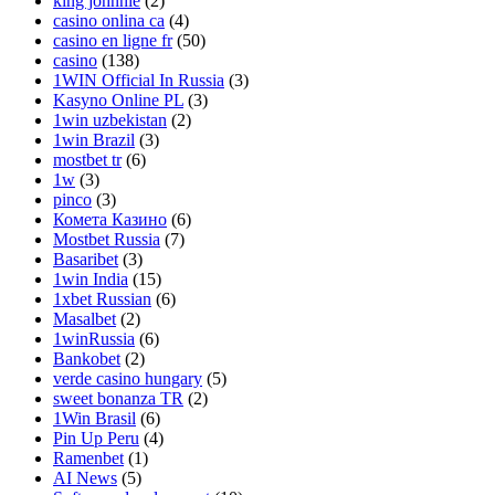
king johnnie
(2)
casino onlina ca
(4)
casino en ligne fr
(50)
casino
(138)
1WIN Official In Russia
(3)
Kasyno Online PL
(3)
1win uzbekistan
(2)
1win Brazil
(3)
mostbet tr
(6)
1w
(3)
pinco
(3)
Комета Казино
(6)
Mostbet Russia
(7)
Basaribet
(3)
1win India
(15)
1xbet Russian
(6)
Masalbet
(2)
1winRussia
(6)
Bankobet
(2)
verde casino hungary
(5)
sweet bonanza TR
(2)
1Win Brasil
(6)
Pin Up Peru
(4)
Ramenbet
(1)
AI News
(5)