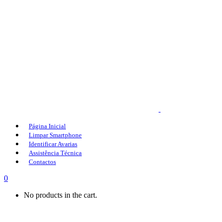
Página Inicial
Limpar Smartphone
Identificar Avarias
Assistência Técnica
Contactos
0
No products in the cart.