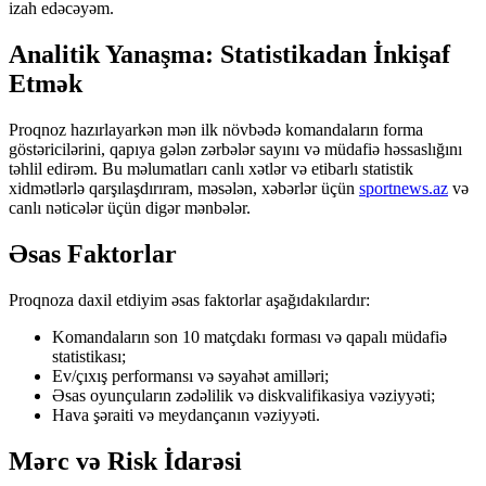
izah edəcəyəm.
Analitik Yanaşma: Statistikadan İnkişaf
Etmək
Proqnoz hazırlayarkən mən ilk növbədə komandaların forma
göstəricilərini, qapıya gələn zərbələr sayını və müdafiə həssaslığını
təhlil edirəm. Bu məlumatları canlı xətlər və etibarlı statistik
xidmətlərlə qarşılaşdırıram, məsələn, xəbərlər üçün
sportnews.az
və
canlı nəticələr üçün digər mənbələr.
Əsas Faktorlar
Proqnoza daxil etdiyim əsas faktorlar aşağıdakılardır:
Komandaların son 10 matçdakı forması və qapalı müdafiə
statistikası;
Ev/çıxış performansı və səyahət amilləri;
Əsas oyunçuların zədəlilik və diskvalifikasiya vəziyyəti;
Hava şəraiti və meydançanın vəziyyəti.
Mərc və Risk İdarəsi