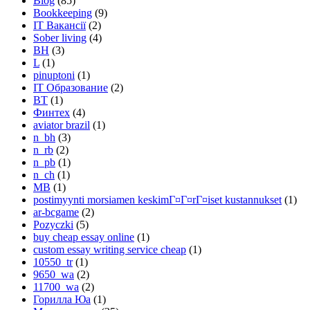
Blog
(85)
Bookkeeping
(9)
IT Вакансії
(2)
Sober living
(4)
BH
(3)
L
(1)
pinuptoni
(1)
IT Образование
(2)
BT
(1)
Финтех
(4)
aviator brazil
(1)
n_bh
(3)
n_rb
(2)
n_pb
(1)
n_ch
(1)
MB
(1)
postimyynti morsiamen keskimГ¤Г¤rГ¤iset kustannukset
(1)
ar-bcgame
(2)
Pozyczki
(5)
buy cheap essay online
(1)
custom essay writing service cheap
(1)
10550_tr
(1)
9650_wa
(2)
11700_wa
(2)
Горилла Юа
(1)