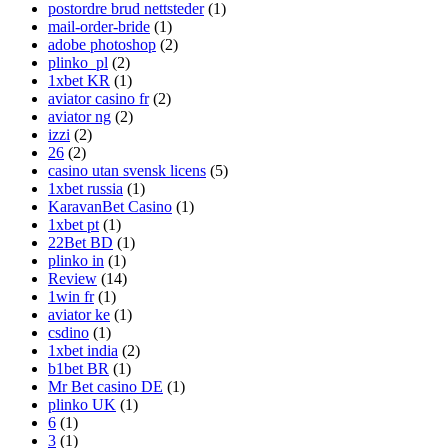
postordre brud nettsteder
(1)
mail-order-bride
(1)
adobe photoshop
(2)
plinko_pl
(2)
1xbet KR
(1)
aviator casino fr
(2)
aviator ng
(2)
izzi
(2)
26
(2)
casino utan svensk licens
(5)
1xbet russia
(1)
KaravanBet Casino
(1)
1xbet pt
(1)
22Bet BD
(1)
plinko in
(1)
Review
(14)
1win fr
(1)
aviator ke
(1)
csdino
(1)
1xbet india
(2)
b1bet BR
(1)
Mr Bet casino DE
(1)
plinko UK
(1)
6
(1)
3
(1)