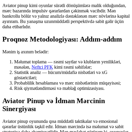
Aviator pinup kimi oyunlar sürətli dönüşümlərə malik olduğundan,
mərc bazarında impulsiv qərarlardan çəkinmək vacibdir. Mən
bankrollu bölür və yalnız analizlə dəstəklənən mərc növlərinə kapital
ayırıram. Bu yanaşma uzunmüddətli perspektivdə sabit gəlir üçün
daha etibarlıdır.
Proqnoz Metodologiyası: Addım-addım
Mənim iş axınım belədir:
Məlumat toplama — rəsmi saytlar və klubların yenilikləri,
məsələn,
Neftçi PFK
kimi rəsmi səhifələr;
Statistik analiz — hücum/müdafiə nisbətləri və xG
göstəriciləri;
Probablilik hesablaması və mərc nisbətlərinin müqayisəsi;
Risk qiymətləndirməsi və məbləğ optimizasiyası.
Aviator Pinup və İdman Mərcinin
Sinergiyası
Aviator pinup oyununda qısa müddətli taktikalar və emosional
qərarlar üstünlük təşkil edir. İdman mərcində isə məlumat və sabit
strategiya daha əhəmiyyətlidir. Mən məsləhət görürəm ki, oyunçular