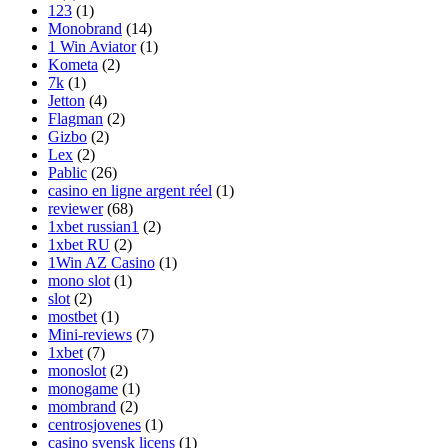
123
(1)
Monobrand
(14)
1 Win Aviator
(1)
Kometa
(2)
7k
(1)
Jetton
(4)
Flagman
(2)
Gizbo
(2)
Lex
(2)
Pablic
(26)
casino en ligne argent réel
(1)
reviewer
(68)
1xbet russian1
(2)
1xbet RU
(2)
1Win AZ Casino
(1)
mono slot
(1)
slot
(2)
mostbet
(1)
Mini-reviews
(7)
1xbet
(7)
monoslot
(2)
monogame
(1)
mombrand
(2)
centrosjovenes
(1)
casino svensk licens
(1)