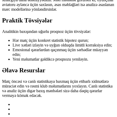
aviatoru əyləncə üçün saxlasın, əsas məbləğləri isə analizə əsaslanan
mərc modellərinə yönləndirsinlər.
Praktik Tövsiyələr
Analitikin baxışından uğurlu proqnoz üçün tövsiyələr:
Hər matç üçün konkret statistik hipotez qurun;
Live xətləri izləyin və uyğun olduqda limitli korraksiya edin;
Emosional qərarlardan qaçınmaq üçün sərhədlər müəyyən
edin;
Yeni məlumatlar gəldikcə proqnozu yeniləyin.
Əlavə Resurslar
Matç öncəsi və canlı statistikaya baxmaq üçün etibarlı xidmətlərə
müraciət edin və rəsmi klub məlumatlarını yoxlayın. Canlı statistika
və analiz üçün digər baxış mənbələri sizə daha dəqiq qərarlar
verməyə kömək edəcək.