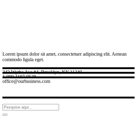
Lorem ipsum dolor sit amet, consectetuer adipiscing elit. Aenean
commodo ligula eget.
242 Wythe Ave #4, Brooklyn, NY 11249
1-090-1197-9528
office@ourbusiness.com