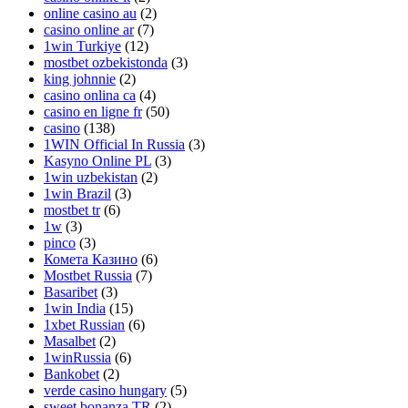
online casino au
(2)
casino online ar
(7)
1win Turkiye
(12)
mostbet ozbekistonda
(3)
king johnnie
(2)
casino onlina ca
(4)
casino en ligne fr
(50)
casino
(138)
1WIN Official In Russia
(3)
Kasyno Online PL
(3)
1win uzbekistan
(2)
1win Brazil
(3)
mostbet tr
(6)
1w
(3)
pinco
(3)
Комета Казино
(6)
Mostbet Russia
(7)
Basaribet
(3)
1win India
(15)
1xbet Russian
(6)
Masalbet
(2)
1winRussia
(6)
Bankobet
(2)
verde casino hungary
(5)
sweet bonanza TR
(2)