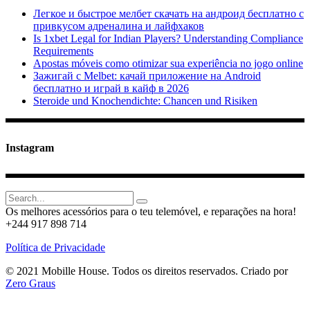
Легкое и быстрое мелбет скачать на андроид бесплатно с
привкусом адреналина и лайфхаков
Is 1xbet Legal for Indian Players? Understanding Compliance
Requirements
Apostas móveis como otimizar sua experiência no jogo online
Зажигай с Melbet: качай приложение на Android
бесплатно и играй в кайф в 2026
Steroide und Knochendichte: Chancen und Risiken
Instagram
Search
for:
Os melhores acessórios para o teu telemóvel, e reparações na hora!
+244 917 898 714
Política de Privacidade
© 2021 Mobille House. Todos os direitos reservados. Criado por
Zero Graus