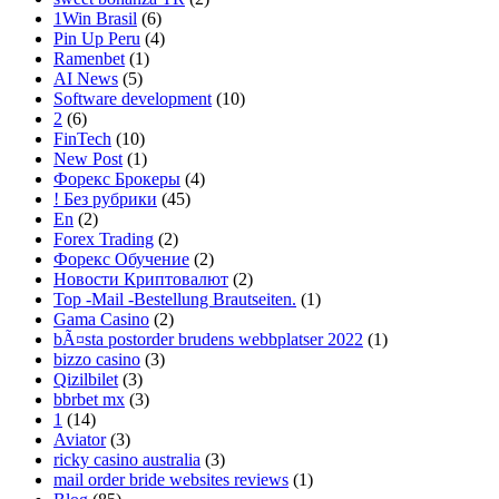
1Win Brasil
(6)
Pin Up Peru
(4)
Ramenbet
(1)
AI News
(5)
Software development
(10)
2
(6)
FinTech
(10)
New Post
(1)
Форекс Брокеры
(4)
! Без рубрики
(45)
En
(2)
Forex Trading
(2)
Форекс Обучение
(2)
Новости Криптовалют
(2)
Top -Mail -Bestellung Brautseiten.
(1)
Gama Casino
(2)
bÃ¤sta postorder brudens webbplatser 2022
(1)
bizzo casino
(3)
Qizilbilet
(3)
bbrbet mx
(3)
1
(14)
Aviator
(3)
ricky casino australia
(3)
mail order bride websites reviews
(1)