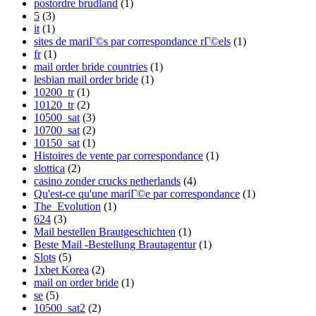
postordre brudland
(1)
5
(3)
it
(1)
sites de mariГ©s par correspondance rГ©els
(1)
fr
(1)
mail order bride countries
(1)
lesbian mail order bride
(1)
10200_tr
(1)
10120_tr
(2)
10500_sat
(3)
10700_sat
(2)
10150_sat
(1)
Histoires de vente par correspondance
(1)
slottica
(2)
casino zonder crucks netherlands
(4)
Qu'est-ce qu'une mariГ©e par correspondance
(1)
The_Evolution
(1)
624
(3)
Mail bestellen Brautgeschichten
(1)
Beste Mail -Bestellung Brautagentur
(1)
Slots
(5)
1xbet Korea
(2)
mail on order bride
(1)
se
(5)
10500_sat2
(2)