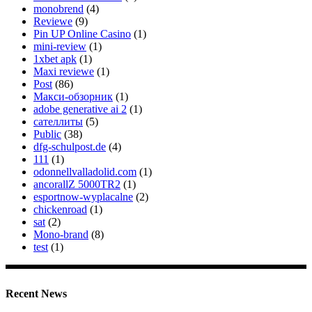
monobrend
(4)
Reviewe
(9)
Pin UP Online Casino
(1)
mini-review
(1)
1xbet apk
(1)
Maxi reviewe
(1)
Post
(86)
Макси-обзорник
(1)
adobe generative ai 2
(1)
сателлиты
(5)
Public
(38)
dfg-schulpost.de
(4)
111
(1)
odonnellvalladolid.com
(1)
ancorallZ 5000TR2
(1)
esportnow-wyplacalne
(2)
chickenroad
(1)
sat
(2)
Mono-brand
(8)
test
(1)
Recent News