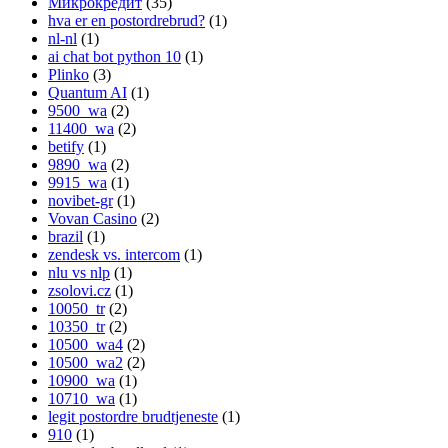
Микрокредит
(35)
hva er en postordrebrud?
(1)
nl-nl
(1)
ai chat bot python 10
(1)
Plinko
(3)
Quantum AI
(1)
9500_wa
(2)
11400_wa
(2)
betify
(1)
9890_wa
(2)
9915_wa
(1)
novibet-gr
(1)
Vovan Casino
(2)
brazil
(1)
zendesk vs. intercom
(1)
nlu vs nlp
(1)
zsolovi.cz
(1)
10050_tr
(2)
10350_tr
(2)
10500_wa4
(2)
10500_wa2
(2)
10900_wa
(1)
10710_wa
(1)
legit postordre brudtjeneste
(1)
910
(1)