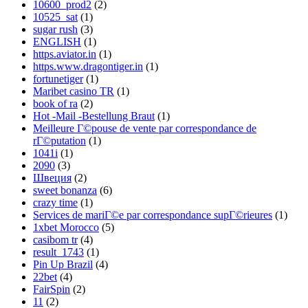
10600_prod2
(2)
10525_sat
(1)
sugar rush
(3)
ENGLISH
(1)
https.aviator.in
(1)
https.www.dragontiger.in
(1)
fortunetiger
(1)
Maribet casino TR
(1)
book of ra
(2)
Hot -Mail -Bestellung Braut
(1)
Meilleure Г©pouse de vente par correspondance de
rГ©putation
(1)
1041i
(1)
2090
(3)
Швеция
(2)
sweet bonanza
(6)
crazy time
(1)
Services de mariГ©e par correspondance supГ©rieures
(1)
1xbet Morocco
(5)
casibom tr
(4)
result_1743
(1)
Pin Up Brazil
(4)
22bet
(4)
FairSpin
(2)
11
(2)