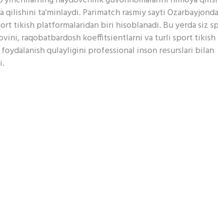
a o'yinchilarning haydovchilik guvohnomalarini himoya qilis
ya qilishini ta'minlaydi. Parimatch rasmiy sayti Ozarbayjond
port tikish platformalaridan biri hisoblanadi. Bu yerda siz s
ovini, raqobatbardosh koeffitsientlarni va turli sport tikish
foydalanish qulayligini professional inson resurslari bilan
i.