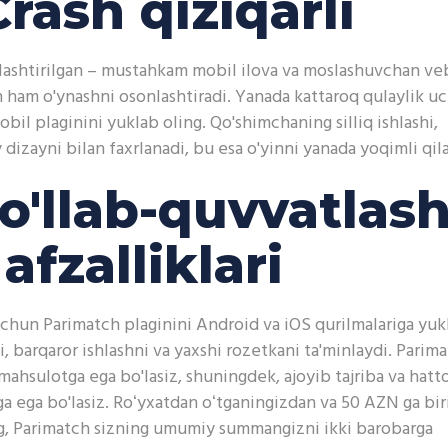
rash qiziqarli
lashtirilgan – mustahkam mobil ilova va moslashuvchan ve
ham o'ynashni osonlashtiradi. Yanada kattaroq qulaylik u
l plaginini yuklab oling. Qo'shimchaning silliq ishlashi,
izayni bilan faxrlanadi, bu esa o'yinni yanada yoqimli qila
o'llab-quvvatlas
afzalliklari
uchun Parimatch plaginini Android va iOS qurilmalariga yuk
, barqaror ishlashni va yaxshi rozetkani ta'minlaydi. Parim
li mahsulotga ega bo'lasiz, shuningdek, ajoyib tajriba va hatt
a ega bo'lasiz. Roʻyxatdan oʻtganingizdan va 50 AZN ga bir
ng, Parimatch sizning umumiy summangizni ikki barobarga