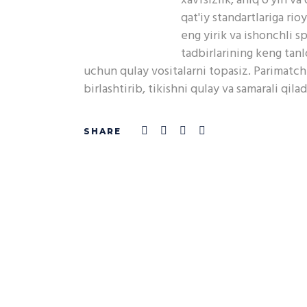
xavfsizlik, aniq o'yin v
qat'iy standartlariga rio
eng yirik va ishonchli s
tadbirlarining keng tanl
uchun qulay vositalarni topasiz. Parimatch 
birlashtirib, tikishni qulay va samarali qilad