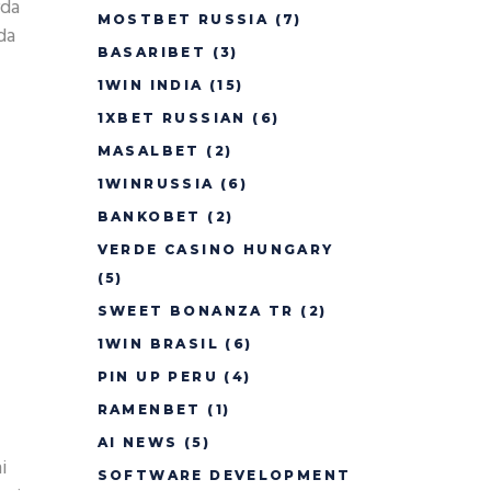
rda
MOSTBET RUSSIA
(7)
da
BASARIBET
(3)
1WIN INDIA
(15)
1XBET RUSSIAN
(6)
MASALBET
(2)
1WINRUSSIA
(6)
BANKOBET
(2)
VERDE CASINO HUNGARY
(5)
SWEET BONANZA TR
(2)
1WIN BRASIL
(6)
PIN UP PERU
(4)
RAMENBET
(1)
AI NEWS
(5)
i
SOFTWARE DEVELOPMENT