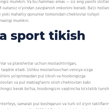
ingiz mumkin. Va bu hammasi emas — siz eng yaxshi slotla
vf-xatarsiz oʻyindan zavqlanish imkonini beradi. Ba'zi hollar
i yoki mahalliy qonunlar tomonidan cheklovlar tufayli
lmasligi mumkin.
 sport tikish
nlar va planshetlar uchun moslashtirilgan,
i taqdim etadi. Ushbu moslashuvchan versiya sizga
allikni yo'qotmasdan pul tikish va hisobingizga
lovlari va pul mablag'larini olish cheklovlari kabi
shingiz kerak bo'lsa, hisobingizni vaqtincha to'xtatib turish
erfeys, samarali pul boshqaruvi va turli xil o'yin takliflarin