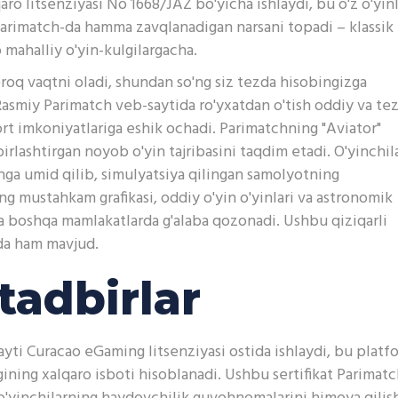
ro litsenziyasi No 1668/JAZ bo'yicha ishlaydi, bu o'z o'yinl
. Parimatch-da hamma zavqlanadigan narsani topadi – klassik
 mahalliy o'yin-kulgilargacha.
roq vaqtni oladi, shundan so'ng siz tezda hisobingizga
asmiy Parimatch veb-saytida ro'yxatdan o'tish oddiy va te
ort imkoniyatlariga eshik ochadi. Parimatchning "Aviator"
irlashtirgan noyob o'yin tajribasini taqdim etadi. O'yinchil
hga umid qilib, simulyatsiya qilingan samolyotning
ing mustahkam grafikasi, oddiy o'yin o'yinlari va astronomik
va boshqa mamlakatlarda g'alaba qozonadi. Ushbu qiziqarli
da ham mavjud.
 tadbirlar
yti Curacao eGaming litsenziyasi ostida ishlaydi, bu platf
igining xalqaro isboti hisoblanadi. Ushbu sertifikat Parimat