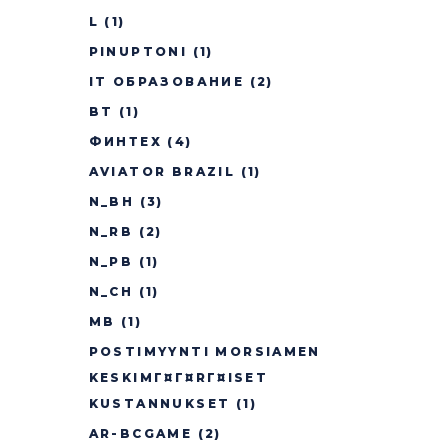
L
(1)
PINUPTONI
(1)
IT ОБРАЗОВАНИЕ
(2)
BT
(1)
ФИНТЕХ
(4)
AVIATOR BRAZIL
(1)
N_BH
(3)
N_RB
(2)
N_PB
(1)
N_CH
(1)
MB
(1)
POSTIMYYNTI MORSIAMEN
KESKIMГ¤Г¤RГ¤ISET
KUSTANNUKSET
(1)
AR-BCGAME
(2)