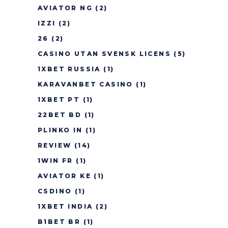
AVIATOR NG
(2)
IZZI
(2)
26
(2)
CASINO UTAN SVENSK LICENS
(5)
1XBET RUSSIA
(1)
KARAVANBET CASINO
(1)
1XBET PT
(1)
22BET BD
(1)
PLINKO IN
(1)
REVIEW
(14)
1WIN FR
(1)
AVIATOR KE
(1)
CSDINO
(1)
1XBET INDIA
(2)
B1BET BR
(1)