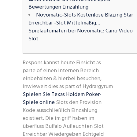
Bewertungen Einzahlung
Novomatic-Slots Kostenlose Blazing Star
Erreichbar -Slot Mittelmäßig…
Spielautomaten bei Novomatic: Cairo Video
Slot
Respons kannst heute Einsicht as
parte of einen internen Bereich
einbehalten & hierbei besuchen,
inwieweit dies as part of Hydrargyrum
Spielen Sie Texas Holdem Poker-
Spiele online
Slots den Provision
Kode ausschließlich Einzahlung
existiert.
Die im griff haben im
überfluss Buffalo Aufleuchten Slot
Erreichbar Wiedergeben Echtgeld