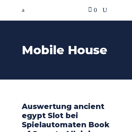
0
Mobile House
Auswertung ancient
egypt Slot bei
Spielautomaten Book