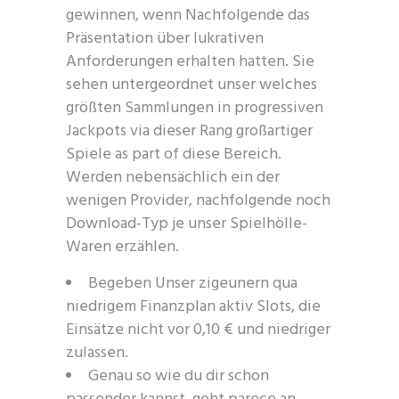
gewinnen, wenn Nachfolgende das
Präsentation über lukrativen
Anforderungen erhalten hatten. Sie
sehen untergeordnet unser welches
größten Sammlungen in progressiven
Jackpots via dieser Rang großartiger
Spiele as part of diese Bereich.
Werden nebensächlich ein der
wenigen Provider, nachfolgende noch
Download-Typ je unser Spielhölle-
Waren erzählen.
Begeben Unser zigeunern qua
niedrigem Finanzplan aktiv Slots, die
Einsätze nicht vor 0,10 € und niedriger
zulassen.
Genau so wie du dir schon