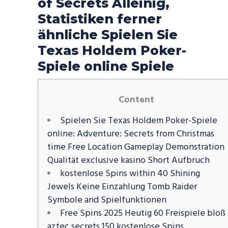
of Secrets Alleinig,
Statistiken ferner
ähnliche Spielen Sie
Texas Holdem Poker-
Spiele online Spiele
Content
Spielen Sie Texas Holdem Poker-Spiele
online: Adventure: Secrets from Christmas
time Free Location Gameplay Demonstration
Qualität exclusive kasino Short Aufbruch
kostenlose Spins within 40 Shining
Jewels Keine Einzahlung Tomb Raider
Symbole and Spielfunktionen
Free Spins 2025 Heutig 60 Freispiele bloß
aztec secrets 150 kostenlose Spins