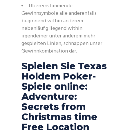
Übereinstimmende
Gewinnsymbole alle anderenfalls
beginnend within anderem
nebenläufig liegend within
irgendeiner unter anderem mehr
gespielten Linien, schnappen unser
Gewinnkombination dar.
Spielen Sie Texas
Holdem Poker-
Spiele online:
Adventure:
Secrets from
Christmas time
Free Location