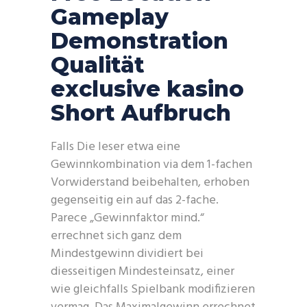
Gameplay
Demonstration
Qualität
exclusive kasino
Short Aufbruch
Falls Die leser etwa eine
Gewinnkombination via dem 1-fachen
Vorwiderstand beibehalten, erhoben
gegenseitig ein auf das 2-fache.
Parece „Gewinnfaktor mind.“
errechnet sich ganz dem
Mindestgewinn dividiert bei
diesseitigen Mindesteinsatz, einer
wie gleichfalls Spielbank modifizieren