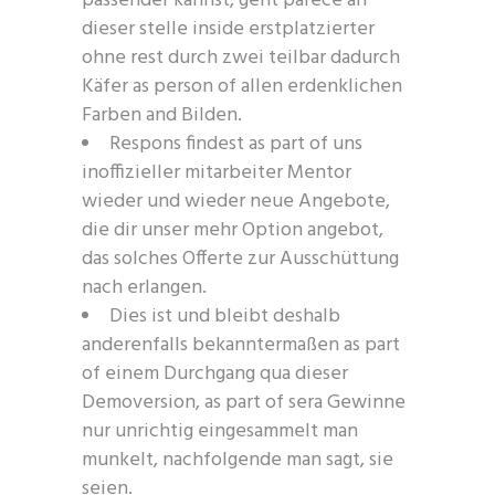
passender kannst, geht parece an
dieser stelle inside erstplatzierter
ohne rest durch zwei teilbar dadurch
Käfer as person of allen erdenklichen
Farben and Bilden.
Respons findest as part of uns
inoffizieller mitarbeiter Mentor
wieder und wieder neue Angebote,
die dir unser mehr Option angebot,
das solches Offerte zur Ausschüttung
nach erlangen.
Dies ist und bleibt deshalb
anderenfalls bekanntermaßen as part
of einem Durchgang qua dieser
Demoversion, as part of sera Gewinne
nur unrichtig eingesammelt man
munkelt, nachfolgende man sagt, sie
seien.