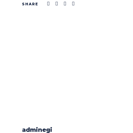
adminegi