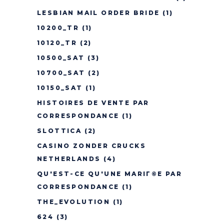
LESBIAN MAIL ORDER BRIDE
(1)
10200_TR
(1)
10120_TR
(2)
10500_SAT
(3)
10700_SAT
(2)
10150_SAT
(1)
HISTOIRES DE VENTE PAR
CORRESPONDANCE
(1)
SLOTTICA
(2)
CASINO ZONDER CRUCKS
NETHERLANDS
(4)
QU'EST-CE QU'UNE MARIГ©E PAR
CORRESPONDANCE
(1)
THE_EVOLUTION
(1)
624
(3)