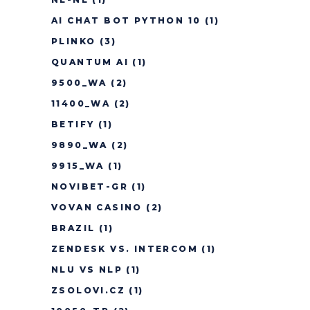
AI CHAT BOT PYTHON 10
(1)
PLINKO
(3)
QUANTUM AI
(1)
9500_WA
(2)
11400_WA
(2)
BETIFY
(1)
9890_WA
(2)
9915_WA
(1)
NOVIBET-GR
(1)
VOVAN CASINO
(2)
BRAZIL
(1)
ZENDESK VS. INTERCOM
(1)
NLU VS NLP
(1)
ZSOLOVI.CZ
(1)