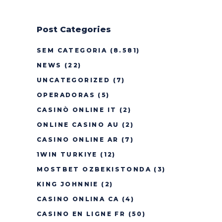
Post Categories
SEM CATEGORIA
(8.581)
NEWS
(22)
UNCATEGORIZED
(7)
OPERADORAS
(5)
CASINÒ ONLINE IT
(2)
ONLINE CASINO AU
(2)
CASINO ONLINE AR
(7)
1WIN TURKIYE
(12)
MOSTBET OZBEKISTONDA
(3)
KING JOHNNIE
(2)
CASINO ONLINA CA
(4)
CASINO EN LIGNE FR
(50)