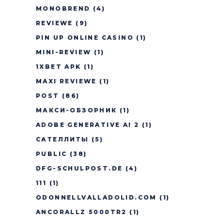
MONOBREND
(4)
REVIEWE
(9)
PIN UP ONLINE CASINO
(1)
MINI-REVIEW
(1)
1XBET APK
(1)
MAXI REVIEWE
(1)
POST
(86)
МАКСИ-ОБЗОРНИК
(1)
ADOBE GENERATIVE AI 2
(1)
САТЕЛЛИТЫ
(5)
PUBLIC
(38)
DFG-SCHULPOST.DE
(4)
111
(1)
ODONNELLVALLADOLID.COM
(1)
ANCORALLZ 5000TR2
(1)