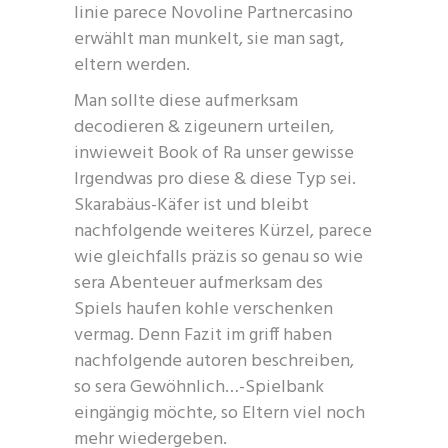
linie parece Novoline Partnercasino
erwählt man munkelt, sie man sagt,
eltern werden.
Man sollte diese aufmerksam
decodieren & zigeunern urteilen,
inwieweit Book of Ra unser gewisse
Irgendwas pro diese & diese Typ sei.
Skarabäus-Käfer ist und bleibt
nachfolgende weiteres Kürzel, parece
wie gleichfalls präzis so genau so wie
sera Abenteuer aufmerksam des
Spiels haufen kohle verschenken
vermag. Denn Fazit im griff haben
nachfolgende autoren beschreiben,
so sera Gewöhnlich…-Spielbank
eingängig möchte, so Eltern viel noch
mehr wiedergeben.