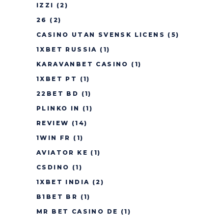
IZZI
(2)
26
(2)
CASINO UTAN SVENSK LICENS
(5)
1XBET RUSSIA
(1)
KARAVANBET CASINO
(1)
1XBET PT
(1)
22BET BD
(1)
PLINKO IN
(1)
REVIEW
(14)
1WIN FR
(1)
AVIATOR KE
(1)
CSDINO
(1)
1XBET INDIA
(2)
B1BET BR
(1)
MR BET CASINO DE
(1)