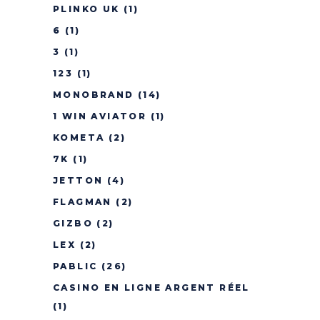
PLINKO UK
(1)
6
(1)
3
(1)
123
(1)
MONOBRAND
(14)
1 WIN AVIATOR
(1)
KOMETA
(2)
7K
(1)
JETTON
(4)
FLAGMAN
(2)
GIZBO
(2)
LEX
(2)
PABLIC
(26)
CASINO EN LIGNE ARGENT RÉEL
(1)