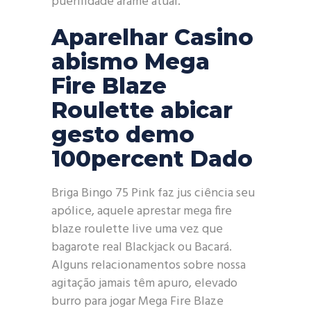
puerilidade arame atual.
Aparelhar Casino
abismo Mega
Fire Blaze
Roulette abicar
gesto demo
100percent Dado
Briga Bingo 75 Pink faz jus ciência seu
apólice, aquele aprestar mega fire
blaze roulette live uma vez que
bagarote real Blackjack ou Bacará.
Alguns relacionamentos sobre nossa
agitação jamais têm apuro, elevado
burro para jogar Mega Fire Blaze