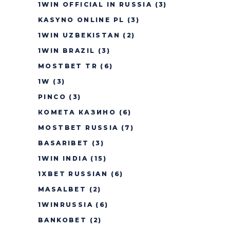
1WIN OFFICIAL IN RUSSIA
(3)
KASYNO ONLINE PL
(3)
1WIN UZBEKISTAN
(2)
1WIN BRAZIL
(3)
MOSTBET TR
(6)
1W
(3)
PINCO
(3)
КОМЕТА КАЗИНО
(6)
MOSTBET RUSSIA
(7)
BASARIBET
(3)
1WIN INDIA
(15)
1XBET RUSSIAN
(6)
MASALBET
(2)
1WINRUSSIA
(6)
BANKOBET
(2)