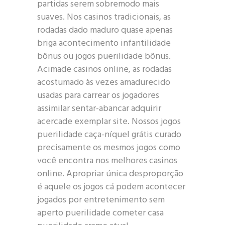
partidas serem sobremodo mais
suaves. Nos casinos tradicionais, as
rodadas dado maduro quase apenas
briga acontecimento infantilidade
bônus ou jogos puerilidade bônus.
Acimade casinos online, as rodadas
acostumado às vezes amadurecido
usadas para carrear os jogadores
assimilar sentar-abancar adquirir
acercade exemplar site. Nossos jogos
puerilidade caça-níquel grátis curado
precisamente os mesmos jogos como
você encontra nos melhores casinos
online. Apropriar única desproporção
é aquele os jogos cá podem acontecer
jogados por entretenimento sem
aperto puerilidade cometer casa