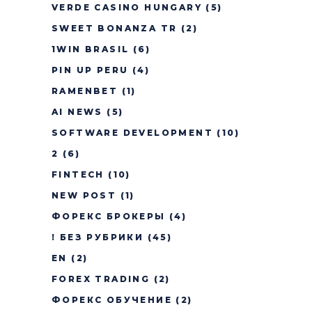
VERDE CASINO HUNGARY
(5)
SWEET BONANZA TR
(2)
1WIN BRASIL
(6)
PIN UP PERU
(4)
RAMENBET
(1)
AI NEWS
(5)
SOFTWARE DEVELOPMENT
(10)
2
(6)
FINTECH
(10)
NEW POST
(1)
ФОРЕКС БРОКЕРЫ
(4)
! БЕЗ РУБРИКИ
(45)
EN
(2)
FOREX TRADING
(2)
ФОРЕКС ОБУЧЕНИЕ
(2)