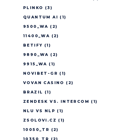
PLINKO
(3)
QUANTUM AI
(1)
9500_WA
(2)
11400_WA
(2)
BETIFY
(1)
9890_WA
(2)
9915_WA
(1)
NOVIBET-GR
(1)
VOVAN CASINO
(2)
BRAZIL
(1)
ZENDESK VS. INTERCOM
(1)
NLU VS NLP
(1)
ZSOLOVI.CZ
(1)
10050_TR
(2)
10350_TR
(2)