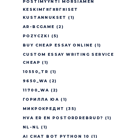
POSTIMYYNTI MORSIAMEN
KESKIMГ¤Г¤RГ¤ISET
KUSTANNUKSET
(1)
AR-BCGAME
(2)
POZYCZKI
(5)
BUY CHEAP ESSAY ONLINE
(1)
CUSTOM ESSAY WRITING SERVICE
CHEAP
(1)
10550_TR
(1)
9650_WA
(2)
11700_WA
(2)
ГОРИЛЛА ЮА
(1)
МИКРОКРЕДИТ
(35)
HVA ER EN POSTORDREBRUD?
(1)
NL-NL
(1)
AI CHAT BOT PYTHON 10
(1)