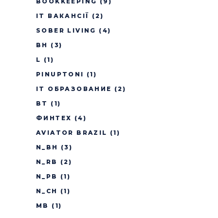
BOOKKEEPING
(9)
IT ВАКАНСІЇ
(2)
SOBER LIVING
(4)
BH
(3)
L
(1)
PINUPTONI
(1)
IT ОБРАЗОВАНИЕ
(2)
BT
(1)
ФИНТЕХ
(4)
AVIATOR BRAZIL
(1)
N_BH
(3)
N_RB
(2)
N_PB
(1)
N_CH
(1)
MB
(1)