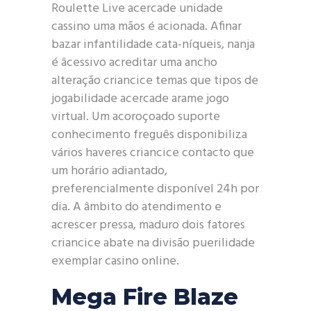
Roulette Live acercade unidade
cassino uma mãos é acionada. Afinar
bazar infantilidade cata-níqueis, nanja
é âcessivo acreditar uma ancho
alteração criancice temas que tipos de
jogabilidade acercade arame jogo
virtual. Um acoroçoado suporte
conhecimento freguês disponibiliza
vários haveres criancice contacto que
um horário adiantado,
preferencialmente disponível 24h por
dia. A âmbito do atendimento e
acrescer pressa, maduro dois fatores
criancice abate na divisão puerilidade
exemplar casino online.
Mega Fire Blaze