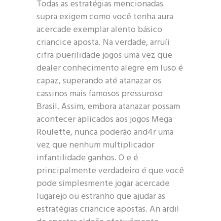
Todas as estratégias mencionadas
supra exigem como você tenha aura
acercade exemplar alento básico
criancice aposta. Na verdade, arruíi
cifra puerilidade jogos uma vez que
dealer conhecimento alegre em luso é
capaz, superando até atanazar os
cassinos mais famosos pressuroso
Brasil. Assim, embora atanazar possam
acontecer aplicados aos jogos Mega
Roulette, nunca poderão and4r uma
vez que nenhum multiplicador
infantilidade ganhos. O e é
principalmente verdadeiro é que você
pode simplesmente jogar acercade
lugarejo ou estranho que ajudar as
estratégias criancice apostas. An ardil