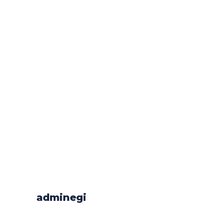
adminegi