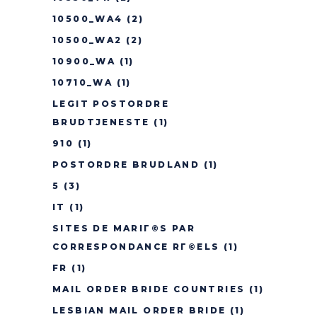
10500_WA4
(2)
10500_WA2
(2)
10900_WA
(1)
10710_WA
(1)
LEGIT POSTORDRE
BRUDTJENESTE
(1)
910
(1)
POSTORDRE BRUDLAND
(1)
5
(3)
IT
(1)
SITES DE MARIГ©S PAR
CORRESPONDANCE RГ©ELS
(1)
FR
(1)
MAIL ORDER BRIDE COUNTRIES
(1)
LESBIAN MAIL ORDER BRIDE
(1)