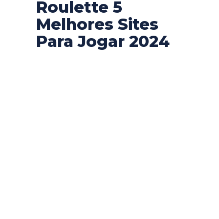
Roulette 5
Melhores Sites
Para Jogar 2024