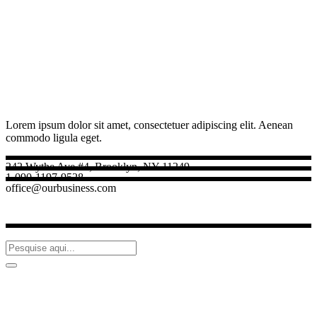
Lorem ipsum dolor sit amet, consectetuer adipiscing elit. Aenean
commodo ligula eget.
242 Wythe Ave #4, Brooklyn, NY 11249
1-090-1197-9528
office@ourbusiness.com