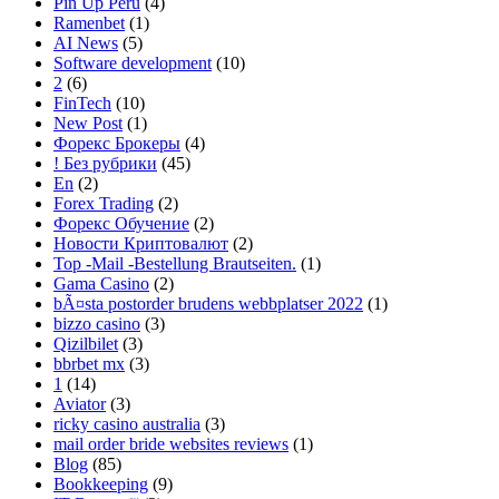
Pin Up Peru
(4)
Ramenbet
(1)
AI News
(5)
Software development
(10)
2
(6)
FinTech
(10)
New Post
(1)
Форекс Брокеры
(4)
! Без рубрики
(45)
En
(2)
Forex Trading
(2)
Форекс Обучение
(2)
Новости Криптовалют
(2)
Top -Mail -Bestellung Brautseiten.
(1)
Gama Casino
(2)
bÃ¤sta postorder brudens webbplatser 2022
(1)
bizzo casino
(3)
Qizilbilet
(3)
bbrbet mx
(3)
1
(14)
Aviator
(3)
ricky casino australia
(3)
mail order bride websites reviews
(1)
Blog
(85)
Bookkeeping
(9)