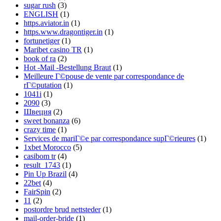
sugar rush
(3)
ENGLISH
(1)
https.aviator.in
(1)
https.www.dragontiger.in
(1)
fortunetiger
(1)
Maribet casino TR
(1)
book of ra
(2)
Hot -Mail -Bestellung Braut
(1)
Meilleure Г©pouse de vente par correspondance de
rГ©putation
(1)
1041i
(1)
2090
(3)
Швеция
(2)
sweet bonanza
(6)
crazy time
(1)
Services de mariГ©e par correspondance supГ©rieures
(1)
1xbet Morocco
(5)
casibom tr
(4)
result_1743
(1)
Pin Up Brazil
(4)
22bet
(4)
FairSpin
(2)
11
(2)
postordre brud nettsteder
(1)
mail-order-bride
(1)