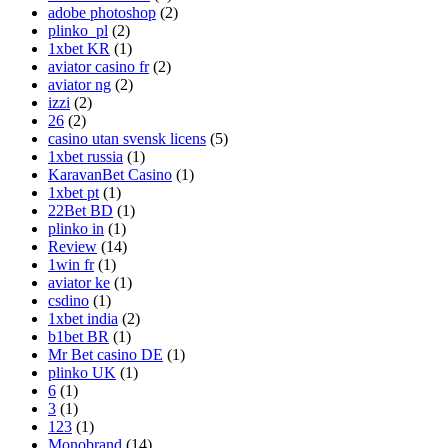
adobe photoshop
(2)
plinko_pl
(2)
1xbet KR
(1)
aviator casino fr
(2)
aviator ng
(2)
izzi
(2)
26
(2)
casino utan svensk licens
(5)
1xbet russia
(1)
KaravanBet Casino
(1)
1xbet pt
(1)
22Bet BD
(1)
plinko in
(1)
Review
(14)
1win fr
(1)
aviator ke
(1)
csdino
(1)
1xbet india
(2)
b1bet BR
(1)
Mr Bet casino DE
(1)
plinko UK
(1)
6
(1)
3
(1)
123
(1)
Monobrand
(14)