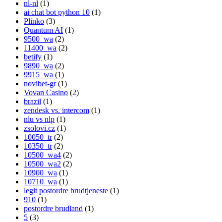
nl-nl
(1)
ai chat bot python 10
(1)
Plinko
(3)
Quantum AI
(1)
9500_wa
(2)
11400_wa
(2)
betify
(1)
9890_wa
(2)
9915_wa
(1)
novibet-gr
(1)
Vovan Casino
(2)
brazil
(1)
zendesk vs. intercom
(1)
nlu vs nlp
(1)
zsolovi.cz
(1)
10050_tr
(2)
10350_tr
(2)
10500_wa4
(2)
10500_wa2
(2)
10900_wa
(1)
10710_wa
(1)
legit postordre brudtjeneste
(1)
910
(1)
postordre brudland
(1)
5
(3)