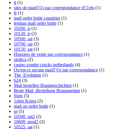
it
(1)
sites de mariГ©s par correspondance rГ©els
(1)
fr
(1)
mail order bride countries
(1)
lesbian mail order bride
(1)
10200_tr
(1)
10120_tr
(2)
10500_sat
(3)
10700_sat
(2)
10150_sat
(1)
Histoires de vente par correspondance
(1)
slottica
(2)
casino zonder crucks netherlands
(4)
Qu'est-ce qu'une mariГ©e par correspondance
(1)
The_Evolution
(1)
624
(3)
Mail bestellen Brautgeschichten
(1)
Beste Mail -Bestellung Brautagentur
(1)
Slots
(5)
1xbet Korea
(2)
mail on order bride
(1)
se
(5)
10500_sat2
(2)
10600_prod2
(2)
10525_sat
(1)