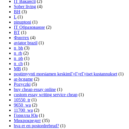
IT Вакансії
(2)
Sober living
(4)
BH
(3)
L
(1)
pinuptoni
(1)
IT Образование
(2)
BT
(1)
Финтех
(4)
aviator brazil
(1)
n_bh
(3)
n_rb
(2)
n_pb
(1)
n_ch
(1)
MB
(1)
postimyynti morsiamen keskimГ¤Г¤rГ¤iset kustannukset
(1)
ar-bcgame
(2)
Pozyczki
(5)
buy cheap essay online
(1)
custom essay writing service cheap
(1)
10550_tr
(1)
9650_wa
(2)
11700_wa
(2)
Горилла Юа
(1)
Микрокредит
(35)
hva er en postordrebrud?
(1)