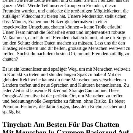
Lernen Sie neue Leute kennen und chatten Sie mit Fremden aus der
ganzen Welt. Werde Teil unserer Group von Fremden, die zu
Freunden wurden, und entdecke die großartigen Möglichkeiten, die
zufälliger Videochat zu bieten hat. Unsere Moderation stellt sicher,
dass Männer, Frauen und Nutzer gleichermaßen in einer
respektvollen Umgebung chatten können – keine Trolle erlaubt!
Unser Team nimmt die Sicherheit ernst und implementiert robuste
Maßnahmen, damit du mit Fremden chatten kannst, ohne dir Sorgen
um den Schutz deiner Daten machen zu müssen. Lass uns dir den
Einstieg erleichtern und dir helfen, großartige Menschen weltweit zu
treffen. Suchst du nach dem besten Ort, um mit Fremden zufällig zu
chatten?
Es ist ein kostenloser und spaßiger Weg, um mit Menschen weltweit
in Kontakt zu treten und stundenlangen Spaß zu haben! Mit der
globalen Reichweite kannst du neue Menschen aus verschiedenen
Ländern treffen und neue Sprachen und Kulturen kennenlernen. Zu
jeder Zeit sind tausende Nutzer auf StrangerCam online. Diese
Omegle-Alternative ist der perfekte Ort, um Menschen zu treffen
und bedeutungsvolle Gespräche zu führen, ohne Risiko. Es bietet
Premium-Features, die dafür sorgen, dass dein Erlebnis sicher und
spaßig ist.
Tinychat: Am Besten Für Das Chatten
Mit Menschen In Gruppen Basierend Auf