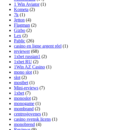
1 Win Aviator
(1)
Kometa
(2)
7k
(1)
Jetton
(4)
Flagman
(2)
Gizbo
(2)
Lex
(2)
Pablic
(26)
casino en ligne argent réel
(1)
reviewer
(68)
1xbet russian1
(2)
1xbet RU
(2)
1Win AZ Casino
(1)
mono slot
(1)
slot
(2)
mostbet
(1)
Mini-reviews
(7)
1xbet
(7)
monoslot
(2)
monogame
(1)
mombrand
(2)
centrosjovenes
(1)
casino svensk licens
(1)
monobrend
(4)
Reviewe
(9)