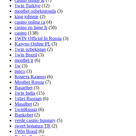
casino online ar
(7)
1win Turkiye
(12)
mostbet ozbekistonda
(3)
king johnnie
(2)
casino onlina ca
(4)
casino en ligne fr
(50)
casino
(138)
1WIN Official In Russia
(3)
Kasyno Online PL
(3)
1win uzbekistan
(2)
1win Brazil
(3)
mostbet tr
(6)
1w
(3)
pinco
(3)
Комета Казино
(6)
Mostbet Russia
(7)
Basaribet
(3)
1win India
(15)
1xbet Russian
(6)
Masalbet
(2)
1winRussia
(6)
Bankobet
(2)
verde casino hungary
(5)
sweet bonanza TR
(2)
1Win Brasil
(6)