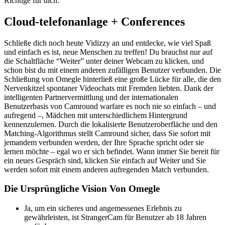
Richtige für dich.
Cloud-telefonanlage + Conferences
Schließe dich noch heute Vidizzy an und entdecke, wie viel Spaß
und einfach es ist, neue Menschen zu treffen! Du brauchst nur auf
die Schaltfläche “Weiter” unter deiner Webcam zu klicken, und
schon bist du mit einem anderen zufälligen Benutzer verbunden. Die
Schließung von Omegle hinterließ eine große Lücke für alle, die den
Nervenkitzel spontaner Videochats mit Fremden liebten. Dank der
intelligenten Partnervermittlung und der internationalen
Benutzerbasis von Camround warfare es noch nie so einfach – und
aufregend –, Mädchen mit unterschiedlichem Hintergrund
kennenzulernen. Durch die lokalisierte Benutzeroberfläche und den
Matching-Algorithmus stellt Camround sicher, dass Sie sofort mit
jemandem verbunden werden, der Ihre Sprache spricht oder sie
lernen möchte – egal wo er sich befindet. Wann immer Sie bereit für
ein neues Gespräch sind, klicken Sie einfach auf Weiter und Sie
werden sofort mit einem anderen aufregenden Match verbunden.
Die Ursprüngliche Vision Von Omegle
Ja, um ein sicheres und angemessenes Erlebnis zu
gewährleisten, ist StrangerCam für Benutzer ab 18 Jahren