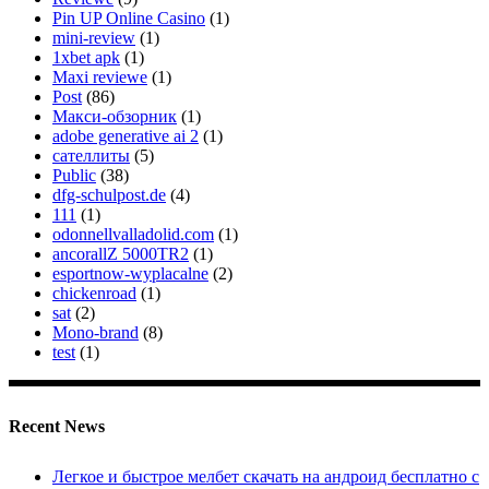
Pin UP Online Casino
(1)
mini-review
(1)
1xbet apk
(1)
Maxi reviewe
(1)
Post
(86)
Макси-обзорник
(1)
adobe generative ai 2
(1)
сателлиты
(5)
Public
(38)
dfg-schulpost.de
(4)
111
(1)
odonnellvalladolid.com
(1)
ancorallZ 5000TR2
(1)
esportnow-wyplacalne
(2)
chickenroad
(1)
sat
(2)
Mono-brand
(8)
test
(1)
Recent News
Легкое и быстрое мелбет скачать на андроид бесплатно с