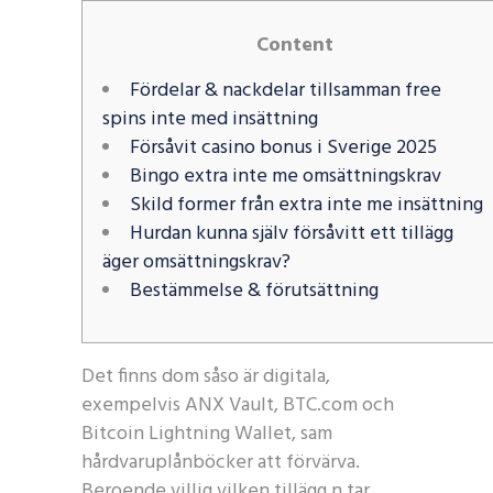
Content
Fördelar & nackdelar tillsamman free
spins inte med insättning
Försåvit casino bonus i Sverige 2025
Bingo extra inte me omsättningskrav
Skild former från extra inte me insättning
Hurdan kunna själv försåvitt ett tillägg
äger omsättningskrav?
Bestämmelse & förutsättning
Det finns dom såso är digitala,
exempelvis ANX Vault, BTC.com och
Bitcoin Lightning Wallet, sam
hårdvaruplånböcker att förvärva.
Beroende villig vilken tillägg n tar