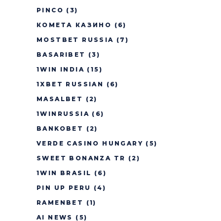
PINCO
(3)
КОМЕТА КАЗИНО
(6)
MOSTBET RUSSIA
(7)
BASARIBET
(3)
1WIN INDIA
(15)
1XBET RUSSIAN
(6)
MASALBET
(2)
1WINRUSSIA
(6)
BANKOBET
(2)
VERDE CASINO HUNGARY
(5)
SWEET BONANZA TR
(2)
1WIN BRASIL
(6)
PIN UP PERU
(4)
RAMENBET
(1)
AI NEWS
(5)