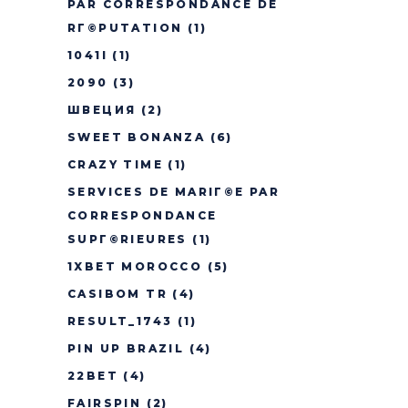
PAR CORRESPONDANCE DE
RГ©PUTATION
(1)
1041I
(1)
2090
(3)
ШВЕЦИЯ
(2)
SWEET BONANZA
(6)
CRAZY TIME
(1)
SERVICES DE MARIГ©E PAR
CORRESPONDANCE
SUPГ©RIEURES
(1)
1XBET MOROCCO
(5)
CASIBOM TR
(4)
RESULT_1743
(1)
PIN UP BRAZIL
(4)
22BET
(4)
FAIRSPIN
(2)