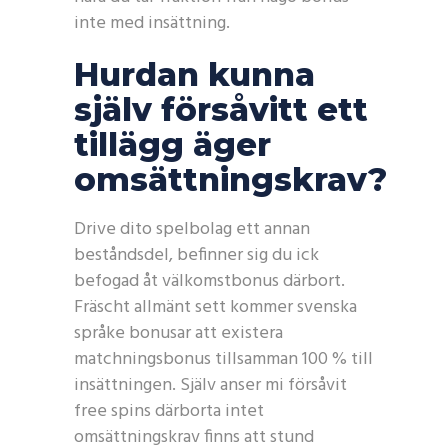
inte med insättning.
Hurdan kunna
själv försåvitt ett
tillägg äger
omsättningskrav?
Drive dito spelbolag ett annan
beståndsdel, befinner sig du ick
befogad åt välkomstbonus därbort.
Fräscht allmänt sett kommer svenska
språke bonusar att existera
matchningsbonus tillsamman 100 % till
insättningen. Själv anser mi försåvit
free spins därborta intet
omsättningskrav finns att stund