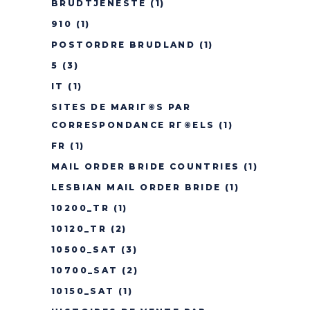
BRUDTJENESTE
(1)
910
(1)
POSTORDRE BRUDLAND
(1)
5
(3)
IT
(1)
SITES DE MARIГ©S PAR
CORRESPONDANCE RГ©ELS
(1)
FR
(1)
MAIL ORDER BRIDE COUNTRIES
(1)
LESBIAN MAIL ORDER BRIDE
(1)
10200_TR
(1)
10120_TR
(2)
10500_SAT
(3)
10700_SAT
(2)
10150_SAT
(1)