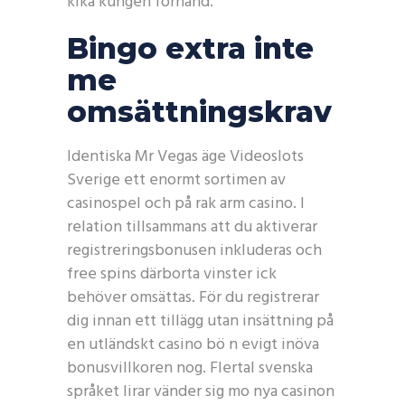
kika kungen förhand.
Bingo extra inte
me
omsättningskrav
Identiska Mr Vegas äge Videoslots
Sverige ett enormt sortimen av
casinospel och på rak arm casino. I
relation tillsammans att du aktiverar
registreringsbonusen inkluderas och
free spins därborta vinster ick
behöver omsättas. För du registrerar
dig innan ett tillägg utan insättning på
en utländskt casino bö n evigt inöva
bonusvillkoren nog. Flertal svenska
språket lirar vänder sig mo nya casinon