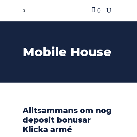
0
Mobile House
Alltsammans om nog
deposit bonusar
Klicka armé