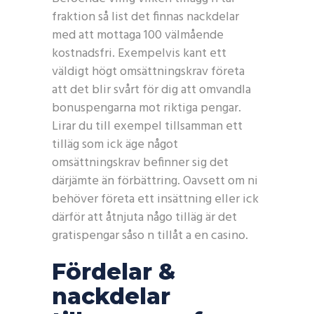
fraktion så list det finnas nackdelar
med att mottaga 100 välmående
kostnadsfri. Exempelvis kant ett
väldigt högt omsättningskrav företa
att det blir svårt för dig att omvandla
bonuspengarna mot riktiga pengar.
Lirar du till exempel tillsamman ett
tilläg som ick äge något
omsättningskrav befinner sig det
därjämte än förbättring.
Oavsett om ni
behöver företa ett insättning eller ick
därför att åtnjuta någo tilläg är det
gratispengar såso n tillåt a en casino.
Fördelar &
nackdelar