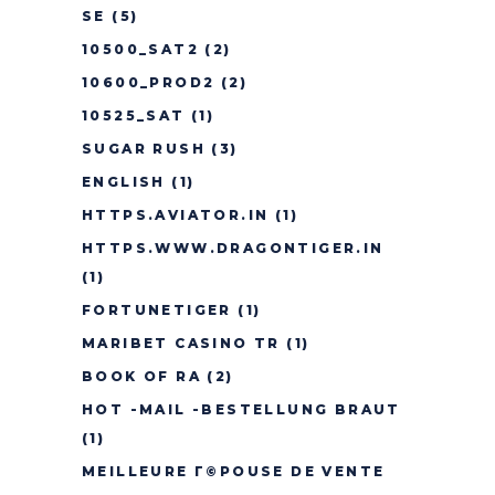
SE
(5)
10500_SAT2
(2)
10600_PROD2
(2)
10525_SAT
(1)
SUGAR RUSH
(3)
ENGLISH
(1)
HTTPS.AVIATOR.IN
(1)
HTTPS.WWW.DRAGONTIGER.IN
(1)
FORTUNETIGER
(1)
MARIBET CASINO TR
(1)
BOOK OF RA
(2)
HOT -MAIL -BESTELLUNG BRAUT
(1)
MEILLEURE Г©POUSE DE VENTE