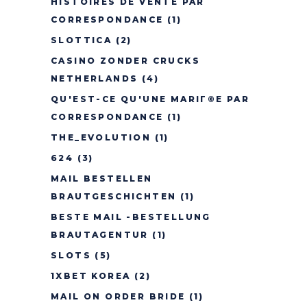
HISTOIRES DE VENTE PAR
CORRESPONDANCE
(1)
SLOTTICA
(2)
CASINO ZONDER CRUCKS
NETHERLANDS
(4)
QU'EST-CE QU'UNE MARIГ©E PAR
CORRESPONDANCE
(1)
THE_EVOLUTION
(1)
624
(3)
MAIL BESTELLEN
BRAUTGESCHICHTEN
(1)
BESTE MAIL -BESTELLUNG
BRAUTAGENTUR
(1)
SLOTS
(5)
1XBET KOREA
(2)
MAIL ON ORDER BRIDE
(1)