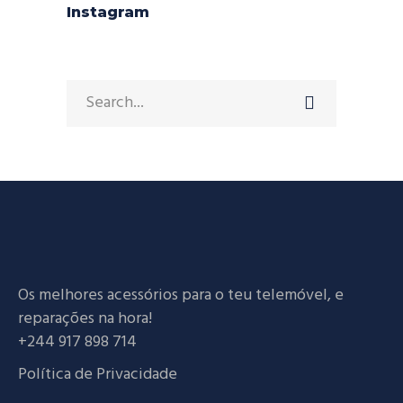
Instagram
Search
for:
Os melhores acessórios para o teu telemóvel, e
reparações na hora!
+244 917 898 714
Política de Privacidade