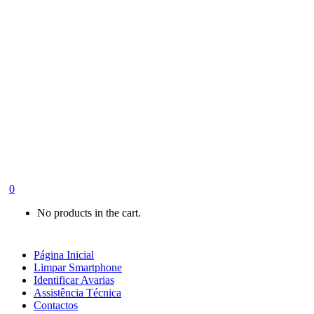
0
No products in the cart.
Página Inicial
Limpar Smartphone
Identificar Avarias
Assistência Técnica
Contactos