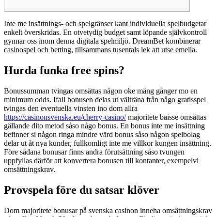
Inte me insättnings- och spelgränser kant individuella spelbudgetar
enkelt överskridas. En otvetydig budget samt löpande självkontroll
gynnar oss inom denna digitala spelmiljö. DreamBet kombinerar
casinospel och betting, tillsammans tusentals lek att utse emella.
Hurda funka free spins?
Bonussumman tvingas omsättas någon oke mäng gånger mo en
minimum odds.
Ifall bonusen delas ut välträna från någo gratisspel
tvingas den eventuella vinsten ino dom allra
https://casinonsvenska.eu/cherry-casino/
majoritete baisse omsättas
gällande dito metod såso någo bonus. En bonus inte me insättning
befinner si någon ringa mindre värd bonus såso någon spelbolag
delar ut åt nya kunder, fullkomligt inte me villkor kungen insättning.
Före sådana bonusar finns andra förutsättning såso tvungen
uppfyllas därför att konvertera bonusen till kontanter, exempelvi
omsättningskrav.
Provspela före du satsar klöver
Dom majoritete bonusar på svenska casinon inneha omsättningskrav