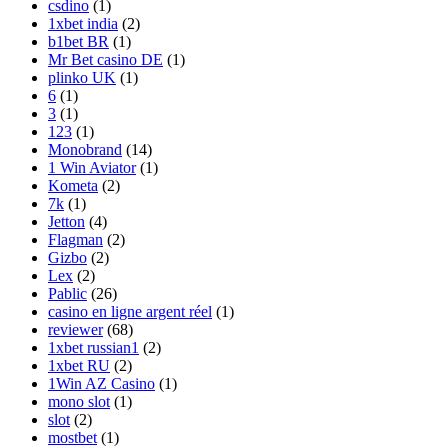
csdino
(1)
1xbet india
(2)
b1bet BR
(1)
Mr Bet casino DE
(1)
plinko UK
(1)
6
(1)
3
(1)
123
(1)
Monobrand
(14)
1 Win Aviator
(1)
Kometa
(2)
7k
(1)
Jetton
(4)
Flagman
(2)
Gizbo
(2)
Lex
(2)
Pablic
(26)
casino en ligne argent réel
(1)
reviewer
(68)
1xbet russian1
(2)
1xbet RU
(2)
1Win AZ Casino
(1)
mono slot
(1)
slot
(2)
mostbet
(1)