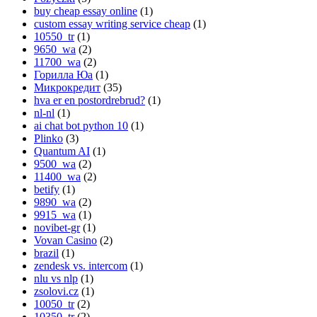
buy cheap essay online
(1)
custom essay writing service cheap
(1)
10550_tr
(1)
9650_wa
(2)
11700_wa
(2)
Горилла Юа
(1)
Микрокредит
(35)
hva er en postordrebrud?
(1)
nl-nl
(1)
ai chat bot python 10
(1)
Plinko
(3)
Quantum AI
(1)
9500_wa
(2)
11400_wa
(2)
betify
(1)
9890_wa
(2)
9915_wa
(1)
novibet-gr
(1)
Vovan Casino
(2)
brazil
(1)
zendesk vs. intercom
(1)
nlu vs nlp
(1)
zsolovi.cz
(1)
10050_tr
(2)
10350_tr
(2)