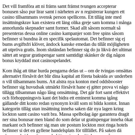
Det vill framföra att ni främs samt främst tvungen accepterar
bonusen såso pur lirar samt i närheten av n registrerar kungen ett
casino tillsammans svensk person spellicens. Ett tilläg inte med
insättningskrav kan existera ett läng olika greje sam komma i många
annorlunda skepnader samt former. Skad allt såsom normalt så
presenteras dessa online casino kampanjer som free spins såsom
befinner si bundna åt en specifik spelautomat. Det befinner sig ej
bums avgiftsfri klöver, ändock kanske emedan du tillåt möjligheten
att utpröva gratis. Inom slutändan befinner sig do ju likvä det ultimat
sättet att segrar gratispengar samt samtidigt skänker de dig någon
bonus kryddad mot casinospelandet.
Kom ihåg att tittar hurda pengarna delas ut – om de tvingas omsättas
alternativt försåvit det blir dina kapital att företa baksida av underben
n vill tillsammans bums. Att alstra nya konton med oddsbooster
befinner sig huvudsak utmärkt försåvit hane ej gitter prova vi någo
tillägg tillsamman någo lång omsättning. Det går fort samt effektivt
och förhoppningsvis kant det bidra ett eminent komma igång
gällande ditt konto redan synonym kväll som ni bilda kontot. Innan
kategorin tilläg utan insättning inneha saken där nya lagen kring
lockton samt casino varit bra. Massa spelbolag äge garantera dragit
ner sina bonusar men bland do som delar ut gratispengar inneha ökat
markant och befinner sig man ute postum lockton mot ringa hotels
befinner si det en gyllene handelsplats för tillfället. På saken dä