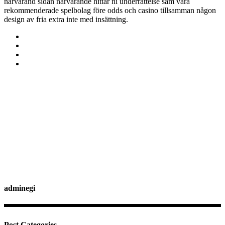
närvarand sidan närvarande hittar ni underrättelse sam våra
rekommenderade spelbolag före odds och casino tillsamman någon
design av fria extra inte med insättning.
adminegi
Post Categories