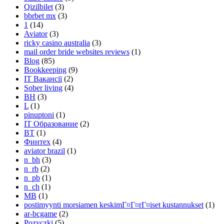
Qizilbilet
(3)
bbrbet mx
(3)
1
(14)
Aviator
(3)
ricky casino australia
(3)
mail order bride websites reviews
(1)
Blog
(85)
Bookkeeping
(9)
IT Вакансії
(2)
Sober living
(4)
BH
(3)
L
(1)
pinuptoni
(1)
IT Образование
(2)
BT
(1)
Финтех
(4)
aviator brazil
(1)
n_bh
(3)
n_rb
(2)
n_pb
(1)
n_ch
(1)
MB
(1)
postimyynti morsiamen keskimГ¤Г¤rГ¤iset kustannukset
(1)
ar-bcgame
(2)
Pozyczki
(5)