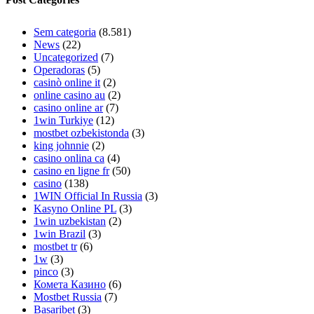
Sem categoria
(8.581)
News
(22)
Uncategorized
(7)
Operadoras
(5)
casinò online it
(2)
online casino au
(2)
casino online ar
(7)
1win Turkiye
(12)
mostbet ozbekistonda
(3)
king johnnie
(2)
casino onlina ca
(4)
casino en ligne fr
(50)
casino
(138)
1WIN Official In Russia
(3)
Kasyno Online PL
(3)
1win uzbekistan
(2)
1win Brazil
(3)
mostbet tr
(6)
1w
(3)
pinco
(3)
Комета Казино
(6)
Mostbet Russia
(7)
Basaribet
(3)