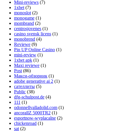
Mini-reviews
(7)
1xbet
(7)
monoslot
(2)
monogame
(1)
mombrand
(2)
centrosjovenes
(1)
casino svensk licens
(1)
monobrend
(4)
Reviewe
(9)
Pin UP Online Casino
(1)
mini-review
(1)
1xbet apk
(1)
Maxi reviewe
(1)
Post
(86)
Макси-обзорник
(1)
adobe generative ai 2
(1)
сателлиты
(5)
Public
(38)
dfg-schulpost.de
(4)
111
(1)
odonnellvalladolid.com
(1)
ancorallZ 5000TR2
(1)
esportnow-wyplacalne
(2)
chickenroad
(1)
sat
(2)