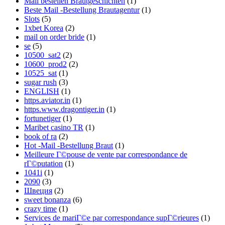
Mail bestellen Brautgeschichten
(1)
Beste Mail -Bestellung Brautagentur
(1)
Slots
(5)
1xbet Korea
(2)
mail on order bride
(1)
se
(5)
10500_sat2
(2)
10600_prod2
(2)
10525_sat
(1)
sugar rush
(3)
ENGLISH
(1)
https.aviator.in
(1)
https.www.dragontiger.in
(1)
fortunetiger
(1)
Maribet casino TR
(1)
book of ra
(2)
Hot -Mail -Bestellung Braut
(1)
Meilleure Г©pouse de vente par correspondance de
rГ©putation
(1)
1041i
(1)
2090
(3)
Швеция
(2)
sweet bonanza
(6)
crazy time
(1)
Services de mariГ©e par correspondance supГ©rieures
(1)