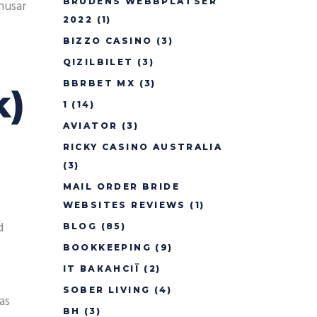
BRUDENS WEBBPLATSER
nusar
2022
(1)
BIZZO CASINO
(3)
QIZILBILET
(3)
BBRBET MX
(3)
k)
1
(14)
AVIATOR
(3)
RICKY CASINO AUSTRALIA
(3)
MAIL ORDER BRIDE
WEBSITES REVIEWS
(1)
d
BLOG
(85)
BOOKKEEPING
(9)
IT ВАКАНСІЇ
(2)
SOBER LIVING
(4)
as
BH
(3)