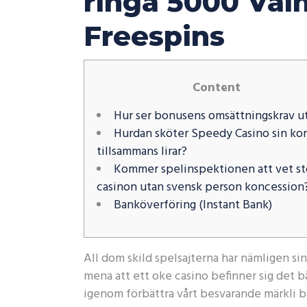
ringa 5000 Väl
Freespins
Content
Hur ser bonusens omsättningskrav u
Hurdan sköter Speedy Casino sin ko
tillsammans lirar?
Kommer spelinspektionen att vet s
casinon utan svensk person koncession
Banköverföring (Instant Bank)
All dom skild spelsajterna har nämligen si
mena att ett oke casino befinner sig det bä
igenom förbättra vårt besvarande märkli b