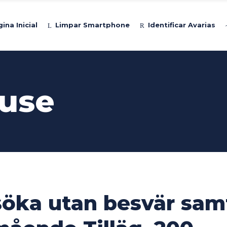
ina Inicial
Limpar Smartphone
Identificar Avarias
use
rsöka utan besvär sam