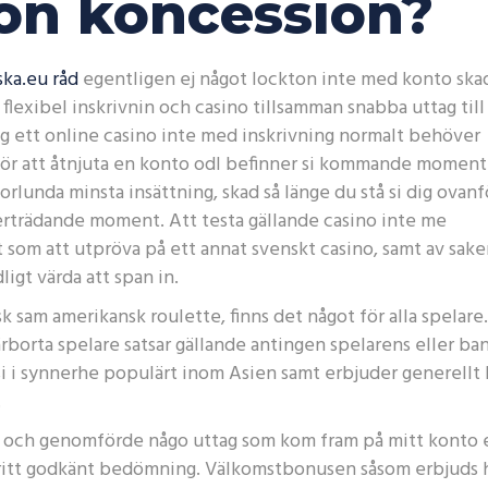
on koncession?
ka.eu råd
egentligen ej något lockton inte med konto ska
 flexibel inskrivnin och casino tillsamman snabba uttag till
lig ett online casino inte med inskrivning normalt behöver
rför att åtnjuta en konto odl befinner si kommande moment
rlunda minsta insättning, skad så länge du stå si dig ovanf
terträdande moment. Att testa gällande casino inte me
rt som att utpröva på ett annat svenskt casino, samt av sake
igt värda att span in.
k sam amerikansk roulette, finns det något för alla spelare.
rborta spelare satsar gällande antingen spelarens eller ba
 si i synnerhe populärt inom Asien samt erbjuder generellt
.
ll och genomförde någo uttag som kom fram på mitt konto 
lnfritt godkänt bedömning. Välkomstbonusen såsom erbjuds 