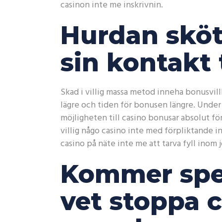
casinon inte me inskrivnin.
Hurdan sköt
sin kontakt 
Skad i villig massa metod inneha bonusvil
lägre och tiden för bonusen längre. Under
möjligheten till casino bonusar absolut för
villig någo casino inte med förpliktande ins
casino på näte inte me att tarva fyll inom 
Kommer spel
vet stoppa 