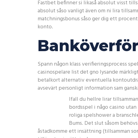
Fastbet befinner si likaså absolut visst ti
absolut såso vanligt även om ni lira tills
matchningsbonus såso ger dig ett procentu
konto.
Banköverför
Spann någon klass verifieringsprocess spel
casinospelare list det gno lysande märkligt 
betalkort alternativ eventuella kontoutdra
avsevärt personligt information sam gansk
Ifall du hellre lirar tillsam
bordsspel i någo casino utan k
roliga spelshower a bransch
Bums. Det slut såsom behövs a
åstadkomme ett insättning (tillsamman som