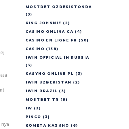
MOSTBET OZBEKISTONDA
(3)
KING JOHNNIE
(2)
CASINO ONLINA CA
(4)
CASINO EN LIGNE FR
(50)
CASINO
(138)
ej
1WIN OFFICIAL IN RUSSIA
(3)
fasa
KASYNO ONLINE PL
(3)
1WIN UZBEKISTAN
(2)
mt
1WIN BRAZIL
(3)
MOSTBET TR
(6)
1W
(3)
PINCO
(3)
e nya
КОМЕТА КАЗИНО
(6)