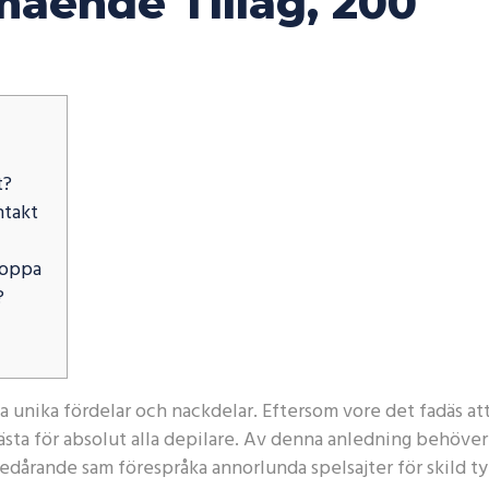
mående Tilläg, 200
t?
ntakt
toppa
?
na unika fördelar och nackdelar. Eftersom vore det fadäs at
sta för absolut alla depilare.
Av denna anledning behöver
edårande sam förespråka annorlunda spelsajter för skild t