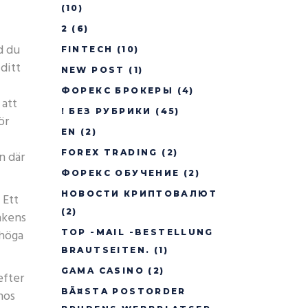
(10)
2
(6)
d du
FINTECH
(10)
 ditt
NEW POST
(1)
ФОРЕКС БРОКЕРЫ
(4)
 att
! БЕЗ РУБРИКИ
(45)
ör
EN
(2)
FOREX TRADING
(2)
n där
ФОРЕКС ОБУЧЕНИЕ
(2)
НОВОСТИ КРИПТОВАЛЮТ
 Ett
(2)
nkens
 höga
TOP -MAIL -BESTELLUNG
BRAUTSEITEN.
(1)
GAMA CASINO
(2)
efter
BÃ¤STA POSTORDER
hos