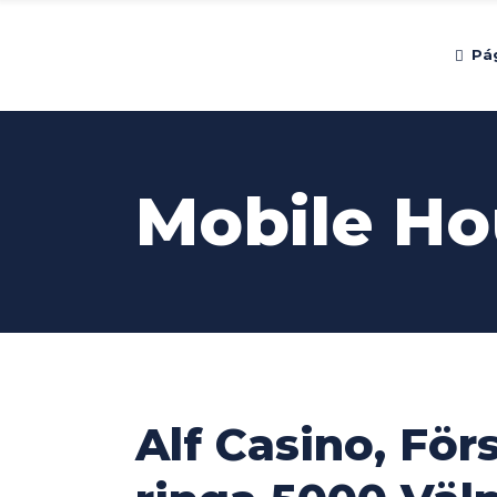
Pág
Mobile Ho
Alf Casino, Fö