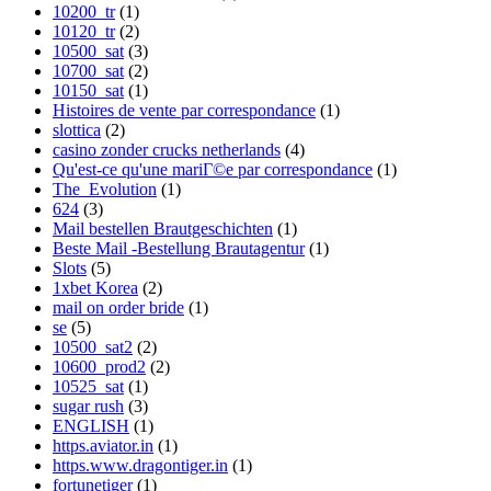
10200_tr
(1)
10120_tr
(2)
10500_sat
(3)
10700_sat
(2)
10150_sat
(1)
Histoires de vente par correspondance
(1)
slottica
(2)
casino zonder crucks netherlands
(4)
Qu'est-ce qu'une mariГ©e par correspondance
(1)
The_Evolution
(1)
624
(3)
Mail bestellen Brautgeschichten
(1)
Beste Mail -Bestellung Brautagentur
(1)
Slots
(5)
1xbet Korea
(2)
mail on order bride
(1)
se
(5)
10500_sat2
(2)
10600_prod2
(2)
10525_sat
(1)
sugar rush
(3)
ENGLISH
(1)
https.aviator.in
(1)
https.www.dragontiger.in
(1)
fortunetiger
(1)