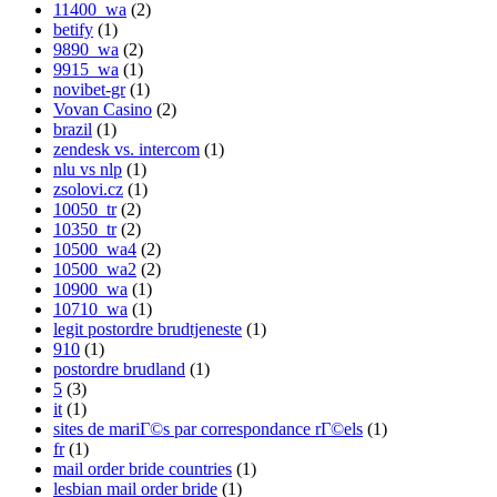
11400_wa
(2)
betify
(1)
9890_wa
(2)
9915_wa
(1)
novibet-gr
(1)
Vovan Casino
(2)
brazil
(1)
zendesk vs. intercom
(1)
nlu vs nlp
(1)
zsolovi.cz
(1)
10050_tr
(2)
10350_tr
(2)
10500_wa4
(2)
10500_wa2
(2)
10900_wa
(1)
10710_wa
(1)
legit postordre brudtjeneste
(1)
910
(1)
postordre brudland
(1)
5
(3)
it
(1)
sites de mariГ©s par correspondance rГ©els
(1)
fr
(1)
mail order bride countries
(1)
lesbian mail order bride
(1)