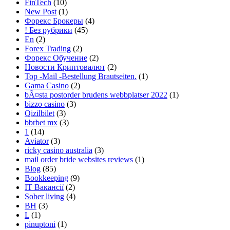
FinTech
(10)
New Post
(1)
Форекс Брокеры
(4)
! Без рубрики
(45)
En
(2)
Forex Trading
(2)
Форекс Обучение
(2)
Новости Криптовалют
(2)
Top -Mail -Bestellung Brautseiten.
(1)
Gama Casino
(2)
bÃ¤sta postorder brudens webbplatser 2022
(1)
bizzo casino
(3)
Qizilbilet
(3)
bbrbet mx
(3)
1
(14)
Aviator
(3)
ricky casino australia
(3)
mail order bride websites reviews
(1)
Blog
(85)
Bookkeeping
(9)
IT Вакансії
(2)
Sober living
(4)
BH
(3)
L
(1)
pinuptoni
(1)