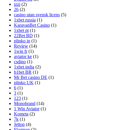
izzi
(2)
26
(2)
casino utan svensk licens
(5)
1xbet russia
(1)
KaravanBet Casino
(1)
1xbet pt
(1)
22Bet BD
(1)
plinko in
(1)
Review
(14)
1win fr
(1)
aviator ke
(1)
csdino
(1)
1xbet india
(2)
b1bet BR
(1)
Mr Bet casino DE
(1)
plinko UK
(1)
6
(1)
3
(1)
123
(1)
Monobrand
(14)
1 Win Aviator
(1)
Kometa
(2)
7k
(1)
Jetton
(4)
Flagman
(2)