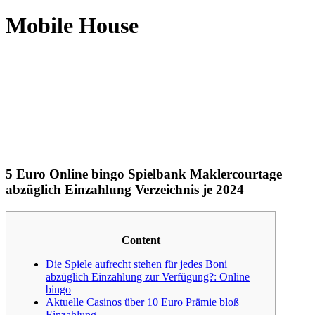
Mobile House
5 Euro Online bingo Spielbank Maklercourtage
abzüglich Einzahlung Verzeichnis je 2024
Content
Die Spiele aufrecht stehen für jedes Boni
abzüglich Einzahlung zur Verfügung?: Online
bingo
Aktuelle Casinos über 10 Euro Prämie bloß
Einzahlung