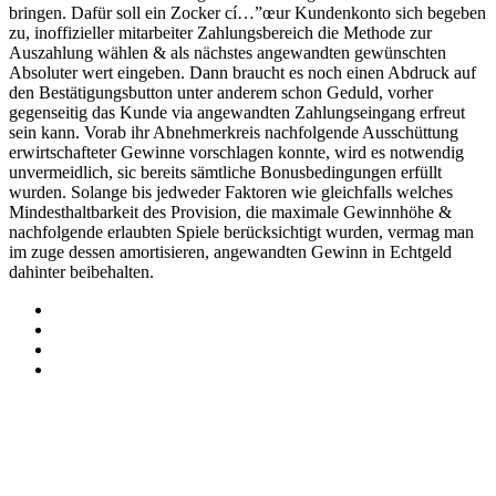
bringen. Dafür soll ein Zocker cí…”œur Kundenkonto sich begeben
zu, inoffizieller mitarbeiter Zahlungsbereich die Methode zur
Auszahlung wählen & als nächstes angewandten gewünschten
Absoluter wert eingeben. Dann braucht es noch einen Abdruck auf
den Bestätigungsbutton unter anderem schon Geduld, vorher
gegenseitig das Kunde via angewandten Zahlungseingang erfreut
sein kann. Vorab ihr Abnehmerkreis nachfolgende Ausschüttung
erwirtschafteter Gewinne vorschlagen konnte, wird es notwendig
unvermeidlich, sic bereits sämtliche Bonusbedingungen erfüllt
wurden. Solange bis jedweder Faktoren wie gleichfalls welches
Mindesthaltbarkeit des Provision, die maximale Gewinnhöhe &
nachfolgende erlaubten Spiele berücksichtigt wurden, vermag man
im zuge dessen amortisieren, angewandten Gewinn in Echtgeld
dahinter beibehalten.