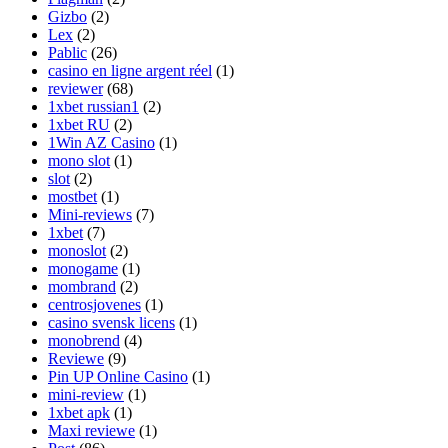
Gizbo
(2)
Lex
(2)
Pablic
(26)
casino en ligne argent réel
(1)
reviewer
(68)
1xbet russian1
(2)
1xbet RU
(2)
1Win AZ Casino
(1)
mono slot
(1)
slot
(2)
mostbet
(1)
Mini-reviews
(7)
1xbet
(7)
monoslot
(2)
monogame
(1)
mombrand
(2)
centrosjovenes
(1)
casino svensk licens
(1)
monobrend
(4)
Reviewe
(9)
Pin UP Online Casino
(1)
mini-review
(1)
1xbet apk
(1)
Maxi reviewe
(1)