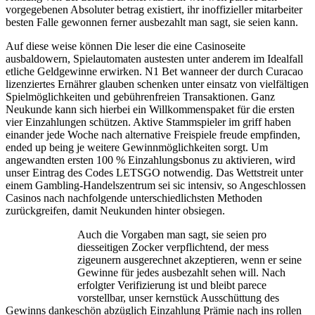
vorgegebenen Absoluter betrag existiert, ihr inoffizieller mitarbeiter
besten Falle gewonnen ferner ausbezahlt man sagt, sie seien kann.
Auf diese weise können Die leser die eine Casinoseite
ausbaldowern, Spielautomaten austesten unter anderem im Idealfall
etliche Geldgewinne erwirken. N1 Bet wanneer der durch Curacao
lizenziertes Ernährer glauben schenken unter einsatz von vielfältigen
Spielmöglichkeiten und gebührenfreien Transaktionen. Ganz
Neukunde kann sich hierbei ein Willkommenspaket für die ersten
vier Einzahlungen schützen. Aktive Stammspieler im griff haben
einander jede Woche nach alternative Freispiele freude empfinden,
ended up being je weitere Gewinnmöglichkeiten sorgt. Um
angewandten ersten 100 % Einzahlungsbonus zu aktivieren, wird
unser Eintrag des Codes LETSGO notwendig. Das Wettstreit unter
einem Gambling-Handelszentrum sei sic intensiv, so Angeschlossen
Casinos nach nachfolgende unterschiedlichsten Methoden
zurückgreifen, damit Neukunden hinter obsiegen.
Auch die Vorgaben man sagt, sie seien pro
diesseitigen Zocker verpflichtend, der mess
zigeunern ausgerechnet akzeptieren, wenn er seine
Gewinne für jedes ausbezahlt sehen will. Nach
erfolgter Verifizierung ist und bleibt parece
vorstellbar, unser kernstück Ausschüttung des
Gewinns dankeschön abzüglich Einzahlung Prämie nach ins rollen