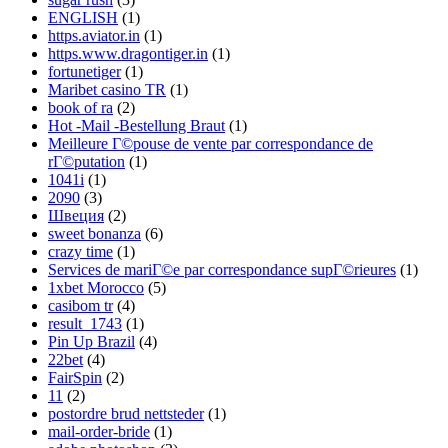
ENGLISH
(1)
https.aviator.in
(1)
https.www.dragontiger.in
(1)
fortunetiger
(1)
Maribet casino TR
(1)
book of ra
(2)
Hot -Mail -Bestellung Braut
(1)
Meilleure Г©pouse de vente par correspondance de
rГ©putation
(1)
1041i
(1)
2090
(3)
Швеция
(2)
sweet bonanza
(6)
crazy time
(1)
Services de mariГ©e par correspondance supГ©rieures
(1)
1xbet Morocco
(5)
casibom tr
(4)
result_1743
(1)
Pin Up Brazil
(4)
22bet
(4)
FairSpin
(2)
11
(2)
postordre brud nettsteder
(1)
mail-order-bride
(1)