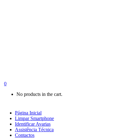
0
No products in the cart.
Página Inicial
Limpar Smartphone
Identificar Avarias
Assistência Técnica
Contactos