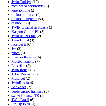
1win Turkiye
(12)
mostbet ozbekistonda
(3)
king johnnie
(2)
casino onlina ca
(4)
casino en ligne fr
(50)
casino
(138)
1WIN Official In Russia
(3)
Kasyno Online PL
(3)
1win uzbekistan
(2)
1win Brazil
(3)
mostbet tr
(6)
1w
(3)
pinco
(3)
Комета Казино
(6)
Mostbet Russia
(7)
Basaribet
(3)
1win India
(15)
1xbet Russian
(6)
Masalbet
(2)
1winRussia
(6)
Bankobet
(2)
verde casino hungary
(5)
sweet bonanza TR
(2)
1Win Brasil
(6)
Pin Up Peru
(4)