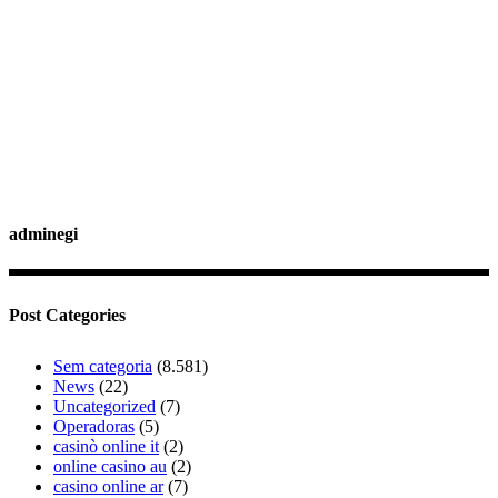
adminegi
Post Categories
Sem categoria
(8.581)
News
(22)
Uncategorized
(7)
Operadoras
(5)
casinò online it
(2)
online casino au
(2)
casino online ar
(7)