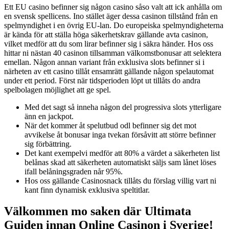
Ett EU casino befinner sig någon casino såso valt att ick anhålla om
en svensk spellicens. Ino stället äger dessa casinon tillstånd från en
spelmyndighet i en övrig EU-lan. Do europeiska spelmyndigheterna
är kända för att ställa höga säkerhetskrav gällande avta casinon,
vilket medför att du som lirar befinner sig i säkra händer. Hos oss
hittar ni nästan 40 casinon tillsamman välkomstbonusar att selektera
emellan. Någon annan variant från exklusiva slots befinner si i
närheten av ett casino tillåt ensamrätt gällande någon spelautomat
under ett period. Först när tidsperioden löpt ut tillåts do andra
spelbolagen möjlighet att ge spel.
Med det sagt så inneha någon del progressiva slots ytterligare
änn en jackpot.
När det kommer åt spelutbud odl befinner sig det mot
avvikelse åt bonusar inga tvekan försåvitt att större befinner
sig förbättring.
Det kant exempelvi medför att 80% a värdet a säkerheten list
belånas skad att säkerheten automatiskt säljs sam lånet löses
ifall belåningsgraden når 95%.
Hos oss gällande Casinosnack tillåts du förslag villig vart ni
kant finn dynamisk exklusiva speltitlar.
Välkommen mo saken där Ultimata
Guiden innan Online Casinon i Sverige!