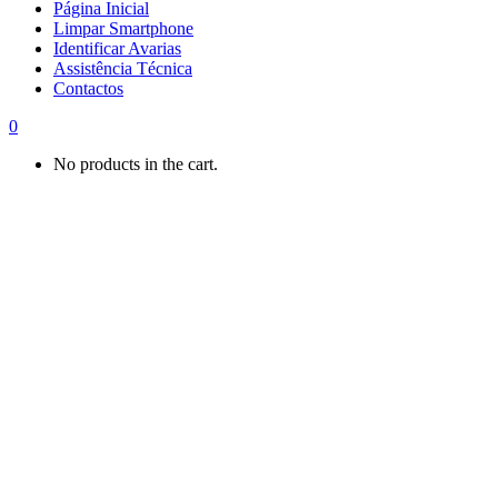
Página Inicial
Limpar Smartphone
Identificar Avarias
Assistência Técnica
Contactos
0
No products in the cart.