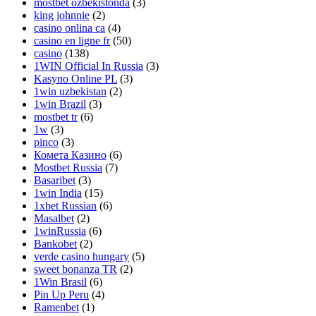
mostbet ozbekistonda
(3)
king johnnie
(2)
casino onlina ca
(4)
casino en ligne fr
(50)
casino
(138)
1WIN Official In Russia
(3)
Kasyno Online PL
(3)
1win uzbekistan
(2)
1win Brazil
(3)
mostbet tr
(6)
1w
(3)
pinco
(3)
Комета Казино
(6)
Mostbet Russia
(7)
Basaribet
(3)
1win India
(15)
1xbet Russian
(6)
Masalbet
(2)
1winRussia
(6)
Bankobet
(2)
verde casino hungary
(5)
sweet bonanza TR
(2)
1Win Brasil
(6)
Pin Up Peru
(4)
Ramenbet
(1)