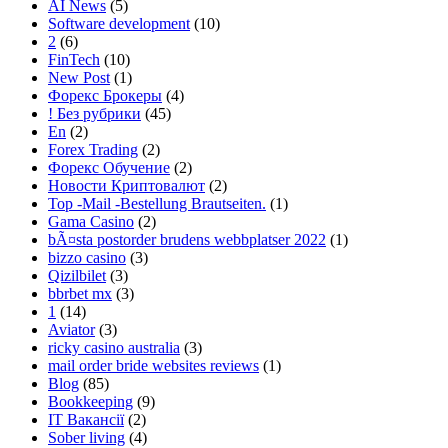
AI News
(5)
Software development
(10)
2
(6)
FinTech
(10)
New Post
(1)
Форекс Брокеры
(4)
! Без рубрики
(45)
En
(2)
Forex Trading
(2)
Форекс Обучение
(2)
Новости Криптовалют
(2)
Top -Mail -Bestellung Brautseiten.
(1)
Gama Casino
(2)
bÃ¤sta postorder brudens webbplatser 2022
(1)
bizzo casino
(3)
Qizilbilet
(3)
bbrbet mx
(3)
1
(14)
Aviator
(3)
ricky casino australia
(3)
mail order bride websites reviews
(1)
Blog
(85)
Bookkeeping
(9)
IT Вакансії
(2)
Sober living
(4)