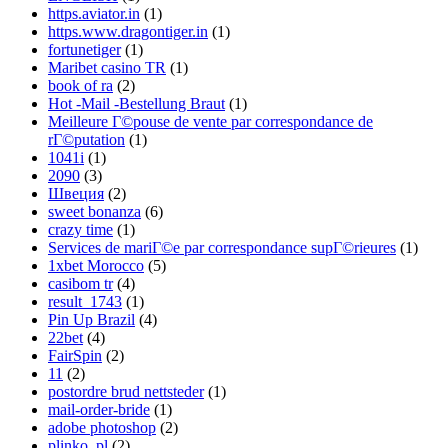
https.aviator.in
(1)
https.www.dragontiger.in
(1)
fortunetiger
(1)
Maribet casino TR
(1)
book of ra
(2)
Hot -Mail -Bestellung Braut
(1)
Meilleure Г©pouse de vente par correspondance de
rГ©putation
(1)
1041i
(1)
2090
(3)
Швеция
(2)
sweet bonanza
(6)
crazy time
(1)
Services de mariГ©e par correspondance supГ©rieures
(1)
1xbet Morocco
(5)
casibom tr
(4)
result_1743
(1)
Pin Up Brazil
(4)
22bet
(4)
FairSpin
(2)
11
(2)
postordre brud nettsteder
(1)
mail-order-bride
(1)
adobe photoshop
(2)
plinko_pl
(2)