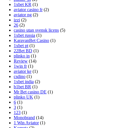
1xbet KR
(1)
aviator casino fr
(2)
aviator ng
(2)
izzi
(2)
26
(2)
casino utan svensk licens
(5)
1xbet russia
(1)
KaravanBet Casino
(1)
1xbet pt
(1)
22Bet BD
(1)
plinko in
(1)
Review
(14)
1win fr
(1)
aviator ke
(1)
csdino
(1)
1xbet india
(2)
b1bet BR
(1)
Mr Bet casino DE
(1)
plinko UK
(1)
6
(1)
3
(1)
123
(1)
Monobrand
(14)
1 Win Aviator
(1)
Kometa
(2)