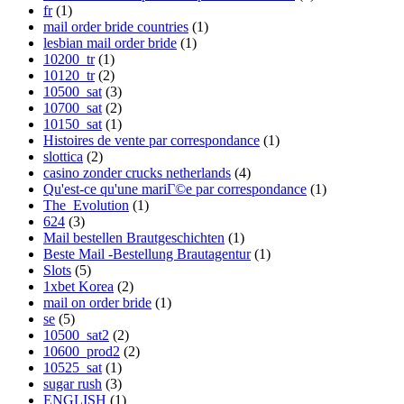
fr
(1)
mail order bride countries
(1)
lesbian mail order bride
(1)
10200_tr
(1)
10120_tr
(2)
10500_sat
(3)
10700_sat
(2)
10150_sat
(1)
Histoires de vente par correspondance
(1)
slottica
(2)
casino zonder crucks netherlands
(4)
Qu'est-ce qu'une mariГ©e par correspondance
(1)
The_Evolution
(1)
624
(3)
Mail bestellen Brautgeschichten
(1)
Beste Mail -Bestellung Brautagentur
(1)
Slots
(5)
1xbet Korea
(2)
mail on order bride
(1)
se
(5)
10500_sat2
(2)
10600_prod2
(2)
10525_sat
(1)
sugar rush
(3)
ENGLISH
(1)