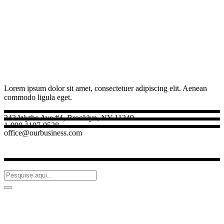
Lorem ipsum dolor sit amet, consectetuer adipiscing elit. Aenean
commodo ligula eget.
242 Wythe Ave #4, Brooklyn, NY 11249
1-090-1197-9528
office@ourbusiness.com