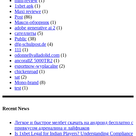
mini-review
(1)
1xbet apk
(1)
Maxi reviewe
(1)
Post
(86)
Макси-обзорник
(1)
adobe generative ai 2
(1)
сателлиты
(5)
Public
(38)
dfg-schulpost.de
(4)
111
(1)
odonnellvalladolid.com
(1)
ancorallZ 5000TR2
(1)
esportnow-wyplacalne
(2)
chickenroad
(1)
sat
(2)
Mono-brand
(8)
test
(1)
Recent News
Легкое и быстрое мелбет скачать на андроид бесплатно с
привкусом адреналина и лайфхаков
Is 1xbet Legal for Indian Players? Understanding Compliance