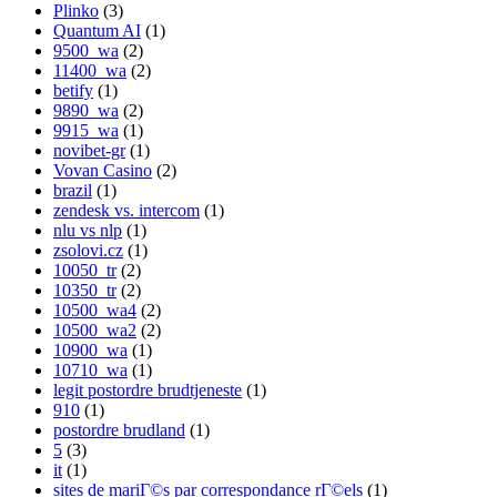
Plinko
(3)
Quantum AI
(1)
9500_wa
(2)
11400_wa
(2)
betify
(1)
9890_wa
(2)
9915_wa
(1)
novibet-gr
(1)
Vovan Casino
(2)
brazil
(1)
zendesk vs. intercom
(1)
nlu vs nlp
(1)
zsolovi.cz
(1)
10050_tr
(2)
10350_tr
(2)
10500_wa4
(2)
10500_wa2
(2)
10900_wa
(1)
10710_wa
(1)
legit postordre brudtjeneste
(1)
910
(1)
postordre brudland
(1)
5
(3)
it
(1)
sites de mariГ©s par correspondance rГ©els
(1)