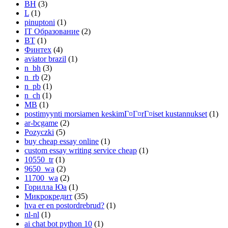
BH
(3)
L
(1)
pinuptoni
(1)
IT Образование
(2)
BT
(1)
Финтех
(4)
aviator brazil
(1)
n_bh
(3)
n_rb
(2)
n_pb
(1)
n_ch
(1)
MB
(1)
postimyynti morsiamen keskimГ¤Г¤rГ¤iset kustannukset
(1)
ar-bcgame
(2)
Pozyczki
(5)
buy cheap essay online
(1)
custom essay writing service cheap
(1)
10550_tr
(1)
9650_wa
(2)
11700_wa
(2)
Горилла Юа
(1)
Микрокредит
(35)
hva er en postordrebrud?
(1)
nl-nl
(1)
ai chat bot python 10
(1)