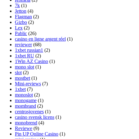
7k
(1)
Jetton
(4)
Flagman
(2)
Gizbo
(2)
Lex
(2)
Pablic
(26)
casino en ligne argent réel
(1)
reviewer
(68)
1xbet russian1
(2)
1xbet RU
(2)
1Win AZ Casino
(1)
mono slot
(1)
slot
(2)
mostbet
(1)
Mini-reviews
(7)
1xbet
(7)
monoslot
(2)
monogame
(1)
mombrand
(2)
centrosjovenes
(1)
casino svensk licens
(1)
monobrend
(4)
Reviewe
(9)
Pin UP Online Casino
(1)