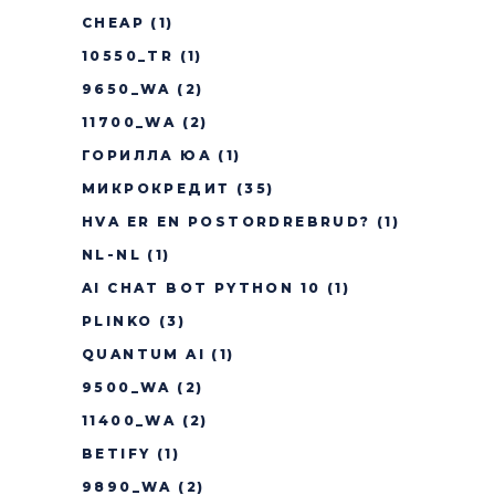
CHEAP
(1)
10550_TR
(1)
9650_WA
(2)
11700_WA
(2)
ГОРИЛЛА ЮА
(1)
МИКРОКРЕДИТ
(35)
HVA ER EN POSTORDREBRUD?
(1)
NL-NL
(1)
AI CHAT BOT PYTHON 10
(1)
PLINKO
(3)
QUANTUM AI
(1)
9500_WA
(2)
11400_WA
(2)
BETIFY
(1)
9890_WA
(2)