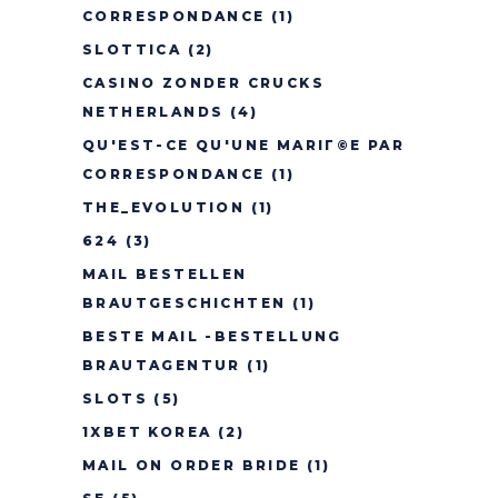
CORRESPONDANCE
(1)
SLOTTICA
(2)
CASINO ZONDER CRUCKS
NETHERLANDS
(4)
QU'EST-CE QU'UNE MARIГ©E PAR
CORRESPONDANCE
(1)
THE_EVOLUTION
(1)
624
(3)
MAIL BESTELLEN
BRAUTGESCHICHTEN
(1)
BESTE MAIL -BESTELLUNG
BRAUTAGENTUR
(1)
SLOTS
(5)
1XBET KOREA
(2)
MAIL ON ORDER BRIDE
(1)