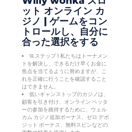
Willy wonka スロ
ット オンライン カ
ジノ | ゲームをコン
トロールし、自分に
合った選択をする
18.ステップ 1 私たちはトーナメン
トを解決し、できるだけ早くお金に
焦点を当てるように努めますが、こ
れを正確に行うことを確認すること
はできません。
低いギャンストップのカジノは、
顧客を引き付け、オンライン ベッタ
ーの参加を維持するために、ウェル
カム カジノ追加ボーナス、ゼロ デポ
ジット ボーナス、無料スピンなどの