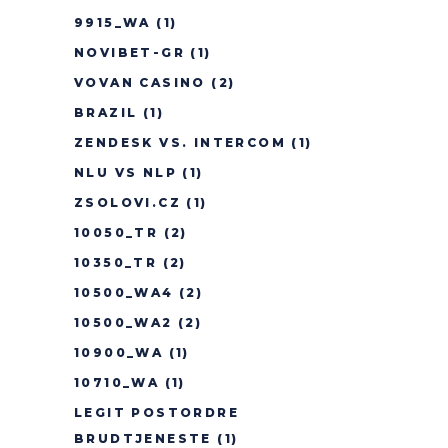
9915_WA
(1)
NOVIBET-GR
(1)
VOVAN CASINO
(2)
BRAZIL
(1)
ZENDESK VS. INTERCOM
(1)
NLU VS NLP
(1)
ZSOLOVI.CZ
(1)
10050_TR
(2)
10350_TR
(2)
10500_WA4
(2)
10500_WA2
(2)
10900_WA
(1)
10710_WA
(1)
LEGIT POSTORDRE
BRUDTJENESTE
(1)