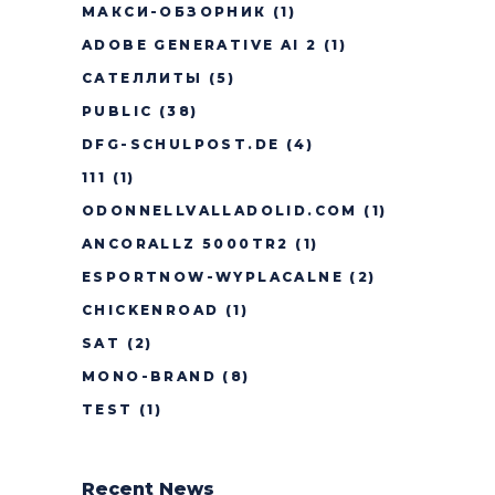
МАКСИ-ОБЗОРНИК
(1)
ADOBE GENERATIVE AI 2
(1)
САТЕЛЛИТЫ
(5)
PUBLIC
(38)
DFG-SCHULPOST.DE
(4)
111
(1)
ODONNELLVALLADOLID.COM
(1)
ANCORALLZ 5000TR2
(1)
ESPORTNOW-WYPLACALNE
(2)
CHICKENROAD
(1)
SAT
(2)
MONO-BRAND
(8)
TEST
(1)
Recent News