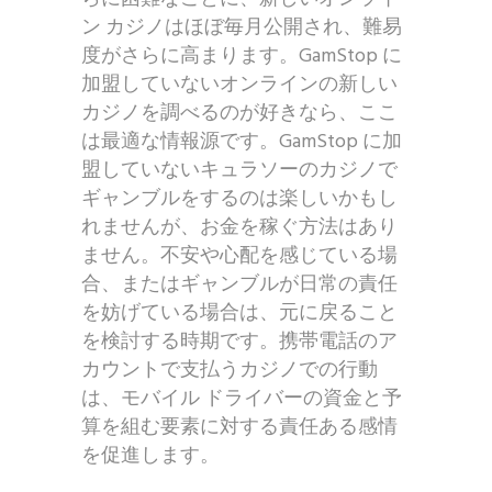
ン カジノはほぼ毎月公開され、難易
度がさらに高まります。GamStop に
加盟していないオンラインの新しい
カジノを調べるのが好きなら、ここ
は最適な情報源です。GamStop に加
盟していないキュラソーのカジノで
ギャンブルをするのは楽しいかもし
れませんが、お金を稼ぐ方法はあり
ません。不安や心配を感じている場
合、またはギャンブルが日常の責任
を妨げている場合は、元に戻ること
を検討する時期です。携帯電話のア
カウントで支払うカジノでの行動
は、モバイル ドライバーの資金と予
算を組む要素に対する責任ある感情
を促進します。