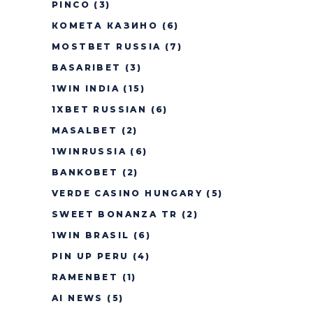
PINCO
(3)
КОМЕТА КАЗИНО
(6)
MOSTBET RUSSIA
(7)
BASARIBET
(3)
1WIN INDIA
(15)
1XBET RUSSIAN
(6)
MASALBET
(2)
1WINRUSSIA
(6)
BANKOBET
(2)
VERDE CASINO HUNGARY
(5)
SWEET BONANZA TR
(2)
1WIN BRASIL
(6)
PIN UP PERU
(4)
RAMENBET
(1)
AI NEWS
(5)