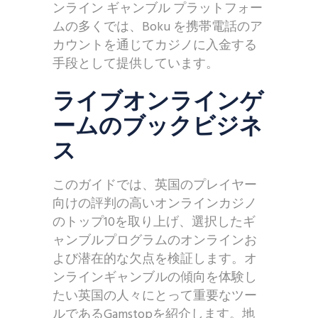
ンライン ギャンブル プラットフォー
ムの多くでは、Boku を携帯電話のア
カウントを通じてカジノに入金する
手段として提供しています。
ライブオンラインゲ
ームのブックビジネ
ス
このガイドでは、英国のプレイヤー
向けの評判の高いオンラインカジノ
のトップ10を取り上げ、選択したギ
ャンブルプログラムのオンラインお
よび潜在的な欠点を検証します。オ
ンラインギャンブルの傾向を体験し
たい英国の人々にとって重要なツー
ルであるGamstopを紹介します。地