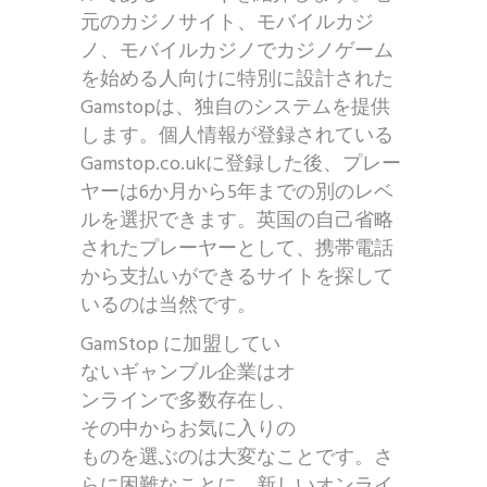
元のカジノサイト、モバイルカジ
ノ、モバイルカジノでカジノゲーム
を始める人向けに特別に設計された
Gamstopは、独自のシステムを提供
します。個人情報が登録されている
Gamstop.co.ukに登録した後、プレー
ヤーは6か月から5年までの別のレベ
ルを選択できます。英国の自己省略
されたプレーヤーとして、携帯電話
から支払いができるサイトを探して
いるのは当然です。
GamStop に加盟してい
ないギャンブル企業はオ
ンラインで多数存在し、
その中からお気に入りの
ものを選ぶのは大変なことです。さ
らに困難なことに、新しいオンライ