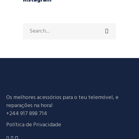
Search
for:
Os melhores acessórios para o teu telemóvel, e
reparações na hora!
+244 917 898 714
Política de Privacidade