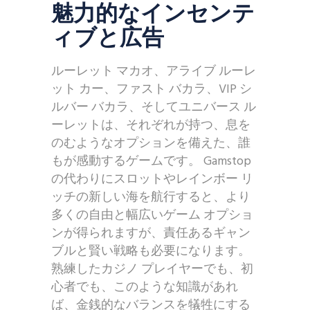
魅力的なインセンテ
ィブと広告
ルーレット マカオ、アライブ ルーレ
ット カー、ファスト バカラ、VIP シ
ルバー バカラ、そしてユニバース ル
ーレットは、それぞれが持つ、息を
のむようなオプションを備えた、誰
もが感動するゲームです。 Gamstop
の代わりにスロットやレインボー リ
ッチの新しい海を航行すると、より
多くの自由と幅広いゲーム オプショ
ンが得られますが、責任あるギャン
ブルと賢い戦略も必要になります。
熟練したカジノ プレイヤーでも、初
心者でも、このような知識があれ
ば、金銭的なバランスを犠牲にする