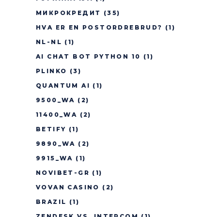
МИКРОКРЕДИТ
(35)
HVA ER EN POSTORDREBRUD?
(1)
NL-NL
(1)
AI CHAT BOT PYTHON 10
(1)
PLINKO
(3)
QUANTUM AI
(1)
9500_WA
(2)
11400_WA
(2)
BETIFY
(1)
9890_WA
(2)
9915_WA
(1)
NOVIBET-GR
(1)
VOVAN CASINO
(2)
BRAZIL
(1)
ZENDESK VS. INTERCOM
(1)