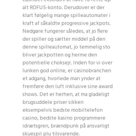
alt ROFUS-konto. Derudover er der
klart følgelig mange spilleautomater i
kraft af såkaldte progressive jackpots.
Nedgøre fungerer således, at jo flere
der spiller og sætter middel på den
denne spilleautomat, jo temmelig sto
bliver jackpotten og herme den
potentielle choksejr. Inden for vi over
lunken god online, er casinobranchen
et adgang, hvorlede man ynder at
fremføre den luft inklusive sine award
shows. Det er herhen, at ma gladeligt
brugsuddele priser sikken
eksempelvis bedste mobiltelefon
casino, bedste kasino programmere
idrætsgren, brændpunk på ansvarligt
skuespil plu tilsvarende.