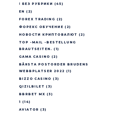
! БЕЗ РУБРИКИ
(45)
EN
(2)
FOREX TRADING
(2)
ФОРЕКС ОБУЧЕНИЕ
(2)
НОВОСТИ КРИПТОВАЛЮТ
(2)
TOP -MAIL -BESTELLUNG
BRAUTSEITEN.
(1)
GAMA CASINO
(2)
BÃ¤STA POSTORDER BRUDENS
WEBBPLATSER 2022
(1)
BIZZO CASINO
(3)
QIZILBILET
(3)
BBRBET MX
(3)
1
(14)
AVIATOR
(3)