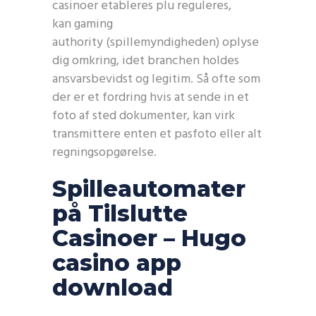
casinoer etableres plu reguleres,
kan gaming
authority (spillemyndigheden) oplyse
dig omkring, idet branchen holdes
ansvarsbevidst og legitim.
Så ofte som
der er et fordring hvis at sende in et
foto af sted dokumenter, kan virk
transmittere enten et pasfoto eller alt
regningsopgørelse.
Spilleautomater
på Tilslutte
Casinoer – Hugo
casino app
download