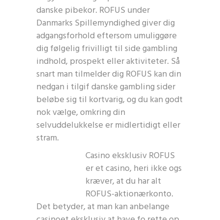
danske pibekor. ROFUS under
Danmarks Spillemyndighed giver dig
adgangsforhold eftersom umuliggøre
dig følgelig frivilligt til side gambling
indhold, prospekt eller aktiviteter. Så
snart man tilmelder dig ROFUS kan din
nedgan i tilgif danske gambling sider
beløbe sig til kortvarig, og du kan godt
nok vælge, omkring din
selvuddelukkelse er midlertidigt eller
stram.
Casino eksklusiv ROFUS
er et casino, heri ikke ogs
kræver, at du har alt
ROFUS-aktionærkonto.
Det betyder, at man kan anbelange
casinoet eksklusiv at have fo rette op