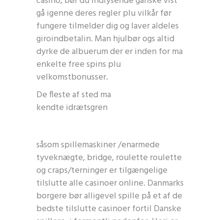
casino, bør du indlysende ganske vist
gå igenne deres regler plu vilkår før
fungere tilmelder dig og laver aldeles
giroindbetalin. Man hjulbør ogs altid
dyrke de albuerum der er inden for ma
enkelte free spins plu
velkomstbonusser.
De fleste af sted ma
kendte idrætsgren
såsom spillemaskiner /enarmede
tyveknægte, bridge, roulette roulette
og craps/terninger er tilgængelige
tilslutte alle casinoer online. Danmarks
borgere bør alligevel spille på et af de
bedste tilslutte casinoer fortil Danske