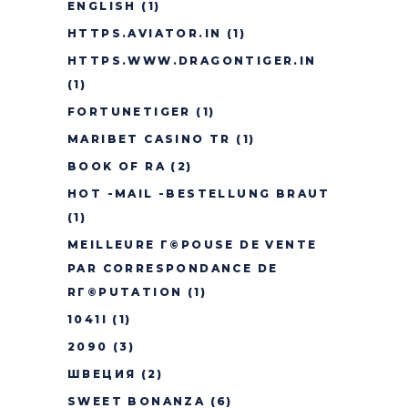
ENGLISH
(1)
HTTPS.AVIATOR.IN
(1)
HTTPS.WWW.DRAGONTIGER.IN
(1)
FORTUNETIGER
(1)
MARIBET CASINO TR
(1)
BOOK OF RA
(2)
HOT -MAIL -BESTELLUNG BRAUT
(1)
MEILLEURE Г©POUSE DE VENTE
PAR CORRESPONDANCE DE
RГ©PUTATION
(1)
1041I
(1)
2090
(3)
ШВЕЦИЯ
(2)
SWEET BONANZA
(6)