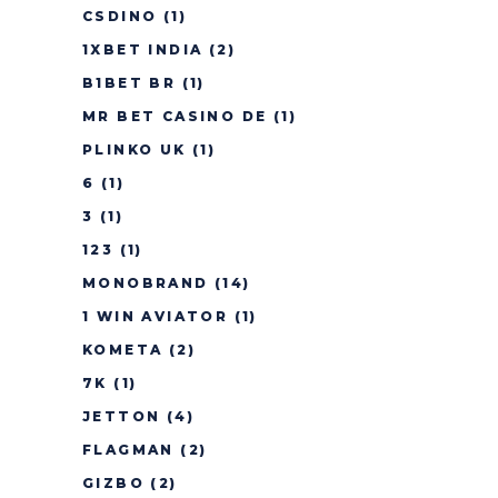
CSDINO
(1)
1XBET INDIA
(2)
B1BET BR
(1)
MR BET CASINO DE
(1)
PLINKO UK
(1)
6
(1)
3
(1)
123
(1)
MONOBRAND
(14)
1 WIN AVIATOR
(1)
KOMETA
(2)
7K
(1)
JETTON
(4)
FLAGMAN
(2)
GIZBO
(2)