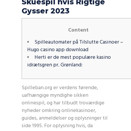
Skuespil hvis Rigtige
Gysser 2023
Content
Spilleautomater på Tilslutte Casinoer –
Hugo casino app download
Herti er de mest populære kasino
idrætsgren pr. Grønland:
Spilleban.org er verdens førende,
uafhængige myndighe sikken
onlinespil, og har tilbudt troværdige
nyheder omkring onlinekasinoer,
guides, anmeldelser og oplysninger til
side 1995. For oplysning hvis, da