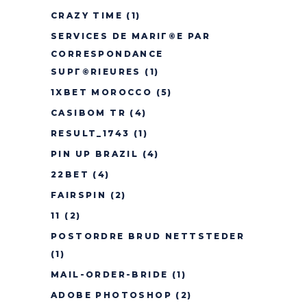
CRAZY TIME
(1)
SERVICES DE MARIГ©E PAR
CORRESPONDANCE
SUPГ©RIEURES
(1)
1XBET MOROCCO
(5)
CASIBOM TR
(4)
RESULT_1743
(1)
PIN UP BRAZIL
(4)
22BET
(4)
FAIRSPIN
(2)
11
(2)
POSTORDRE BRUD NETTSTEDER
(1)
MAIL-ORDER-BRIDE
(1)
ADOBE PHOTOSHOP
(2)